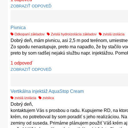
ZOBRAZIŤ ODPOVEĎ
Pivnica
Odkopaní základov
Zvislá hydroizolácia základov
zvislá izolácia
Dobrý deň, mám pivnicu, asi 2,5 m pod terénom, umiestn
Zo spodu nenastupuje, preto ma napadlo, že by stačilo vo
preto by som radšej nejakú službu napr. injektážou. Po
1
odpoveď
ZOBRAZIŤ ODPOVEĎ
Vertikálna injektáž AquaStop Cream
zvislá izolácia
zvislica
Dobrý deň,
kontaktujem Vás s prosbou o radu. Kupujeme RD, na ktoro
krém, no potreboval by som poradiť s jeho realizáciou. Na j
zeminy od suseda. Primárne plánujem použiť Váš krém aj 