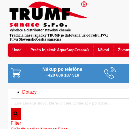
Tradícia našej značky TRUMF je datovaná už od roku 1991
Prvá SlovenskoČeská sanačná
Úvod
Prečo injektáž AquaStopCream®
Návod
Život
Nákup po telefóne
+420 606 187 916
Dotazy
Filter