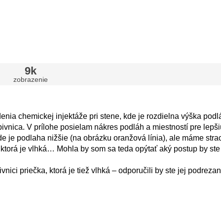
9k
zobrazenie
nia chemickej injektáže pri stene, kde je rozdielna výška pod
ivnica. V prílohe posielam nákres podláh a miestností pre lepši
e je podlaha nižšie (na obrázku oranžová línia), ale máme stra
ktorá je vlhká… Mohla by som sa teda opýtať aký postup by ste 
vnici priečka, ktorá je tiež vlhká – odporučili by ste jej podrezan