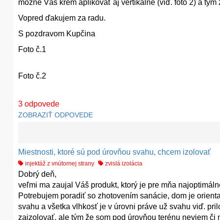
možné Váš krém aplikovať aj vertikálne (viď. foto 2) a tým
Vopred ďakujem za radu.
S pozdravom Kupčina
Foto č.1
Foto č.2
3
odpovede
ZOBRAZIŤ ODPOVEDE
Miestnosti, ktoré sú pod úrovňou svahu, chcem izolovať
injektáž z vnútornej strany
zvislá izolácia
Dobrý deň,
veľmi ma zaujal Váš produkt, ktorý je pre mňa najoptimáln
Potrebujem poradiť so zhotovením sanácie, dom je orienta
svahu a všetka vlhkosť je v úrovni práve už svahu viď. pr
zaizolovať, ale tým že som pod úrovňou terénu neviem či m