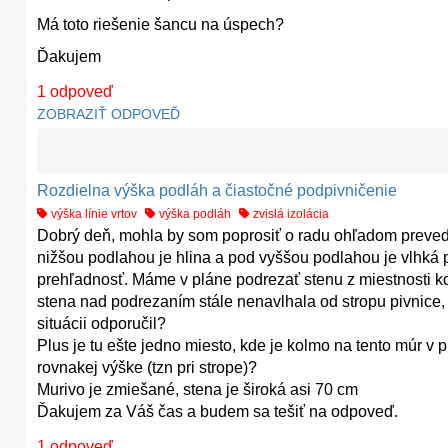
Má toto riešenie šancu na úspech?
Ďakujem
1
odpoveď
ZOBRAZIŤ ODPOVEĎ
Rozdielna výška podláh a čiastočné podpivničenie
výška línie vrtov
výška podláh
zvislá izolácia
Dobrý deň, mohla by som poprosiť o radu ohľadom prevede
nižšou podlahou je hlina a pod vyššou podlahou je vlhká p
prehľadnosť. Máme v pláne podrezať stenu z miestnosti kd
stena nad podrezaním stále nenavlhala od stropu pivnice, 
situácii odporučil?
Plus je tu ešte jedno miesto, kde je kolmo na tento múr v pi
rovnakej výške (tzn pri strope)?
Murivo je zmiešané, stena je široká asi 70 cm
Ďakujem za Váš čas a budem sa tešiť na odpoveď.
1
odpoveď