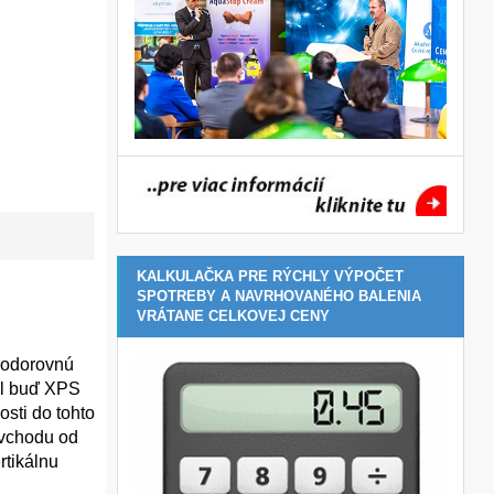
KALKULAČKA PRE RÝCHLY VÝPOČET
SPOTREBY A NAVRHOVANÉHO BALENIA
VRÁTANE CELKOVEJ CENY
vodorovnú
il buď XPS
sti do tohto
 vchodu od
rtikálnu