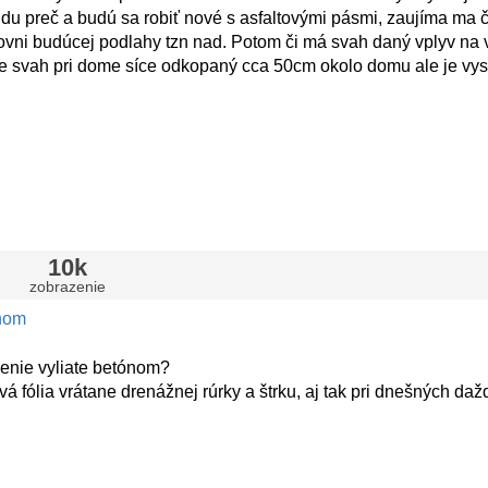
du preč a budú sa robiť nové s asfaltovými pásmi, zaujíma ma či
vni budúcej podlahy tzn nad. Potom či má svah daný vplyv na v
 je svah pri dome síce odkopaný cca 50cm okolo domu ale je v
10k
zobrazenie
ónom
enie vyliate betónom?
 fólia vrátane drenážnej rúrky a štrku, aj tak pri dnešných da