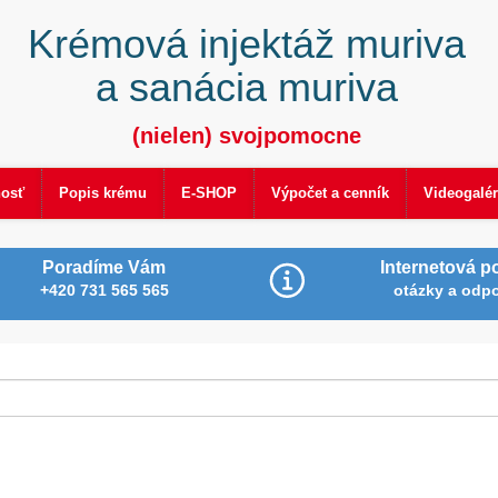
Krémová injektáž muriva
a sanácia muriva
(nielen) svojpomocne
nosť
Popis krému
E-SHOP
Výpočet a cenník
Videogalér
Poradíme Vám
Internetová p
+420 731 565 565
otázky a odp