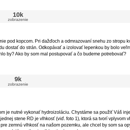
10k
zobrazenie
enie pod kopcom. Pri dažďoch a odmrazovaní snehu zo stropu k
du dostať do strán. Odkopávať a izolovať lepenkou by bolo veľ
mohlo by? Ako by som mal postupovať a čo budeme potrebovať?
9k
zobrazenie
m je nutné vykonať hydroizoláciu. Chystáme sa použiť Váš inj
ednej stene RD je vlhkosť (viď. foto 1), ktorá sa tvorí vplyvom v
pre zemnú vlhkosť na našom pozemku, ale chcel by som sa opýt