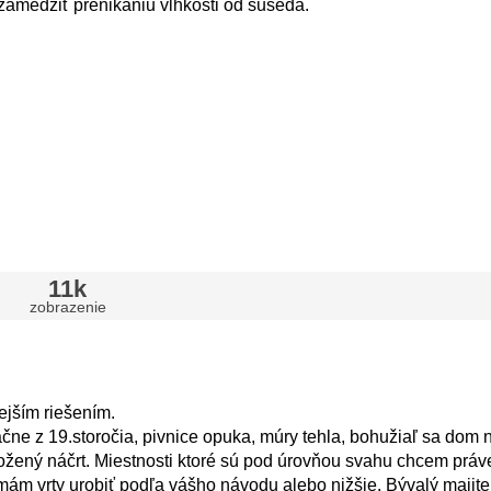
 zamedziť prenikaniu vlhkosti od suseda.
11k
zobrazenie
ejším riešením.
čne z 19.storočia, pivnice opuka, múry tehla, bohužiaľ sa dom
iložený náčrt. Miestnosti ktoré sú pod úrovňou svahu chcem práv
ám vrty urobiť podľa vášho návodu alebo nižšie. Bývalý majiteľ