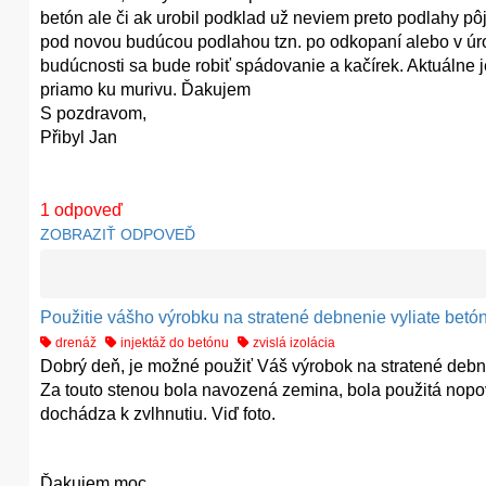
betón ale či ak urobil podklad už neviem preto podlahy pôj
pod novou budúcou podlahou tzn. po odkopaní alebo v úro
budúcnosti sa bude robiť spádovanie a kačírek. Aktuálne
priamo ku murivu. Ďakujem
S pozdravom,
Přibyl Jan
1
odpoveď
ZOBRAZIŤ ODPOVEĎ
Použitie vášho výrobku na stratené debnenie vyliate bet
drenáž
injektáž do betónu
zvislá izolácia
Dobrý deň, je možné použiť Váš výrobok na stratené debn
Za touto stenou bola navozená zemina, bola použitá nopová
dochádza k zvlhnutiu. Viď foto.
Ďakujem moc.