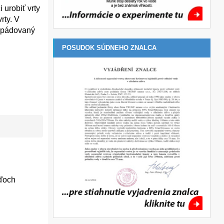
 urobiť vrty
rty. V
yspádovaný
POSUDOK SÚDNEHO ZNALCA
žďoch