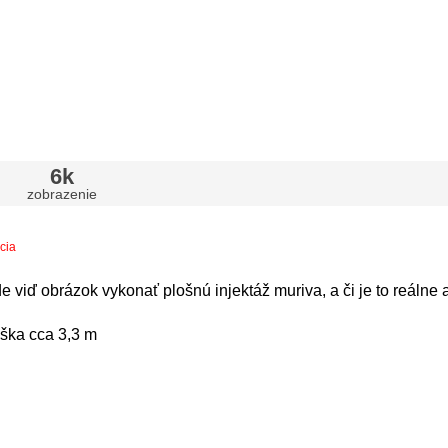
6k
zobrazenie
ácia
e viď obrázok vykonať plošnú injektáž muriva, a či je to reálne a
ýška cca 3,3 m