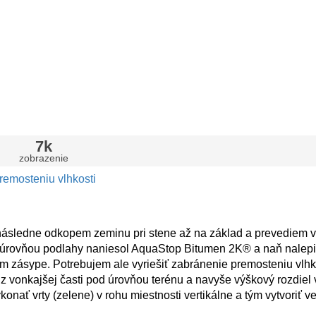
7k
zobrazenie
remosteniu vlhkosti
 následne odkopem zeminu pri stene až na základ a prevediem 
od úrovňou podlahy naniesol AquaStop Bitumen 2K® a naň nalep
om zásype. Potrebujem ale vyriešiť zabránenie premosteniu vlhko
 z vonkajšej časti pod úrovňou terénu a navyše výškový rozdiel
ť vrty (zelene) v rohu miestnosti vertikálne a tým vytvoriť ve