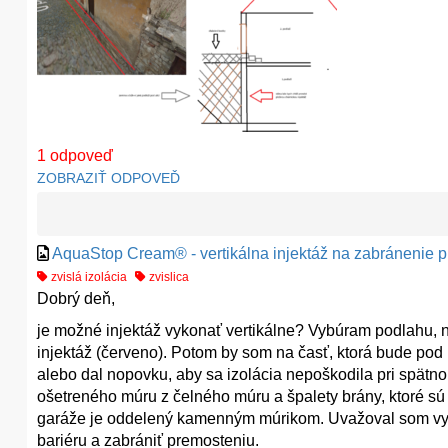
1
odpoveď
ZOBRAZIŤ ODPOVEĎ
AquaStop Cream® - vertikálna injektáž na zabránenie p
zvislá izolácia
zvislica
Dobrý deň,
je možné injektáž vykonať vertikálne? Vybúram podlahu,
injektáž (červeno). Potom by som na časť, ktorá bude p
alebo dal nopovku, aby sa izolácia nepoškodila pri spätn
ošetreného múru z čelného múru a špalety brány, ktoré sú
garáže je oddelený kamenným múrikom. Uvažoval som vykona
bariéru a zabrániť premosteniu.