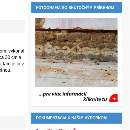
FOTOGRAFIA SO SKUTOČNÝM PRÍBEHOM
om, vykonal
cca 30 cm a
 tam je to v
minou.
DOKUMENTÁCIA K NAŠIM VÝROBKOM
®