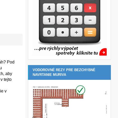
láh? Pod
u
VODOROVNÉ REZY PRE BEZCHYBNÉ
ch, aby
NAVRTANIE MURIVA
v tejto
ie v