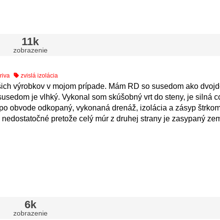
11k
zobrazenie
riva
zvislá izolácia
ašich výrobkov v mojom prípade. Mám RD so susedom ako dvojd
susedom je vlhký. Vykonal som skúšobný vrt do steny, je silná 
 po obvode odkopaný, vykonaná drenáž, izolácia a zásyp štrkom,
i nedostatočné pretože celý múr z druhej strany je zasypaný ze
6k
zobrazenie