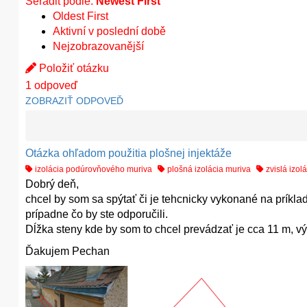
Seřadit podle:
Newest First
Oldest First
Aktivní v poslední době
Nejzobrazovanější
Položiť otázku
1
odpoveď
ZOBRAZIŤ ODPOVEĎ
Otázka ohľadom použitia plošnej injektáže
izolácia podúrovňového muriva
plošná izolácia muriva
zvislá izol
Dobrý deň,
chcel by som sa spýtať či je tehcnicky vykonané na príklad
prípadne čo by ste odporučili.
Dĺžka steny kde by som to chcel prevádzať je cca 11 m, v
Ďakujem Pechan