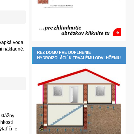
vapká voda.
mi nákladné,
REZ DOMU PRE DOPLNENIE
HYDROIZOLÁCIÍ K TRVALÉMU ODVLHČENIU
ektážny
lhkosti
ať či je