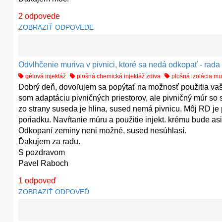
2
odpovede
ZOBRAZIŤ ODPOVEDE
Odvlhčenie muriva v pivnici, ktoré sa nedá odkopať - rada
gélová injektáž
plošná chemická injektáž zdiva
plošná izolácia mu
Dobrý deň, dovoľujem sa popýtať na možnosť použitia v
som adaptáciu pivničných priestorov, ale pivničný múr so 
zo strany suseda je hlina, sused nemá pivnicu. Môj RD je
poriadku. Navŕtanie múru a použitie injekt. krému bude as
Odkopaní zeminy neni možné, sused nesúhlasí.
Ďakujem za radu.
S pozdravom
Pavel Raboch
1
odpoveď
ZOBRAZIŤ ODPOVEĎ