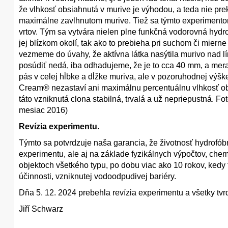
že vlhkosť obsiahnutá v murive je výhodou, a teda nie prek
maximálne zavlhnutom murive. Tiež sa týmto experimentom
vrtov. Tým sa vytvára nielen plne funkčná vodorovná hydro
jej blízkom okolí, tak ako to prebieha pri suchom či miern
vezmeme do úvahy, že aktívna látka nasýtila murivo nad lín
posúdiť nedá, iba odhadujeme, že je to cca 40 mm, a merat
pás v celej hĺbke a dĺžke muriva, ale v pozoruhodnej výš
Cream® nezastaví ani maximálnu percentuálnu vlhkosť obsi
táto vzniknutá clona stabilná, trvalá a už nepriepustná. F
mesiac 2016)
Revízia experimentu.
Týmto sa potvrdzuje naša garancia, že životnosť hydrofób
experimentu, ale aj na základe fyzikálnych výpočtov, chemi
objektoch všetkého typu, po dobu viac ako 10 rokov, kedy
účinnosti, vzniknutej vodoodpudivej bariéry.
Dňa 5. 12. 2024 prebehla revízia experimentu a všetky tvr
Jiří Schwarz
_____________________________________________