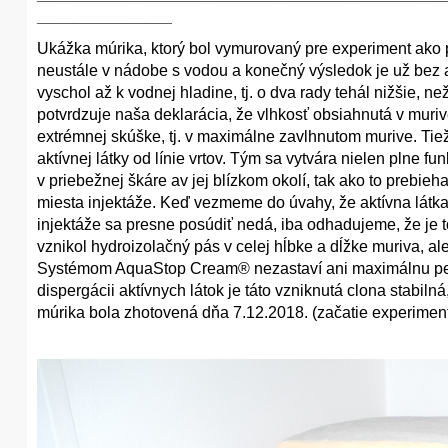
_______________
Ukážka múrika, ktorý bol vymurovaný pre experiment ako p
neustále v nádobe s vodou a konečný výsledok je už bez 
vyschol až k vodnej hladine, tj. o dva rady tehál nižšie, 
potvrdzuje naša deklarácia, že vlhkosť obsiahnutá v muriv
extrémnej skúške, tj. v maximálne zavlhnutom murive. T
aktívnej látky od línie vrtov. Tým sa vytvára nielen plne 
v priebežnej škáre av jej blízkom okolí, tak ako to prebie
miesta injektáže. Keď vezmeme do úvahy, že aktívna látka n
injektáže sa presne posúdiť nedá, iba odhadujeme, že je t
vznikol hydroizolačný pás v celej hĺbke a dĺžke muriva, a
Systémom AquaStop Cream® nezastaví ani maximálnu perc
dispergácii aktívnych látok je táto vzniknutá clona stabilná
múrika bola zhotovená dňa 7.12.2018. (začatie experimen