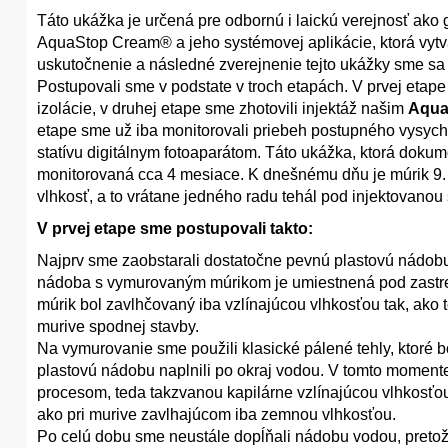
Táto ukážka je určená pre odbornú i laickú verejnosť ako
AquaStop Cream® a jeho systémovej aplikácie, ktorá vytvá
uskutočnenie a následné zverejnenie tejto ukážky sme sa r
Postupovali sme v podstate v troch etapách. V prvej etap
izolácie, v druhej etape sme zhotovili injektáž našim
Aqua
etape sme už iba monitorovali priebeh postupného vysy
statívu digitálnym fotoaparátom. Táto ukážka, ktorá dokum
monitorovaná cca 4 mesiace. K dnešnému dňu je múrik 9. 
vlhkosť, a to vrátane jedného radu tehál pod injektovanou
V prvej etape sme postupovali takto:
Najprv sme zaobstarali dostatočne pevnú plastovú nádobu
nádoba s vymurovaným múrikom je umiestnená pod zastre
múrik bol zavlhčovaný iba vzlínajúcou vlhkosťou tak, ako
murive spodnej stavby.
Na vymurovanie sme použili klasické pálené tehly, ktoré 
plastovú nádobu naplnili po okraj vodou. V tomto momente
procesom, teda takzvanou kapilárne vzlínajúcou vlhkosťou
ako pri murive zavlhajúcom iba zemnou vlhkosťou.
Po celú dobu sme neustále dopĺňali nádobu vodou, pretože