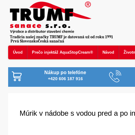
Tradícia našej značky TRUMF je datovaná už od roku 1991
Prvá SlovenskoČeská sanačná
Úvod
Prečo injektáž AquaStopCream®
Návod
Život
Nákup po telefóne
+420 606 187 916
Múrik v nádobe s vodou pred a po i