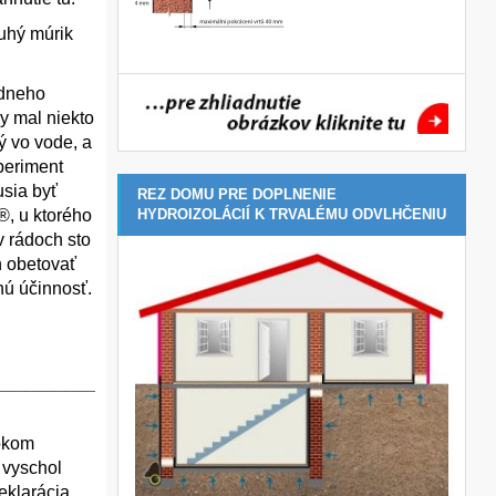
ruhý múrik
údneho
by mal niekto
ý vo vode, a
periment
usia byť
REZ DOMU PRE DOPLNENIE
®, u ktorého
HYDROIZOLÁCIÍ K TRVALÉMU ODVLHČENIU
v rádoch sto
n obetovať
nú účinnosť.
__________
rokom
 vyschol
eklarácia,