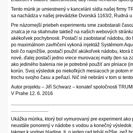
Tento múrik je umiestnený v kancelárii sídla našej firmy T
sa nachádza v našej prevádzke Dvorská 1163/2, Rudná u 
Pre názornejší priebeh experimentu sme zaobstarali čas
znalca je na stiahnutie taktiež na našich webových stránka
akékoľvek pochybnosti. Postačí si zaobstarať nádobu, do k
po maximálnom zavlhčení vykoná injektáž Systémom AquaS
boli čo najnižšie, postačí použiť akúkoľvek nádobu, ktor
nové, ďalej postačí jedno vrece murovacej malty (ten sa 
ako jediného balenia nie je potrebné použiť ani plniace (
korún. Svoj výsledok po niekoľkých mesiacoch je potom m
trochu svojho času a peňazí. Nič iné nebráni v tom si ten
Autor projektu – Jiří Schwarz – konateľ spoločnosti TRUM
V Prahe 12. 6. 2016
_____________________________________________
______________
Ukážka múrika, ktorý bol vymurovaný pre experiment ako p
neustále ponorený v nádobe s vodou a konečný výsledok 
takmer k vodnej hladine, tj. o jeden rad tehál nižšie, než