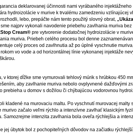
 garancia deklarovanej účinnosti nami vyrábaného injektážneho
ra hydroizolácie v murive k trvalému zamedzeniu vzlínajúcej vl
ozhodli, lebo, prepáčte nám tento použitý slovný obrat,
„Ukáza
e sme najprv vykonali navodenie priebehu zavlhania muriva bez
Stop Cream®
pre vytvorenie dodatočnej hydroizolácie v murive 
chania muriva. Priebeh celého procesu bol denne zaznamenáva
entuje celý proces od zavlhnutia až po úplné vyschnutie muriva
rokom vo vode a od horizontálnej línie vykonanej injektáže ne
 škárou.
, v ktorej dĺžke sme vymurovali tehlový múrik s hrúbkou 450 m
šením, aby zavlhanie muriva nebolo ovplyvnené dažďovými zr
 to prebieha u domov s dožilou či chýbajúcou vodorovnou hydroi
boli kladené na murovaciu maltu. Po vyschnutí murovacej malty
 murivo začalo veľmi rýchlo a intenzívne zavlhať klasickým fyz
. Samozrejme intenzita zavlhania bola oveľa rýchlejšia a intenz
 jej úbytok bol z pochopiteľných dôvodov na začiatku rýchlejší