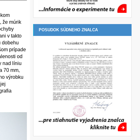
rokom
, že múrik
pochyby
POSUDOK SÚDNEHO ZNALCA
ni v takto
u dobehu
ašom prípade
alenosti od
 nad líniu
ca 70 mm,
šho výrobku
jej
grafia