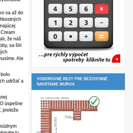
ako sa až do
lhkostných
ínajúcej
p Cream
li, že náš
y, sa šíri
tých
musíme. Ale
 bolo
VODOROVNÉ REZY PRE BEZCHYBNÉ
ach udržať a
NAVRTANIE MURIVA
anej
. O úspešne
 pretože
ý súdnym
hnutie tu.