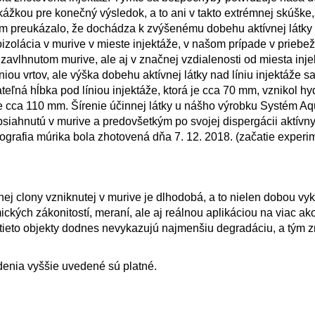
ážkou pre konečný výsledok, a to ani v takto extrémnej skúške, t
 preukázalo, že dochádza k zvýšenému dobehu aktívnej látky o
izolácia v murive v mieste injektáže, v našom prípade v priebe
e zavlhnutom murive, ale aj v značnej vzdialenosti od miesta inj
iou vrtov, ale výška dobehu aktívnej látky nad líniu injektáže s
eľná hĺbka pod líniou injektáže, ktorá je cca 70 mm, vznikol hy
ke cca 110 mm. Šírenie účinnej látky u nášho výrobku Systém A
ahnutú v murive a predovšetkým po svojej dispergácii aktívnyc
otografia múrika bola zhotovená dňa 7. 12. 2018. (začatie experi
nej clony vzniknutej v murive je dlhodobá, a to nielen dobou v
ckých zákonitostí, meraní, ale aj reálnou aplikáciou na viac ako
 tieto objekty dodnes nevykazujú najmenšiu degradáciu, a tým z
denia vyššie uvedené sú platné.
__________________________________________________