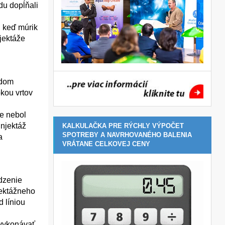
du dopĺňali
 keď múrik
jektáže
adom
kou vrtov
e nebol
injektáž
KALKULAČKA PRE RÝCHLY VÝPOČET
SPOTREBY A NAVRHOVANÉHO BALENIA
a
VRÁTANE CELKOVEJ CENY
edzenie
jektážneho
d líniou
 vykonávať