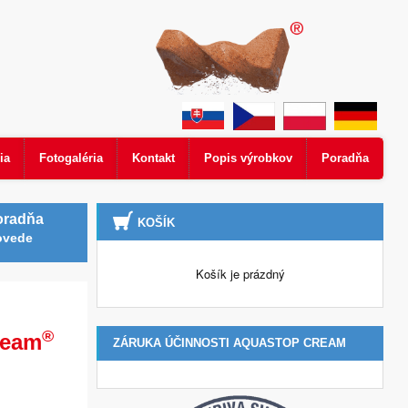
ia
Fotogaléria
Kontakt
Popis výrobkov
Poradňa
oradňa
KOŠÍK
ovede
Košík je prázdný
®
ream
ZÁRUKA ÚČINNOSTI AQUASTOP CREAM