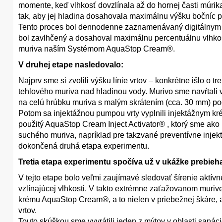
momente, keď vlhkosť dovzlínala až do hornej časti múrik
tak, aby jej hladina dosahovala maximálnu výšku bočníc p
Tento proces bol dennodenne zaznamenávaný digitálnym 
bol zavlhčený a dosahoval maximálnu percentuálnu vlhkosť
muriva naším Systémom AquaStop Cream®.
V druhej etape nasledovalo:
Najprv sme si zvolili výšku línie vrtov – konkrétne išlo o 
tehlového muriva nad hladinou vody. Murivo sme navŕtali 
na celú hrúbku muriva s malým skrátením (cca. 30 mm) p
Potom sa injektážnou pumpou vrty vyplnili injektážnym k
použitý AquaStop Cream Inject Activator® , ktorý sme ako pr
suchého muriva, napríklad pre takzvané preventívne injek
dokončená druhá etapa experimentu.
Tretia etapa experimentu spočíva už v ukážke prebieh
V tejto etape bolo veľmi zaujímavé sledovať šírenie aktív
vzlínajúcej vlhkosti. V takto extrémne zaťažovanom muriv
krému AquaStop Cream®, a to nielen v priebežnej škáre, al
vrtov.
Touto skúškou sme vyvrátili jeden z mýtov v oblasti sanác