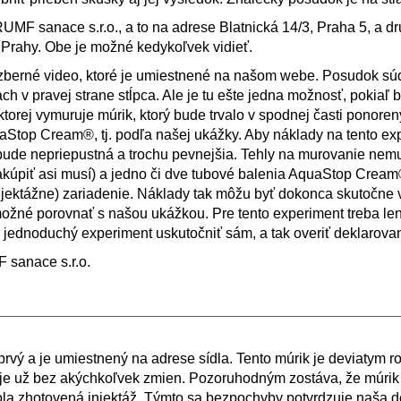
RUMF sanace s.r.o., a to na adrese Blatnická 14/3, Praha 5, a d
Prahy. Obe je možné kedykoľvek vidieť.
ozberné video, ktoré je umiestnené na našom webe. Posudok s
ch v pravej strane stĺpca. Ale je tu ešte jedna možnosť, pokiaľ 
torej vymuruje múrik, ktorý bude trvalo v spodnej časti ponoren
top Cream®, tj. podľa našej ukážky. Aby náklady na tento ex
á bude nepriepustná a trochu pevnejšia. Tehly na murovanie nem
zakúpiť asi musí) a jedno či dve tubové balenia AquaStop Cream
injektážne) zariadenie. Náklady tak môžu byť dokonca skutočne 
ožné porovnať s našou ukážkou. Pre tento experiment treba le
to jednoduchý experiment uskutočniť sám, a tak overiť deklarova
F sanace s.r.o.
__________________________________________________
rvý a je umiestnený na adrese sídla. Tento múrik je deviatym 
je už bez akýchkoľvek zmien. Pozoruhodným zostáva, že múrik
 bola zhotovená injektáž. Týmto sa bezpochyby potvrdzuje naša d