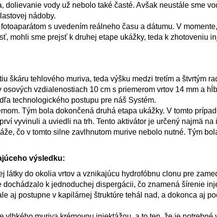
a, dolievanie vody už nebolo také časté. Avšak neustále sme vo
lastovej nádoby.
fotoaparátom s uvedením reálneho času a dátumu. V momente,
, mohli sme prejsť k druhej etape ukážky, teda k zhotoveniu in
tretiu škáru tehlového muriva, teda výšku medzi tretím a štvrtým r
v osových vzdialenostiach 10 cm s priemerom vrtov 14 mm a hĺb
odľa technologického postupu pre náš Systém.
rémom. Tým bola dokončená druhá etapa ukážky. V tomto prípad
ví vyvinuli a uviedli na trh. Tento aktivátor je určený najmä na 
táže, čo v tomto silne zavlhnutom murive nebolo nutné. Tým bol
ajúceho výsledku:
nej látky do okolia vrtov a vznikajúcu hydrofóbnu clonu pre zam
e dochádzalo k jednoduchej dispergácii, čo znamená šírenie in
e aj postupne v kapilárnej štruktúre tehál nad, a dokonca aj po
ie vlhkého muriva krémovou injektážou, a to ten, že je potrebné