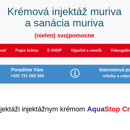
Krémová injektáž muriva
a sanácia muriva
(nielen) svojpomocne
nosť
Popis krému
E-SHOP
Výpočet a cenník
Videogalér
Poradíme Vám
Internetová p
+420 731 565 565
otázky a odp
njektáži injektážnym krémom
Aqua
Stop C