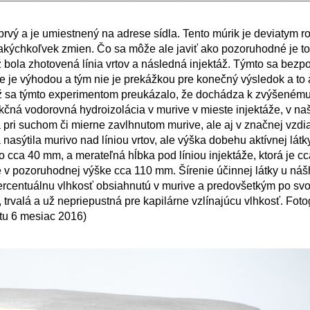
rvý a je umiestnený na adrese sídla. Tento múrik je deviatym 
akýchkoľvek zmien. Čo sa môže ale javiť ako pozoruhodné je to
než bola zhotovená línia vrtov a následná injektáž. Týmto sa bez
e je výhodou a tým nie je prekážkou pre konečný výsledok a to a
iež sa týmto experimentom preukázalo, že dochádza k zvýšeném
funkčná vodorovná hydroizolácia v murive v mieste injektáže, v n
ha pri suchom či mierne zavlhnutom murive, ale aj v značnej vzdi
asýtila murivo nad líniou vrtov, ale výška dobehu aktívnej látky
o cca 40 mm, a merateľná hĺbka pod líniou injektáže, ktorá je c
le v pozoruhodnej výške cca 110 mm. Šírenie účinnej látky u ná
entuálnu vlhkosť obsiahnutú v murive a predovšetkým po svo
, trvalá a už nepriepustná pre kapilárne vzlínajúcu vlhkosť. Foto
tu 6 mesiac 2016)