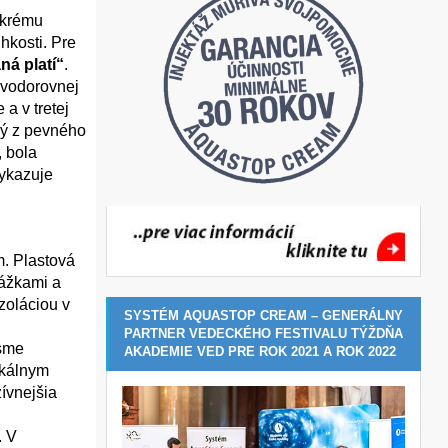
 krému
hkosti. Pre
ná platí“
.
 vodorovnej
a v tretej
ný z pevného
, bola
vykazuje
m. Plastová
ážkami a
zoláciou v
SYSTÉM AQUASTOP CREAM – GENERÁLNY
PARTNER VEDECKÉHO FESTIVALU TÝŽDŇA
 sme
AKADEMIE VED PRE ROK 2021 A ROK 2022
ikálnym
ívnejšia
. V