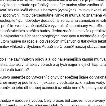
e výsledok nebude spoľahlivý, pokiaľ je murivo silne zavlhnuté.
vať, tak nie kvôli obave z horných (vysokých) limitov vlhkosti, 
vy spodných limitov percentuálnej vlhkosti muriva, to znamená v
z pochopiteľných dôvodov dodatočná izolácia na zamedzenie vzl
e príliš frekventované injektáže vyvinuli už spomínaný AquaSto
 rekonštrukciách starších budov. Jednoznačne sme však preukáza
 najmodernejších technologických postupov a technológie výrob
nutom murive na rozdiel od všetkých infúznych či tlakových teku
h limitov vlhkosti v Systéme AquaStop Cream® naozaj obávať ne
do silne zavlhnutých pórov a aj do najjemnejších kapilár muriva
e sa táto aktívna látka v póroch a aj tých najjemnejších kapilár
da trvalú bariéru?
urivo nielenže po vytvorení clony v priebežnej škáre od vykon
nej miery aj pod líniou injektáže, v podstate až k hladine vody
® ao jeho dlhodobej účinnosti už nikto nemôže pochybovať,
.
achádza v nádobe s vodou. Celý proces bol zároveň dozorovan
iť priebeh skúšky aj jej výsledok. Znalecký posudok je na stia