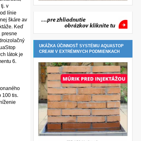
j. v
d línie
žnej škáre av
ektáže. Keď
a presne
droizolačný
UKÁŽKA ÚČINNOSŤ SYSTÉMU AQUASTOP
quaStop
CREAM V EXTRÉMNYCH PODMIENKACH
h látok je
mentu 6.
ykonaného
 100 tis.
níženie
__________