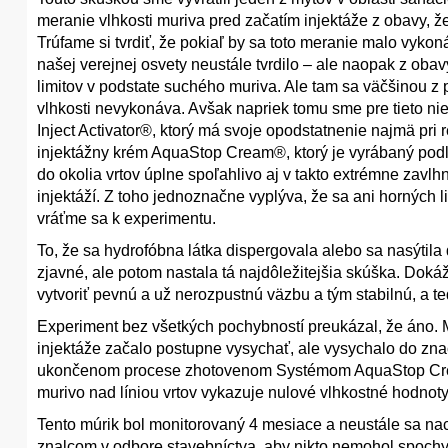
meranie vlhkosti muriva pred začatím injektáže z obavy, ž
Trúfame si tvrdiť, že pokiaľ by sa toto meranie malo vykoná
našej verejnej osvety neustále tvrdilo – ale naopak z oba
limitov v podstate suchého muriva. Ale tam sa väčšinou 
vlhkosti nevykonáva. Avšak napriek tomu sme pre tieto ni
Inject Activator®, ktorý má svoje opodstatnenie najmä pri
injektážny krém AquaStop Cream®, ktorý je vyrábaný podľa
do okolia vrtov úplne spoľahlivo aj v takto extrémne zavlh
injektáží. Z toho jednoznačne vyplýva, že sa ani hornýc
vráťme sa k experimentu.
To, že sa hydrofóbna látka dispergovala alebo sa nasýtila 
zjavné, ale potom nastala tá najdôležitejšia skúška. Dokáž
vytvoriť pevnú a už nerozpustnú väzbu a tým stabilnú, a te
Experiment bez všetkých pochybností preukázal, že áno. M
injektáže začalo postupne vysychať, ale vysychalo do znač
ukončenom procese zhotovenom Systémom AquaStop Cream
murivo nad líniou vrtov vykazuje nulové vlhkostné hodnoty
Tento múrik bol monitorovaný 4 mesiace a neustále sa n
znalcom v odbore stavebníctva, aby nikto nemohol spochybn