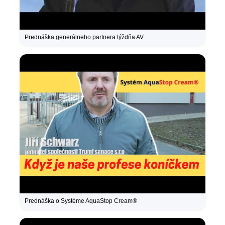
Prednáška generálneho partnera týždňa AV
Prednáška o Systéme AquaStop Cream®