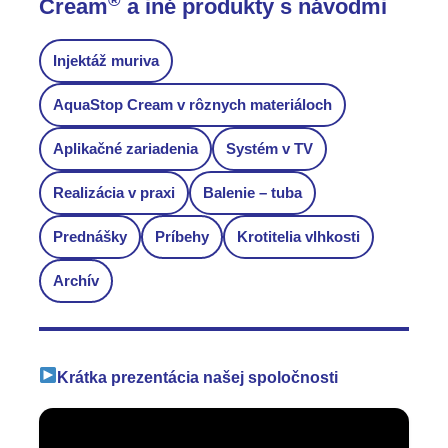
Cream
a iné produkty s návodmi
Injektáž muriva
AquaStop Cream v rôznych materiáloch
Aplikačné zariadenia
Systém v TV
Realizácia v praxi
Balenie – tuba
Prednášky
Príbehy
Krotitelia vlhkosti
Archív
Krátka prezentácia našej spoločnosti