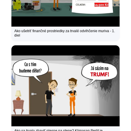
Ako ušetriť finančné prostriedky za trvalé odvlhčenie muriva - 1.
diel
Ako sa trvalo zbaviť plesne na stene? Klimasan Perlit je