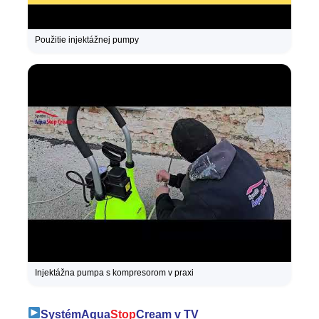
Použitie injektážnej pumpy
Injektážna pumpa s kompresorom v praxi
Systém
Aqua
Stop
Cream v TV