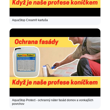
AquaStop Cream® kartuša
AquaStop Protect - ochranný náter fasád domov a vonkajších
povrchov