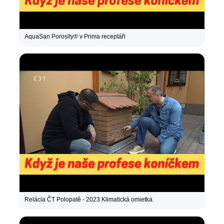
AquaSan Porosity® v Prima receptáři
Relácia ČT Polopatě - 2023 Klimatická omietka