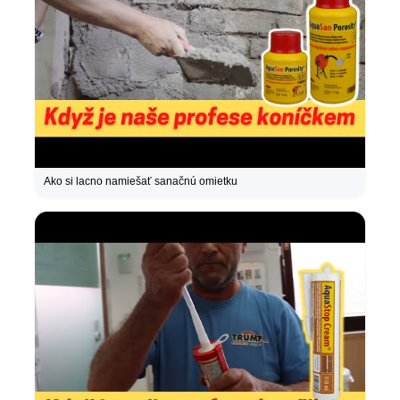
Ako si lacno namiešať sanačnú omietku