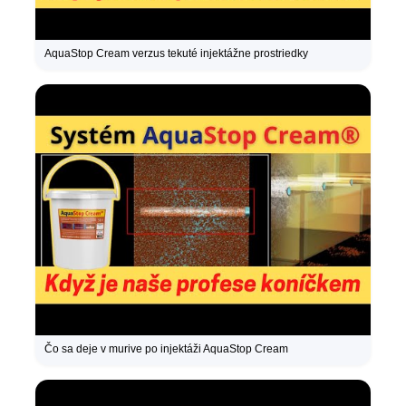
AquaStop Cream verzus tekuté injektážne prostriedky
Čo sa deje v murive po injektáži AquaStop Cream