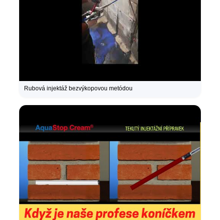
Rubová injektáž bezvýkopovou metódou