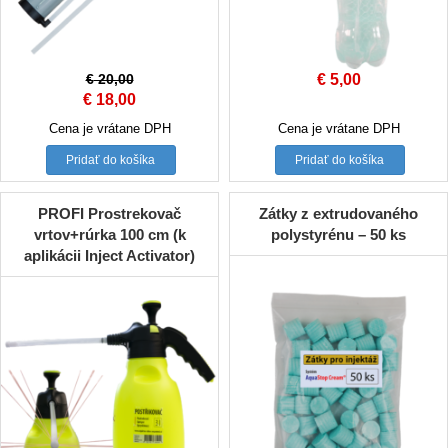
€
20,00
€
5,00
Original
Current
€
18,00
price
price
Cena je vrátane DPH
Cena je vrátane DPH
was:
is:
Pridať do košíka
Pridať do košíka
€ 20,00.
€ 18,00.
PROFI Prostrekovač
Zátky z extrudovaného
vrtov+rúrka 100 cm (k
polystyrénu – 50 ks
aplikácii Inject Activator)