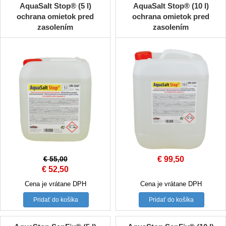
AquaSalt Stop® (5 l)
AquaSalt Stop® (10 l)
ochrana omietok pred
ochrana omietok pred
zasolením
zasolením
€
55,00
€
99,50
Original
Current
€
52,50
price
price
Cena je vrátane DPH
Cena je vrátane DPH
was:
is:
Pridať do košíka
Pridať do košíka
€ 55,00.
€ 52,50.