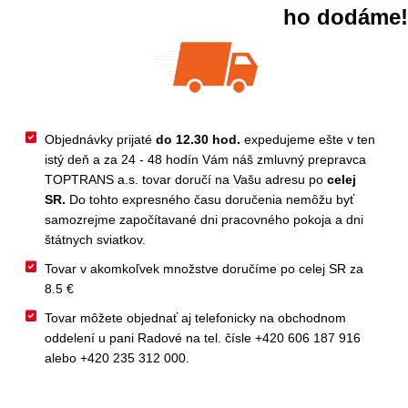
ho dodáme!
Objednávky prijaté
do 12.30 hod.
expedujeme ešte v ten
istý deň a za 24 - 48 hodín Vám náš zmluvný prepravca
TOPTRANS a.s. tovar doručí na Vašu adresu po
celej
SR.
Do tohto expresného času doručenia nemôžu byť
samozrejme započítavané dni pracovného pokoja a dni
štátnych sviatkov.
Tovar v akomkoľvek množstve doručíme po celej SR za
8.5 €
Tovar môžete objednať aj telefonicky na obchodnom
oddelení u pani Radové na tel. čísle +420 606 187 916
alebo +420 235 312 000.