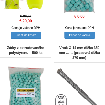
€
22,50
€
6,00
Original
Current
€
20,00
price
price
Cena je vrátane DPH
Cena je vrátane DPH
was:
is:
Pridať do košíka
Pridať do košíka
€ 22,50.
€ 20,00.
Zátky z extrudovaného
Vrták Ø 14 mm dĺžka 350
polystyrenu – 500 ks
mm …… (pracovná dĺžka
270 mm)