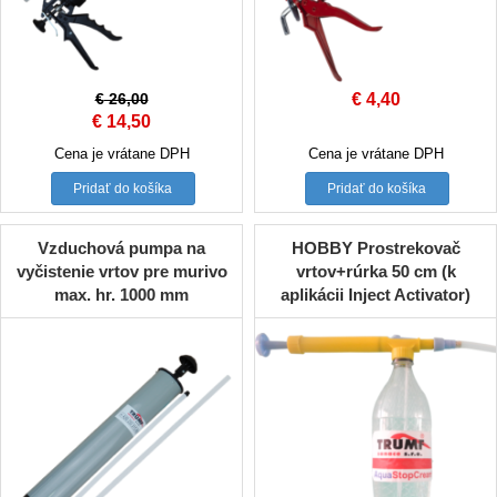
€
26,00
€
4,40
Original
Current
€
14,50
price
price
Cena je vrátane DPH
Cena je vrátane DPH
was:
is:
Pridať do košíka
Pridať do košíka
€ 26,00.
€ 14,50.
Vzduchová pumpa na
HOBBY Prostrekovač
vyčistenie vrtov pre murivo
vrtov+rúrka 50 cm (k
max. hr. 1000 mm
aplikácii Inject Activator)