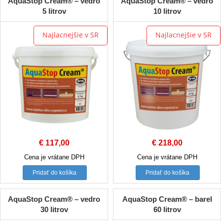
AquaStop Cream® – vedro
AquaStop Cream® – vedro
5 litrov
10 litrov
Najlacnejšie v SR
Najlacnejšie v SR
€
117,00
€
218,00
Cena je vrátane DPH
Cena je vrátane DPH
Pridať do košíka
Pridať do košíka
AquaStop Cream® – vedro
AquaStop Cream® – barel
30 litrov
60 litrov