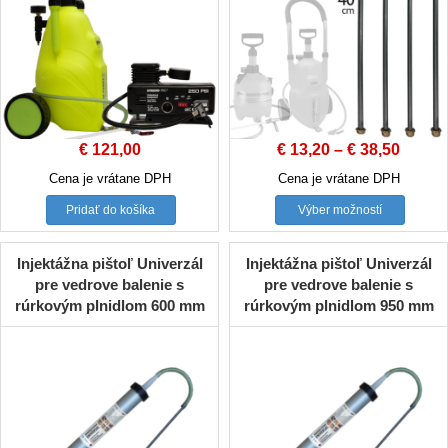
€
121,00
€
13,20
–
€
38,50
Cena je vrátane DPH
Cena je vrátane DPH
This
Pridať do košíka
Výber možností
product
has
multiple
Injektážna pištoľ Univerzál
Injektážna pištoľ Univerzál
variants
pre vedrove balenie s
pre vedrove balenie s
The
rúrkovým plnidlom 600 mm
rúrkovým plnidlom 950 mm
options
may
be
chosen
on
the
product
page