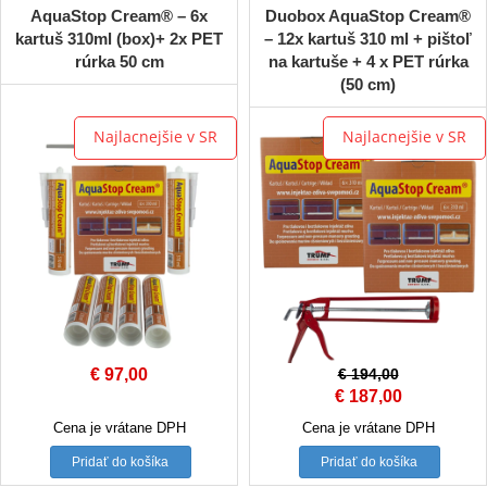
AquaStop Cream® – 6x
Duobox AquaStop Cream®
kartuš 310ml (box)+ 2x PET
– 12x kartuš 310 ml + pištoľ
rúrka 50 cm
na kartuše + 4 x PET rúrka
(50 cm)
Najlacnejšie v SR
Najlacnejšie v SR
€
97,00
€
194,00
Original
Current
€
187,00
price
price
Cena je vrátane DPH
Cena je vrátane DPH
was:
is:
Pridať do košíka
Pridať do košíka
€ 194,00.
€ 187,00.