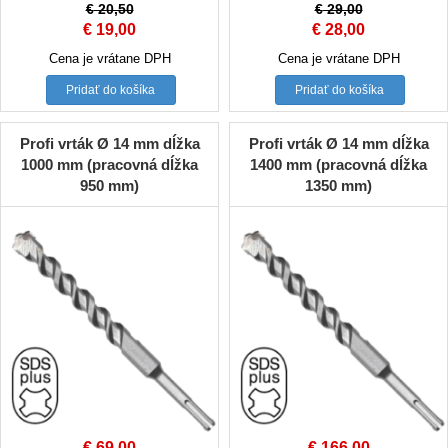
€
20,50
€
29,00
Original
Current
Original
Current
€
19,00
€
28,00
price
price
price
price
Cena je vrátane DPH
Cena je vrátane DPH
was:
is:
was:
is:
Pridať do košíka
Pridať do košíka
€ 20,50.
€ 19,00.
€ 29,00.
€ 28,00.
Profi vrták Ø 14 mm dĺžka
Profi vrták Ø 14 mm dĺžka
1000 mm (pracovná dĺžka
1400 mm (pracovná dĺžka
950 mm)
1350 mm)
€
69,00
€
166,00