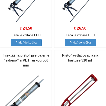
€
24,50
€
26,50
Cena je vrátane DPH
Cena je vrátane DPH
Pridať do košíka
Pridať do košíka
Injektážna pištoľ pre balenie
Pištoľ vytlačovacia na
“saláma” s PET rúrkou 500
kartuše 310 ml
mm