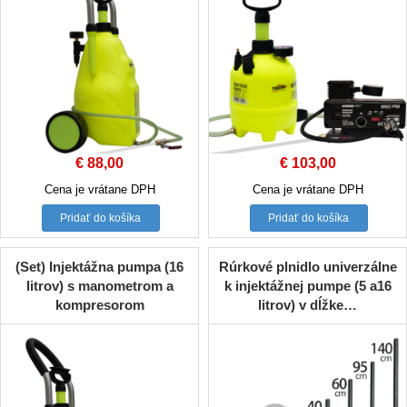
€
88,00
€
103,00
Cena je vrátane DPH
Cena je vrátane DPH
Pridať do košíka
Pridať do košíka
(Set) Injektážna pumpa (16
Rúrkové plnidlo univerzálne
litrov) s manometrom a
k injektážnej pumpe (5 a16
kompresorom
litrov) v dĺžke…