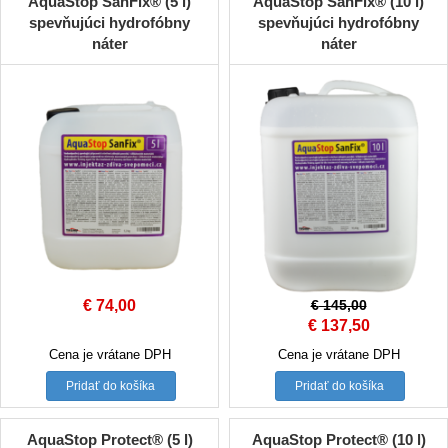
AquaStop SanFix® (5 l)
AquaStop SanFix® (10 l)
spevňujúci hydrofóbny
spevňujúci hydrofóbny
náter
náter
€
74,00
€
145,00
Original
Current
€
137,50
price
price
Cena je vrátane DPH
Cena je vrátane DPH
was:
is:
Pridať do košíka
Pridať do košíka
€ 145,00.
€ 137,50.
AquaStop Protect® (5 l)
AquaStop Protect® (10 l)