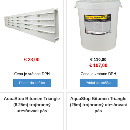
€
23,00
€
110,00
Original
Current
€
107,00
price
price
Cena je vrátane DPH
Cena je vrátane DPH
was:
is:
Pridať do košíka
Pridať do košíka
€ 110,00.
€ 107,00.
AquaStop Bitumen Triangle
AquaStop Bitumen Triangle
(6.25m) trojhranný
(25m) trojhranný utesňovací
utesňovací pás
pás