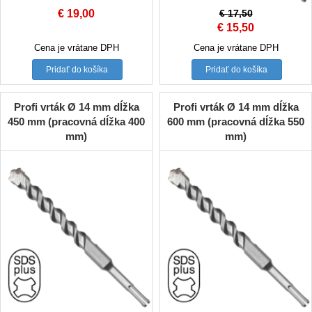
€
19,00
€
17,50
Original
Current
€
15,50
price
price
Cena je vrátane DPH
Cena je vrátane DPH
was:
is:
Pridať do košíka
Pridať do košíka
€ 17,50.
€ 15,50.
Profi vrták Ø 14 mm dĺžka
Profi vrták Ø 14 mm dĺžka
450 mm (pracovná dĺžka 400
600 mm (pracovná dĺžka 550
mm)
mm)