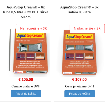
AquaStop Cream® – 6x
AquaStop Cream® – 6x
tuba 0,5 litra + 2x PET rúrka
salám 0,5 litra
50 cm
Najlacnejšie v SR
Najlacnejšie v SR
€
105,00
€
107,00
Cena je vrátane DPH
Cena je vrátane DPH
Pridať do košíka
Pridať do košíka