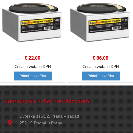
€
22,00
€
86,00
Cena je vrátane DPH
Cena je vrátane DPH
Pridať do košíka
Pridať do košíka
Kontakty na našej prevádzkareň
Dvorská 1163/2, Praha – západ
252 19 Rudná u Prahy