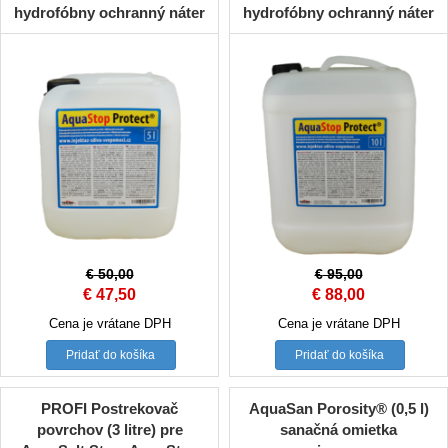
hydrofóbny ochranný náter
hydrofóbny ochranný náter
€
50,00
€
95,00
Original
Current
Original
Current
€
47,50
€
88,00
price
price
price
price
Cena je vrátane DPH
Cena je vrátane DPH
was:
is:
was:
is:
Pridať do košíka
Pridať do košíka
€ 50,00.
€ 47,50.
€ 95,00.
€ 88,00.
PROFI Postrekovač
AquaSan Porosity® (0,5 l)
povrchov (3 litre) pre
sanačná omietka