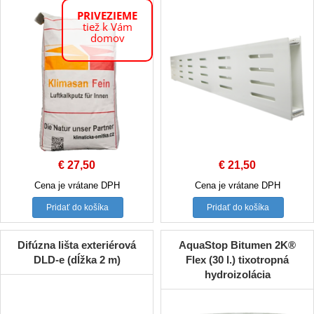
PRIVEZIEME
tiež k Vám
domov
€
27,50
€
21,50
Cena je vrátane DPH
Cena je vrátane DPH
Pridať do košíka
Pridať do košíka
Difúzna lišta exteriérová
AquaStop Bitumen 2K®
DLD-e (dĺžka 2 m)
Flex (30 l.) tixotropná
hydroizolácia