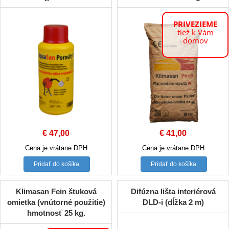
PRIVEZIEME
tiež k Vám
domov
€
47,00
€
41,00
Cena je vrátane DPH
Cena je vrátane DPH
Pridať do košíka
Pridať do košíka
Klimasan Fein štuková
Difúzna lišta interiérová
omietka (vnútorné použitie)
DLD-i (dĺžka 2 m)
hmotnosť 25 kg.