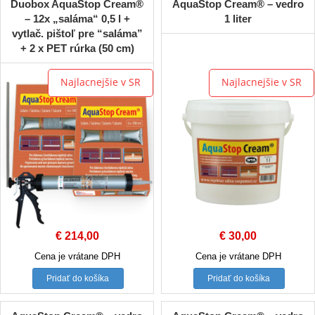
Duobox AquaStop Cream®
AquaStop Cream® – vedro
– 12x „saláma“ 0,5 l +
1 liter
vytlač. pištoľ pre “saláma”
+ 2 x PET rúrka (50 cm)
Najlacnejšie v SR
Najlacnejšie v SR
€
214,00
€
30,00
Cena je vrátane DPH
Cena je vrátane DPH
Pridať do košíka
Pridať do košíka