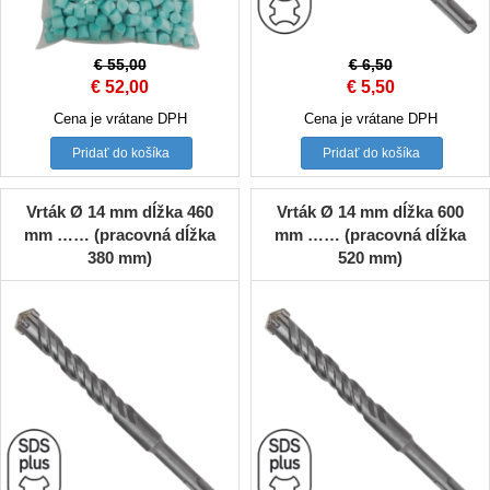
€
55,00
€
6,50
Original
Current
Original
Current
€
52,00
€
5,50
price
price
price
price
Cena je vrátane DPH
Cena je vrátane DPH
was:
is:
was:
is:
Pridať do košíka
Pridať do košíka
€ 55,00.
€ 52,00.
€ 6,50.
€ 5,50.
Vrták Ø 14 mm dĺžka 460
Vrták Ø 14 mm dĺžka 600
mm …… (pracovná dĺžka
mm …… (pracovná dĺžka
380 mm)
520 mm)