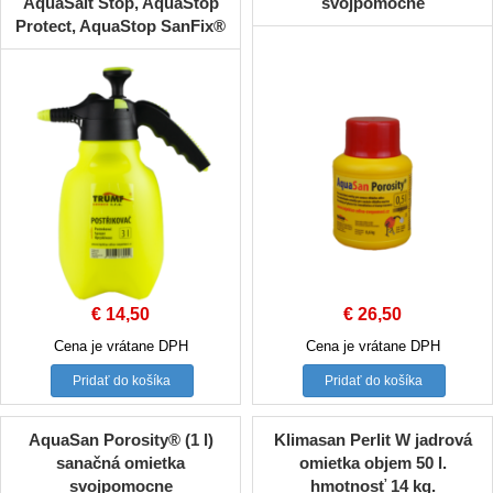
AquaSalt Stop, AquaStop
svojpomocne
Protect, AquaStop SanFix®
€
14,50
€
26,50
Cena je vrátane DPH
Cena je vrátane DPH
Pridať do košíka
Pridať do košíka
AquaSan Porosity® (1 l)
Klimasan Perlit W jadrová
sanačná omietka
omietka objem 50 l.
svojpomocne
hmotnosť 14 kg.