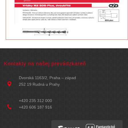
Kontakty na našej prevádzkareň
Dvorská 1163/2, Praha – západ
252 19 Rudná u Prahy
+420 235 312 000
+420 606 187 916