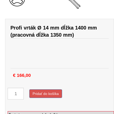
Profi vrták Ø 14 mm dĺžka 1400 mm
(pracovná dĺžka 1350 mm)
€
166,00
Pridať do košíka
množstvo
Profi