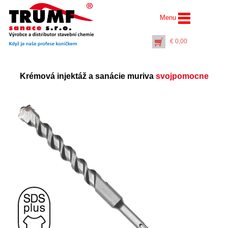
Menu
€
0,00
Krémová injektáž a sanácie muriva
svojpomocne
Rúrkové plnidlo
univerzálne k
injektážnej pumpe (5
a16 litrov) v dĺžke… -
600 mm
€
14,30
+
PŘIDAT DO KOŠÍKU