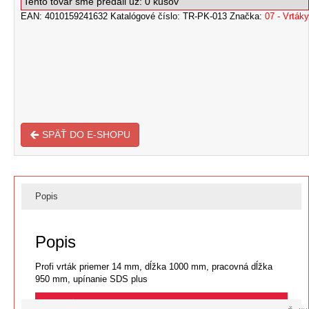
Tento tovar sme predali už: 0 kusov
vrták
EAN:
4010159241632
Katalógové číslo:
TR-PK-013
Značka:
07 - Vrták
Ø
14
mm
dĺžka
1400
mm
(pracovná
dĺžka
1350
mm)
SPÄŤ DO E-SHOPU
Popis
Popis
Profi vrták priemer 14 mm, dĺžka 1000 mm, pracovná dĺžka
950 mm, upínanie SDS plus