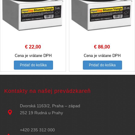
€
22,00
€
86,00
Cena je vrátane DPH
Cena je vrátane DPH
Pridať do košíka
Pridať do košíka
Kontakty na našej prevádzkareň
Dvorská 1163/2, Praha – západ
252 19 Rudná u Prahy
+420 235 312 000