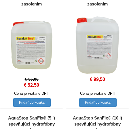
zasolením
zasolením
€
55,00
€
99,50
Original
Current
€
52,50
price
price
Cena je vrátane DPH
Cena je vrátane DPH
was:
is:
Pridať do košíka
Pridať do košíka
€ 55,00.
€ 52,50.
AquaStop SanFix® (5 l)
AquaStop SanFix® (10 l)
spevňujúci hydrofóbny
spevňujúci hydrofóbny