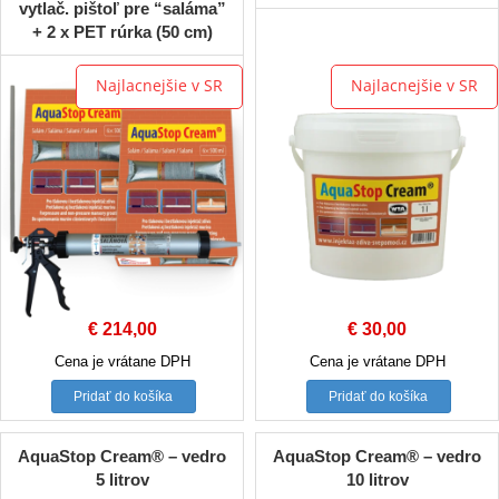
vytlač. pištoľ pre “saláma”
+ 2 x PET rúrka (50 cm)
Najlacnejšie v SR
Najlacnejšie v SR
€
214,00
€
30,00
Cena je vrátane DPH
Cena je vrátane DPH
Pridať do košíka
Pridať do košíka
AquaStop Cream® – vedro
AquaStop Cream® – vedro
5 litrov
10 litrov