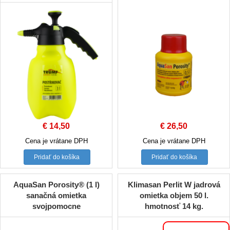
€
14,50
€
26,50
Cena je vrátane DPH
Cena je vrátane DPH
Pridať do košíka
Pridať do košíka
AquaSan Porosity® (1 l)
Klimasan Perlit W jadrová
sanačná omietka
omietka objem 50 l.
svojpomocne
hmotnosť 14 kg.