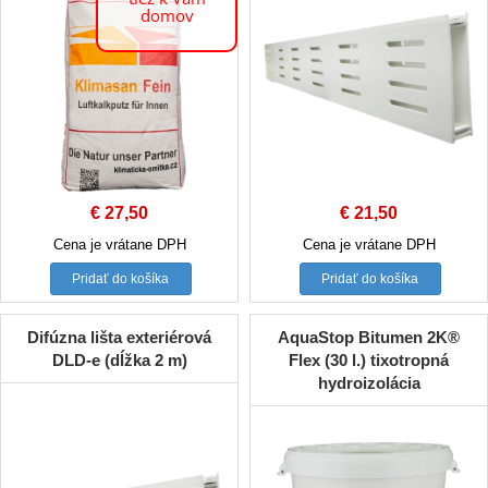
domov
€
27,50
€
21,50
Cena je vrátane DPH
Cena je vrátane DPH
Pridať do košíka
Pridať do košíka
Difúzna lišta exteriérová
AquaStop Bitumen 2K®
DLD-e (dĺžka 2 m)
Flex (30 l.) tixotropná
hydroizolácia