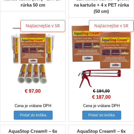
rúrka 50 cm
na kartuše + 4 x PET rúrka
(50 cm)
Najlacnejšie v SR
Najlacnejšie v SR
€
97,00
€
194,00
Original
Current
€
187,00
price
price
Cena je vrátane DPH
Cena je vrátane DPH
was:
is:
Pridať do košíka
Pridať do košíka
€ 194,00.
€ 187,00.
AquaStop Cream® – 6x
AquaStop Cream® – 6x