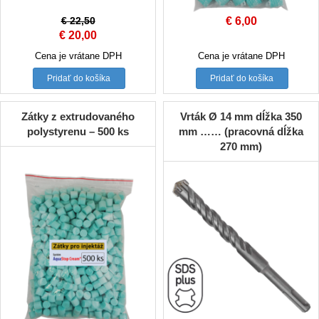
€
22,50
€
6,00
Original
Current
€
20,00
price
price
Cena je vrátane DPH
Cena je vrátane DPH
was:
is:
Pridať do košíka
Pridať do košíka
€ 22,50.
€ 20,00.
Zátky z extrudovaného
Vrták Ø 14 mm dĺžka 350
polystyrenu – 500 ks
mm …… (pracovná dĺžka
270 mm)