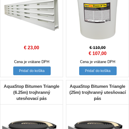
€
23,00
€
110,00
Original
Current
€
107,00
price
price
Cena je vrátane DPH
Cena je vrátane DPH
was:
is:
Pridať do košíka
Pridať do košíka
€ 110,00.
€ 107,00.
AquaStop Bitumen Triangle
AquaStop Bitumen Triangle
(6.25m) trojhranný
(25m) trojhranný utesňovací
utesňovací pás
pás