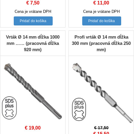
€
7,50
€
11,00
Cena je vrátane DPH
Cena je vrátane DPH
Pridať do košíka
Pridať do košíka
Vrták Ø 14 mm dĺžka 1000
Profi vrták Ø 14 mm dĺžka
mm …… (pracovná dĺžka
300 mm (pracovná dĺžka 250
920 mm)
mm)
€
19,00
€
17,50
Original
Current
€
15,50