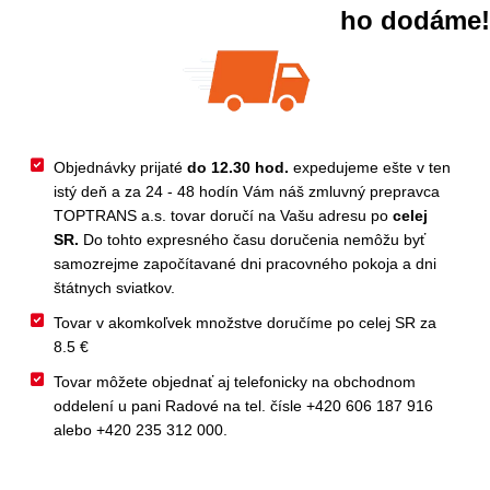
ho dodáme!
Objednávky prijaté
do 12.30 hod.
expedujeme ešte v ten
istý deň a za 24 - 48 hodín Vám náš zmluvný prepravca
TOPTRANS a.s. tovar doručí na Vašu adresu po
celej
SR.
Do tohto expresného času doručenia nemôžu byť
samozrejme započítavané dni pracovného pokoja a dni
štátnych sviatkov.
Tovar v akomkoľvek množstve doručíme po celej SR za
8.5 €
Tovar môžete objednať aj telefonicky na obchodnom
oddelení u pani Radové na tel. čísle +420 606 187 916
alebo +420 235 312 000.