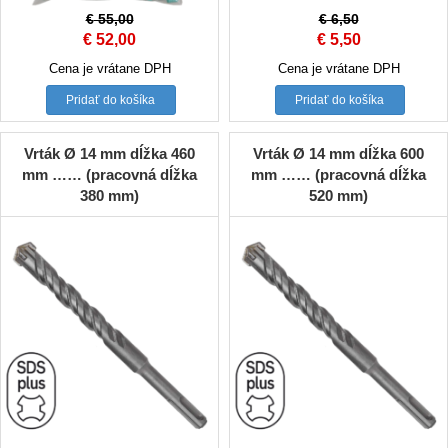
€
55,00
€
6,50
Original
Current
Original
Current
€
52,00
€
5,50
price
price
price
price
Cena je vrátane DPH
Cena je vrátane DPH
was:
is:
was:
is:
Pridať do košíka
Pridať do košíka
€ 55,00.
€ 52,00.
€ 6,50.
€ 5,50.
Vrták Ø 14 mm dĺžka 460
Vrták Ø 14 mm dĺžka 600
mm …… (pracovná dĺžka
mm …… (pracovná dĺžka
380 mm)
520 mm)