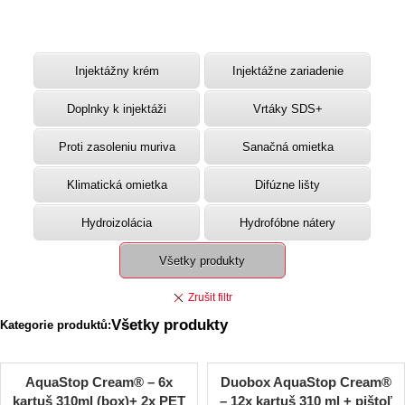
Injektážny krém
Injektážne zariadenie
Doplnky k injektáži
Vrtáky SDS+
Proti zasoleniu muriva
Sanačná omietka
Klimatická omietka
Difúzne lišty
Hydroizolácia
Hydrofóbne nátery
Všetky produkty
Všetky produkty
Kategorie produktů:
AquaStop Cream® – 6x
Duobox AquaStop Cream®
kartuš 310ml (box)+ 2x PET
– 12x kartuš 310 ml + pištoľ