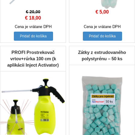
€
20,00
€
5,00
Original
Current
€
18,00
price
price
Cena je vrátane DPH
Cena je vrátane DPH
was:
is:
Pridať do košíka
Pridať do košíka
€ 20,00.
€ 18,00.
PROFI Prostrekovač
Zátky z extrudovaného
vrtov+rúrka 100 cm (k
polystyrénu – 50 ks
aplikácii Inject Activator)