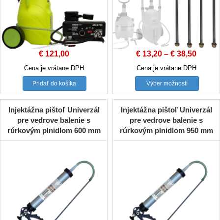
€
121,00
€
13,20
–
€
38,50
Cena je vrátane DPH
Cena je vrátane DPH
This
Pridať do košíka
Výber možností
product
has
multiple
Injektážna pištoľ Univerzál
Injektážna pištoľ Univerzál
variants
pre vedrove balenie s
pre vedrove balenie s
The
rúrkovým plnidlom 600 mm
rúrkovým plnidlom 950 mm
options
may
be
chosen
on
the
product
page