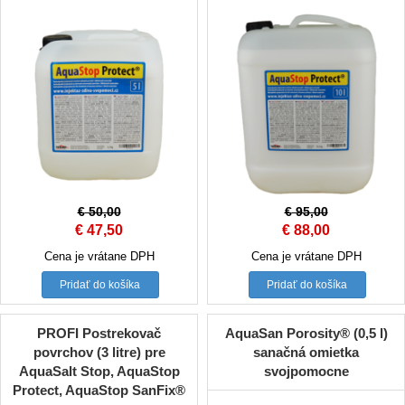
€
50,00
€
95,00
Original
Current
Original
Current
€
47,50
€
88,00
price
price
price
price
Cena je vrátane DPH
Cena je vrátane DPH
was:
is:
was:
is:
Pridať do košíka
Pridať do košíka
€ 50,00.
€ 47,50.
€ 95,00.
€ 88,00.
PROFI Postrekovač
AquaSan Porosity® (0,5 l)
povrchov (3 litre) pre
sanačná omietka
AquaSalt Stop, AquaStop
svojpomocne
Protect, AquaStop SanFix®