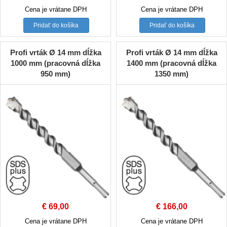
price
price
price
price
Cena je vrátane DPH
Cena je vrátane DPH
was:
is:
was:
is:
Pridať do košíka
Pridať do košíka
€ 20,50.
€ 19,00.
€ 29,00.
€ 28,00.
Profi vrták Ø 14 mm dĺžka
Profi vrták Ø 14 mm dĺžka
1000 mm (pracovná dĺžka
1400 mm (pracovná dĺžka
950 mm)
1350 mm)
€
69,00
€
166,00
Cena je vrátane DPH
Cena je vrátane DPH