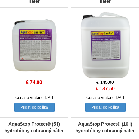
náter
náter
€
74,00
€
145,00
Original
Current
€
137,50
price
price
Cena je vrátane DPH
Cena je vrátane DPH
was:
is:
Pridať do košíka
Pridať do košíka
€ 145,00.
€ 137,50.
AquaStop Protect® (5 l)
AquaStop Protect® (10 l)
hydrofóbny ochranný náter
hydrofóbny ochranný náter