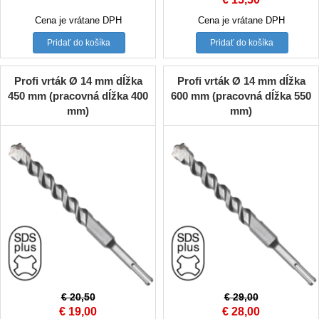
price
price
Cena je vrátane DPH
Cena je vrátane DPH
was:
is:
Pridať do košíka
Pridať do košíka
€ 17,50.
€ 15,50.
Profi vrták Ø 14 mm dĺžka
Profi vrták Ø 14 mm dĺžka
450 mm (pracovná dĺžka 400
600 mm (pracovná dĺžka 550
mm)
mm)
€
20,50
€
29,00
Original
Current
Original
Current
€
19,00
€
28,00