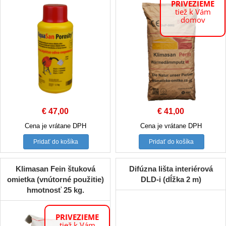
PRIVEZIEME
tiež k Vám
domov
€
47,00
€
41,00
Cena je vrátane DPH
Cena je vrátane DPH
Pridať do košíka
Pridať do košíka
Klimasan Fein štuková
Difúzna lišta interiérová
omietka (vnútorné použitie)
DLD-i (dĺžka 2 m)
hmotnosť 25 kg.
PRIVEZIEME
tiež k Vám