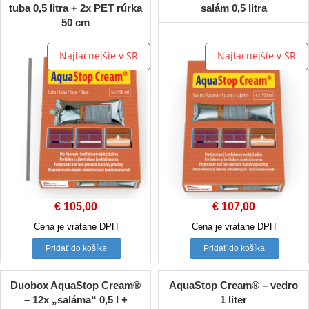
tuba 0,5 litra + 2x PET rúrka
salám 0,5 litra
50 cm
Najlacnejšie v SR
Najlacnejšie v SR
€
105,00
€
107,00
Cena je vrátane DPH
Cena je vrátane DPH
Pridať do košíka
Pridať do košíka
Duobox AquaStop Cream®
AquaStop Cream® – vedro
– 12x „saláma“ 0,5 l +
1 liter