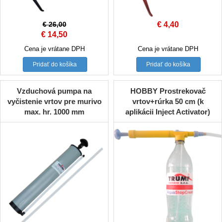
€
26,00
€
4,40
Original
Current
€
14,50
price
price
Cena je vrátane DPH
Cena je vrátane DPH
was:
is:
Pridať do košíka
Pridať do košíka
€ 26,00.
€ 14,50.
Vzduchová pumpa na
HOBBY Prostrekovač
vyčistenie vrtov pre murivo
vrtov+rúrka 50 cm (k
max. hr. 1000 mm
aplikácii Inject Activator)