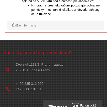
sekúnd na 50 cm vrtu podľa nutnosti prevlhčenia vrtu
Pri práci s prestrekovačom používajte ochranné
pomôcky – ochranné okuliare z dôvodu ochrany
očí a rukavice.
Ďalšie informácie
Kontakty na našej prevádzkareň
Dvorská 1163/2, Praha – západ
252 19 Rudná u Prahy
+420 235 312 000
+420 606 187 916