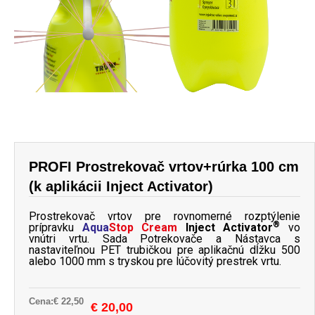
PROFI Prostrekovač vrtov+rúrka 100 cm
(k aplikácii Inject Activator)
Prostrekovač vrtov pre rovnomerné rozptýlenie
®
prípravku
Aqua
Stop Cream
Inject Activator
vo
vnútri vrtu. Sada Potrekovače a Nástavca s
nastaviteľnou PET trubičkou pre aplikačnú dĺžku 500
alebo 1000 mm s tryskou pre lúčovitý prestrek vrtu.
Cena:
€
22,50
Original
Current
€
20,00