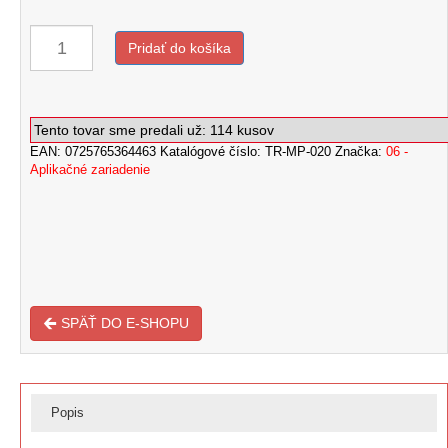
price
price
was:
is:
Pridať do košíka
€ 22,50.
€ 20,00.
množstvo
PROFI
Tento tovar sme predali už: 114 kusov
Prostrekovač
EAN:
0725765364463
Katalógové číslo:
TR-MP-020
Značka:
06 -
vrtov+rúrka
Aplikačné zariadenie
100
cm
(k
aplikácii
Inject
Activator)
SPÄŤ DO E-SHOPU
Popis