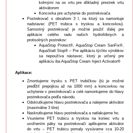
kolmými na os vrtu pre dôkladný prestrek vrtu
aktivátorom
Koncovka pre uchytenie do postrekovača
Postrekovač s obsahom 3 l, na ktorý sa namontuje
nadstavec (PET trubica s tryskou a koncovkou).
Samostný postrekovač je možné použiť ďalej pre
aplikácie celého radu našich hydrofóbnych a
protisolných postrekov:
AquaStop Protect®, AquaStop Cream SanFix®,
AquaStalt Stop® – Pre aplikáciu týchto výrobkov
sa nepoužíva nástavec, ktorý je určený pre
aplikáciu iba AquaStop Cream Inject Activator®
Aplikace:
Zmontujeme trysku s PET trubičkou (tú je možné
predĺžiť prepojkou až na 1000 mm) a koncovkou na
uchytenie v prestrekovači a celé namontujeme do hlavy
postrekovača podľa návodu.
Odskrutkujeme hlavu postrekovača a nalejeme aktivátor
(maximálne 3 litre)
Naskrutkujeme hlavu postrekovača a natlakujeme ho.
Vsunieme PET trubicu a tryskou na koniec vrtu a
uvoľnením páky na postrekovači aplikujeme aktivátor
do vrtu – PET trubicu pomaly vysúvame cca 10-20