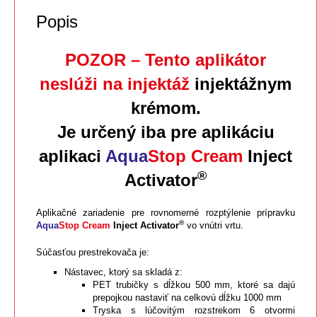
Popis
POZOR – Tento aplikátor
neslúži na injektáž
injektážnym
krémom.
Je určený iba pre aplikáciu
aplikaci
Aqua
Stop Cream
Inject
®
Activator
Aplikačné zariadenie pre rovnomerné rozptýlenie prípravku
®
Aqua
Stop Cream
Inject Activator
vo vnútri vrtu.
Súčasťou prestrekovača je:
Nástavec, ktorý sa skladá z:
PET trubičky s dĺžkou 500 mm, ktoré sa dajú
prepojkou nastaviť na celkovú dĺžku 1000 mm
Tryska s lúčovitým rozstrekom 6 otvormi