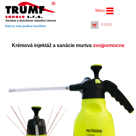
Menu
€
0,00
Krémová injektáž a sanácie muriva
svojpomocne
(Set) Injektážna pumpa
(16 litrov) s
manometrom a
kompresorom
€
121,00
+
PŘIDAT DO KOŠÍKU