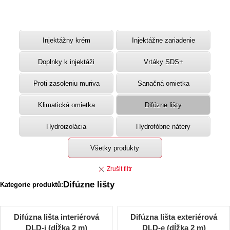
Injektážny krém
Injektážne zariadenie
Doplnky k injektáži
Vrtáky SDS+
Proti zasoleniu muriva
Sanačná omietka
Klimatická omietka
Difúzne lišty
Hydroizolácia
Hydrofóbne nátery
Všetky produkty
Difúzne lišty
Kategorie produktů:
Difúzna lišta interiérová
Difúzna lišta exteriérová
DLD-i (dĺžka 2 m)
DLD-e (dĺžka 2 m)