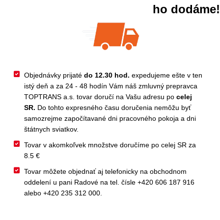
ho dodáme!
Objednávky prijaté
do 12.30 hod.
expedujeme ešte v ten
istý deň a za 24 - 48 hodín Vám náš zmluvný prepravca
TOPTRANS a.s. tovar doručí na Vašu adresu po
celej
SR.
Do tohto expresného času doručenia nemôžu byť
samozrejme započítavané dni pracovného pokoja a dni
štátnych sviatkov.
Tovar v akomkoľvek množstve doručíme po celej SR za
8.5 €
Tovar môžete objednať aj telefonicky na obchodnom
oddelení u pani Radové na tel. čísle +420 606 187 916
alebo +420 235 312 000.