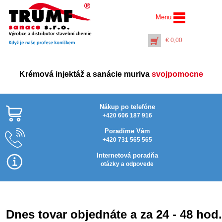
Menu
€
0,00
Krémová injektáž a sanácie muriva
svojpomocne
Nákup po telefóne
+420 606 187 916
Poradíme Vám
+420 731 565 565
Vrták Ø 14 mm dĺžka
1000 mm ……
Internetová poradňa
(pracovná dĺžka 920
otázky a odpovede
mm)
€
19,00
+
PŘIDAT DO KOŠÍKU
Dnes tovar objednáte a za 24 - 48 hod.