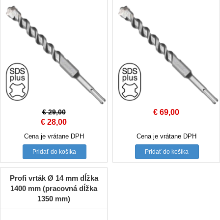
€
29,00
€
69,00
Original
Current
€
28,00
price
price
Cena je vrátane DPH
Cena je vrátane DPH
was:
is:
Pridať do košíka
Pridať do košíka
€ 29,00.
€ 28,00.
Profi vrták Ø 14 mm dĺžka
1400 mm (pracovná dĺžka
1350 mm)