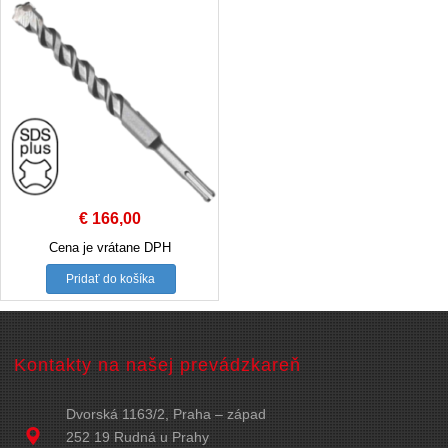
€
166,00
Cena je vrátane DPH
Pridať do košíka
Kontakty na našej prevádzkareň
Dvorská 1163/2, Praha – západ
252 19 Rudná u Prahy