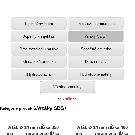
Injektážny krém
Injektážne zariadenie
Doplnky k injektáži
Vrtáky SDS+
Proti zasoleniu muriva
Sanačná omietka
Klimatická omietka
Difúzne lišty
Hydroizolácia
Hydrofóbne nátery
Všetky produkty
Vrtáky SDS+
Kategorie produktů:
Vrták Ø 14 mm dĺžka 350
Vrták Ø 14 mm dĺžka 460
mm …… (pracovná dĺžka
mm …… (pracovná dĺžka