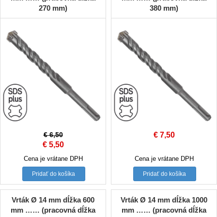
270 mm)
380 mm)
€
6,50
€
7,50
Original
Current
€
5,50
price
price
Cena je vrátane DPH
Cena je vrátane DPH
was:
is:
Pridať do košíka
Pridať do košíka
€ 6,50.
€ 5,50.
Vrták Ø 14 mm dĺžka 600
Vrták Ø 14 mm dĺžka 1000
mm …… (pracovná dĺžka
mm …… (pracovná dĺžka