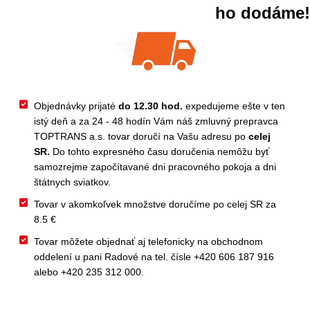
ho dodáme!
Objednávky prijaté
do 12.30 hod.
expedujeme ešte v ten
istý deň a za 24 - 48 hodín Vám náš zmluvný prepravca
TOPTRANS a.s. tovar doručí na Vašu adresu po
celej
SR.
Do tohto expresného času doručenia nemôžu byť
samozrejme započítavané dni pracovného pokoja a dni
štátnych sviatkov.
Tovar v akomkoľvek množstve doručíme po celej SR za
8.5 €
Tovar môžete objednať aj telefonicky na obchodnom
oddelení u pani Radové na tel. čísle +420 606 187 916
alebo +420 235 312 000.