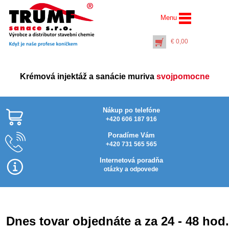
Menu
€
0,00
Krémová injektáž a sanácie muriva
svojpomocne
Nákup po telefóne
+420 606 187 916
Poradíme Vám
+420 731 565 565
AquaStop Cream® –
Najlacnejšie v SR
barel 60 litrov
Internetová poradňa
€
1208,00
otázky a odpovede
+
PŘIDAT DO KOŠÍKU
Dnes tovar objednáte a za 24 - 48 hod.