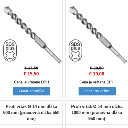
€
17,50
€
20,50
Original
Current
Original
Current
€
15,50
€
19,00
price
price
price
price
Cena je vrátane DPH
Cena je vrátane DPH
was:
is:
was:
is:
Pridať do košíka
Pridať do košíka
€ 17,50.
€ 15,50.
€ 20,50.
€ 19,00.
Profi vrták Ø 14 mm dĺžka
Profi vrták Ø 14 mm dĺžka
600 mm (pracovná dĺžka 550
1000 mm (pracovná dĺžka
mm)
950 mm)