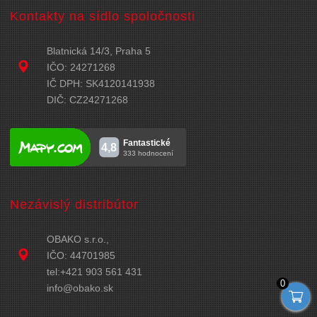
Kontakty na sídlo spoločnosti
Blatnická 14/3, Praha 5
IČO: 24271268
IČ DPH: SK4120141938
DIČ: CZ24271268
Nezávislý distribútor
OBAKO s.r.o.,
IČO: 44701985
tel:+421 903 561 431
0
info@obako.sk