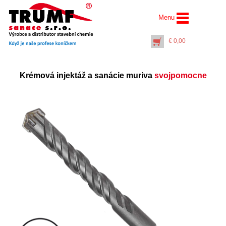
Menu
€
0,00
Krémová injektáž a sanácie muriva
svojpomocne
Profi vrták Ø 14 mm
dĺžka 1000 mm
(pracovná dĺžka 950
mm)
€
69,00
+
PŘIDAT DO KOŠÍKU