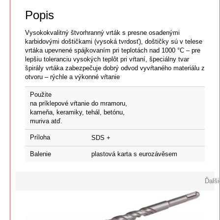
Popis
Vysokokvalitný štvorhranný vrták s presne osadenými
karbidovými doštičkami (vysoká tvrdosť), doštičky sú v telese
vrtáka upevnené spájkovaním pri teplotách nad 1000 °C – pre
lepšiu toleranciu vysokých teplôt pri vŕtaní, špeciálny tvar
špirály vrtáka zabezpečuje dobrý odvod vyvŕtaného materiálu z
otvoru – rýchle a výkonné vŕtanie
Použite
na príklepové vŕtanie do mramoru,
kameňa, keramiky, tehál, betónu,
muriva atď.
Príloha
SDS +
Balenie
plastová karta s eurozávěsem
Ďalši