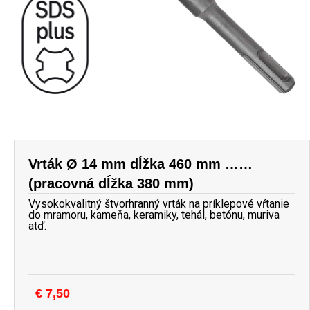
Vrták Ø 14 mm dĺžka 460 mm ……
(pracovná dĺžka 380 mm)
Vysokokvalitný štvorhranný vrták na príklepové vŕtanie
do mramoru, kameňa, keramiky, tehál, betónu, muriva
atď.
€
7,50