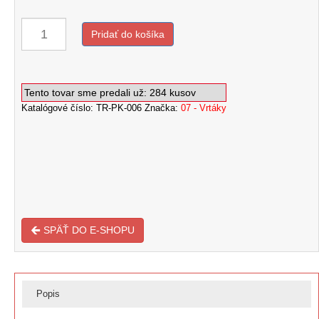
Pridať do košíka
množstvo
Vrták
Tento tovar sme predali už: 284 kusov
Ø
Katalógové číslo:
TR-PK-006
Značka:
07 - Vrtáky
14
mm
dĺžka
460
mm
……
(pracovná
dĺžka
380
mm)
SPÄŤ DO E-SHOPU
Popis