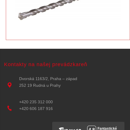
Kontakty na našej prevádzkareň
Dvorská 1163/2, Praha – západ
252 19 Rudná u Prahy
+420 235 312 000
+420 606 187 916