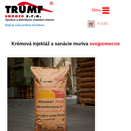
Menu
€
0,00
Krémová injektáž a sanácie muriva
svojpomocne
Vrták Ø 14 mm dĺžka
1000 mm ……
(pracovná dĺžka 920
mm)
€
19,00
+
PŘIDAT DO KOŠÍKU