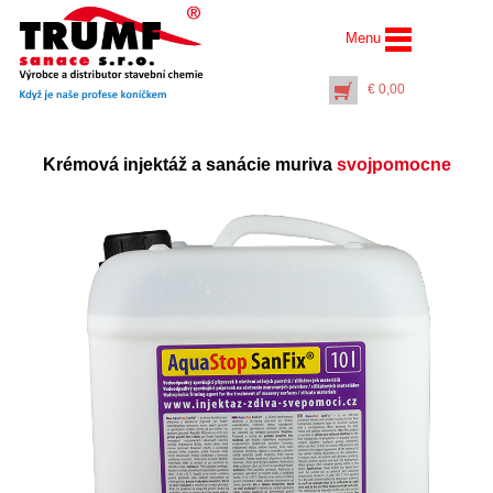
Menu
€
0,00
Krémová injektáž a sanácie muriva
svojpomocne
Pištoľ vytlačovacia na
kartuše 310 ml
€
4,40
+
PŘIDAT DO KOŠÍKU