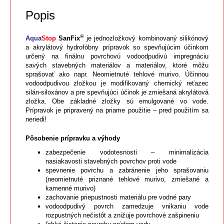
Popis
®
Aqua
Stop
SanFix
je jednozložkový kombinovaný silikónový
a akrylátový hydrofóbny prípravok so spevňujúcim účinkom
určený na finálnu povrchovú vodoodpudivú impregnáciu
savých stavebných materiálov a materiálov, ktoré môžu
sprašovať ako napr. Neomietnuté tehlové murivo. Účinnou
vodoodpudivou zložkou je modifikovaný chemický reťazec
silán-siloxánov a pre spevňujúci účinok je zmiešaná akrylátová
zložka. Obe základné zložky sú emulgované vo vode.
Prípravok je pripravený na priame použitie – pred použitím sa
neriedi!
Pôsobenie prípravku a výhody
zabezpečenie vodotesnosti – minimalizácia
nasiakavosti stavebných povrchov proti vode
spevnenie povrchu a zabránenie jeho sprašovaniu
(neomietnuté priznané tehlové murivo, zmiešané a
kamenné murivo)
zachovanie priepustnosti materiálu pre vodné pary
vodoodpudivý povrch zamedzuje vnikaniu vode
rozpustných nečistôt a znižuje povrchové zašpineniu