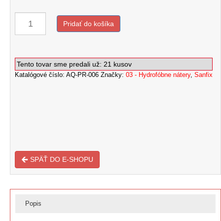
price
price
was:
is:
Pridať do košíka
€ 145,00.
€ 137,50.
množstvo
AquaStop
Tento tovar sme predali už: 21 kusov
SanFix®
Katalógové číslo:
AQ-PR-006
Značky:
03 - Hydrofóbne nátery
,
Sanfix
(10
l)
spevňujúci
hydrofóbny
náter
SPÄŤ DO E-SHOPU
Popis