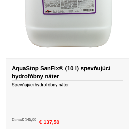
AquaStop SanFix® (10 l) spevňujúci
hydrofóbny náter
Spevňujúci hydrofóbny náter
Cena:
€
145,00
Original
Current
€
137,50