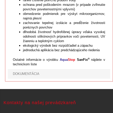
ľahké čistenie povrchu prúdom vody
ochrana pred poškodením mrazom (v prípade zvlhnutie
povrchov poveternostnými vplyvmi)
obmedzenie podmienok pre výskyt mikroorganizmov,
najmä plesní
zachovanie tepelnej izolácie a predĺženie životnosti
poréznych povrchov
dlhodobá životnosť hydrofóbnej úpravy vďaka vysokej
odolnosti silikónových prípravkov voči poveternosti, UV
žiareniu a teplotným cyklom
ekologický výrobok bez rozpúšťadiel a zápachu
jednoduchá aplikácia bez predchádzajúceho riedenia
®
Ostatné informácie o výrobku
Aqua
Stop
SanFix
nájdete v
technickom liste
DOKUMENTÁCIA
Kontakty na našej prevádzkareň