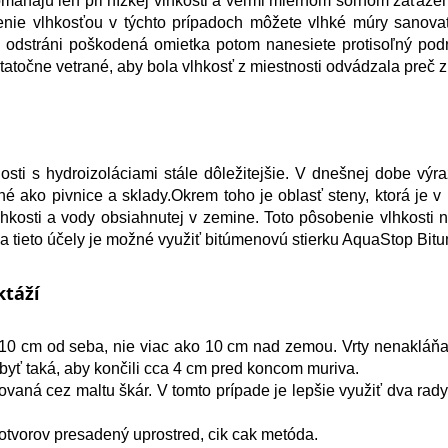
áhajú len pri nízkej vlhkosti a veľmi miernom soľnom zaťažen
enie vlhkosťou v týchto prípadoch môžete vlhké múry sanov
a odstráni poškodená omietka potom nanesiete protisoľný pod
atočne vetrané, aby bola vlhkosť z miestnosti odvádzala preč z 
osti s hydroizoláciami stále dôležitejšie. V dnešnej dobe výra
né ako pivnice a sklady.Okrem toho je oblasť steny, ktorá je v
lhkosti a vody obsiahnutej v zemine. Toto pôsobenie vlhkosti 
a tieto účely je možné využiť bitúmenovú stierku AquaStop Bi
ktáží
 10 cm od seba, nie viac ako 10 cm nad zemou. Vrty nenakláňaj
 byť taká, aby končili cca 4 cm pred koncom muriva.
vaná cez maltu škár. V tomto prípade je lepšie využiť dva rady
 otvorov presadený uprostred, cik cak metóda.