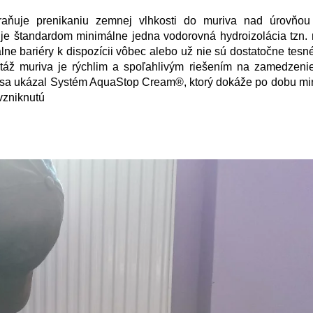
braňuje prenikaniu zemnej vlhkosti do muriva nad úrovňou
 je štandardom minimálne jedna vodorovná hydroizolácia tzn.
ne bariéry k dispozícii vôbec alebo už nie sú dostatočne tesné,
ektáž muriva je rýchlim a spoľahlivým riešením na zamedzeni
ém sa ukázal Systém AquaStop Cream®, ktorý dokáže po dobu m
vzniknutú