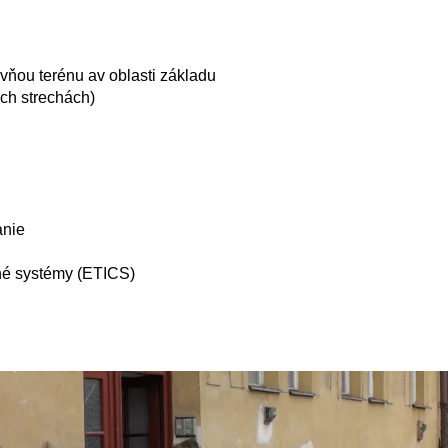
ňou terénu av oblasti základu
ch strechách)
anie
né systémy (ETICS)