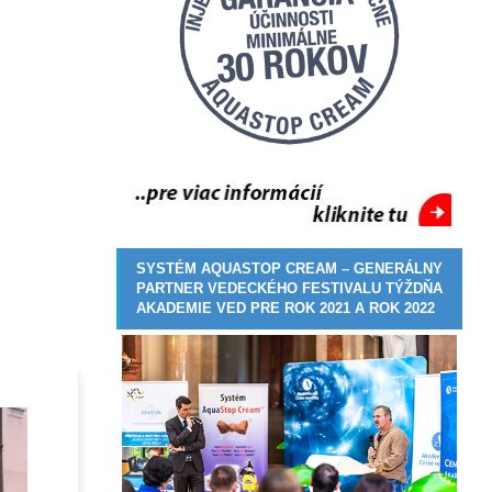
SYSTÉM AQUASTOP CREAM – GENERÁLNY
PARTNER VEDECKÉHO FESTIVALU TÝŽDŇA
AKADEMIE VED PRE ROK 2021 A ROK 2022