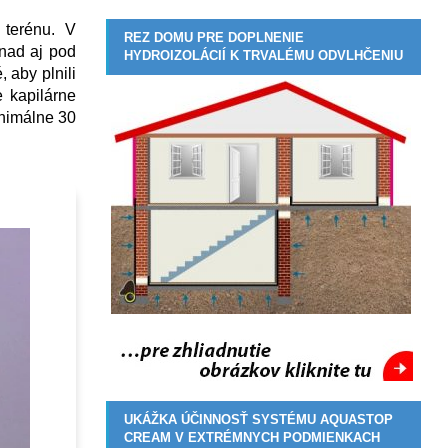
 terénu. V
REZ DOMU PRE DOPLNENIE
 nad aj pod
HYDROIZOLÁCIÍ K TRVALÉMU ODVLHČENIU
 aby plnili
e kapilárne
inimálne 30
UKÁŽKA ÚČINNOSŤ SYSTÉMU AQUASTOP
CREAM V EXTRÉMNYCH PODMIENKACH