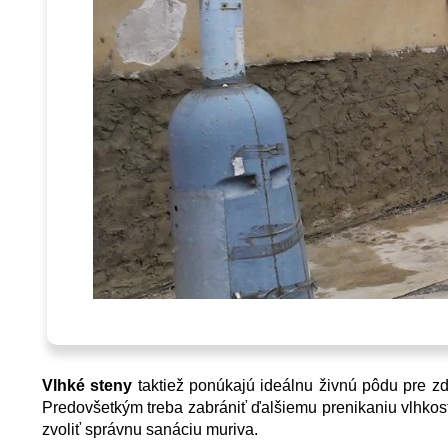
Vlhké steny
taktiež ponúkajú ideálnu živnú pôdu pre zd
Predovšetkým treba zabrániť ďalšiemu prenikaniu vlhkosti
zvoliť správnu sanáciu muriva.