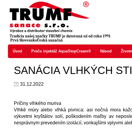
Tradícia našej značky TRUMF je datovaná už od roku 1991
Prvá SlovenskoČeská sanačná
Úvod
Prečo injektáž AquaStopCream®
Návod
Život
SANÁCIA VLHKÝCH ST
31.12.2022
Príčiny vlhkého muriva
Vlhké múry alebo vlhká pivnica: asi nočná mora každé
výkvetmi kryštálov solí, poškodením maľby av neposl
nesprávnym prevedením izolácií, vonkajšími vplyvmi ale