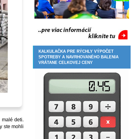
KALKULAČKA PRE RÝCHLY VÝPOČET
SPOTREBY A NAVRHOVANÉHO BALENIA
VRÁTANE CELKOVEJ CENY
 malé deti.
y ste mohli