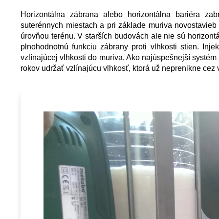
Horizontálna zábrana alebo horizontálna bariéra za
suterénnych miestach a pri základe muriva novostavieb
úrovňou terénu. V starších budovách ale nie sú horizontál
plnohodnotnú funkciu zábrany proti vlhkosti stien. Inj
vzlínajúcej vlhkosti do muriva. Ako najúspešnejší syst
rokov udržať vzlínajúcu vlhkosť, ktorá už neprenikne cez 