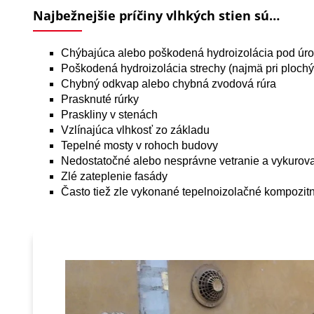
Najbežnejšie príčiny vlhkých stien sú…
Chýbajúca alebo poškodená hydroizolácia pod úrov
Poškodená hydroizolácia strechy (najmä pri plochý
Chybný odkvap alebo chybná zvodová rúra
Prasknuté rúrky
Praskliny v stenách
Vzlínajúca vlhkosť zo základu
Tepelné mosty v rohoch budovy
Nedostatočné alebo nesprávne vetranie a vykurov
Zlé zateplenie fasády
Často tiež zle vykonané tepelnoizolačné kompozit