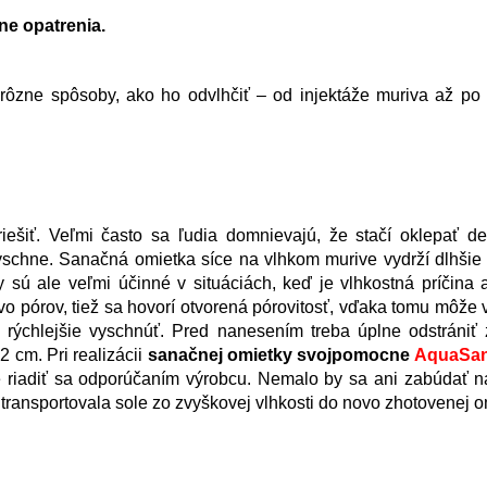
ne opatrenia.
ú rôzne spôsoby, ako ho odvlhčiť – od injektáže muriva až p
šiť. Veľmi často sa ľudia domnievajú, že stačí oklepať d
yschne. Sanačná omietka síce na vlhkom murive vydrží dlhšie
y sú ale veľmi účinné v situáciách, keď je vlhkostná príčina 
o pórov, tiež sa hovorí otvorená pórovitosť, vďaka tomu môže
 rýchlejšie vyschnúť. Pred nanesením treba úplne odstrániť 
 cm. Pri realizácii
sanačnej omietky svojpomocne
AquaSan
ré riadiť sa odporúčaním výrobcu. Nemalo by sa ani zabúdať n
y transportovala sole zo zvyškovej vlhkosti do novo zhotovenej o