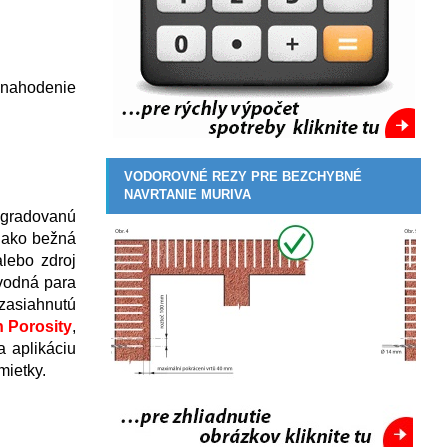
o nahodenie
VODOROVNÉ REZY PRE BEZCHYBNÉ
NAVRTANIE MURIVA
egradovanú
 ako bežná
alebo zdroj
 vodná para
zasiahnutú
 Porosity
,
a aplikáciu
mietky.