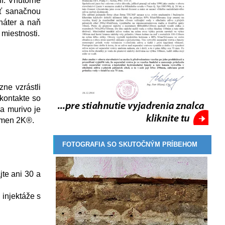
í. Vnútorné
ať sanačnou
náter a naň
miestnosti.
zne vzrástli
 kontakte so
na murivo je
tumen 2K®.
FOTOGRAFIA SO SKUTOČNÝM PRÍBEHOM
te ani 30 a
 injektáže s