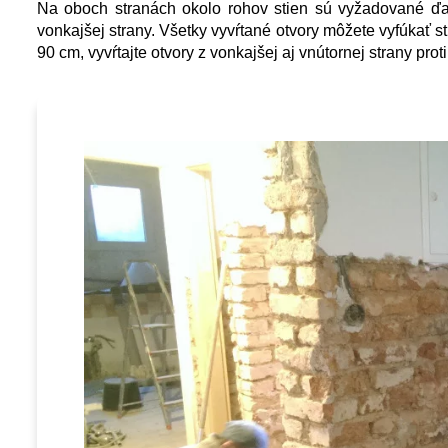
Na oboch stranách okolo rohov stien sú vyžadované ďalš
vonkajšej strany. Všetky vyvŕtané otvory môžete vyfúkať 
90 cm, vyvŕtajte otvory z vonkajšej aj vnútornej strany prot