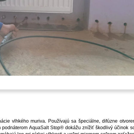
ácie vlhkého muriva. Používajú sa špeciálne, difúzne otvor
ým podnáterom AquaSalt Stop® dokážu znížiť škodlivý účinok so