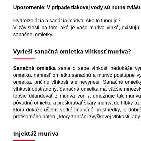
Upozornenie: V prípade tlakovej vody sú nutné zvlášt
Hydroizolácia a sanácia muriva: Ako to funguje?
V závislosti na tom, aké je vaše murivo vlhké, existuj
sanačnej omietky.
Vyrieši sanačná omietka vlhkosť muriva?
Sanačná omietka
sama o sebe vlhkosť nedokáže vyrie
omietku, naniesť omietku sanačnú a murivo postupne v
omietka, príčinu vlhkosti ale nevyrieši. Sanačné omietk
vlhkosti odstránený. Sanačná omietka má väčšie množstv
lepšie difundovať z muriva von a umožňuje tak murivu
pôvodnú omietku a preškriabať škáry muriva do hĺbky až 2
ktorá dokáže ušetriť veľké finančné prostriedky, je dob
protisoľného náteru, ktorý zabráni zvyškovej vlhkosti, ab
Injektáž muriva