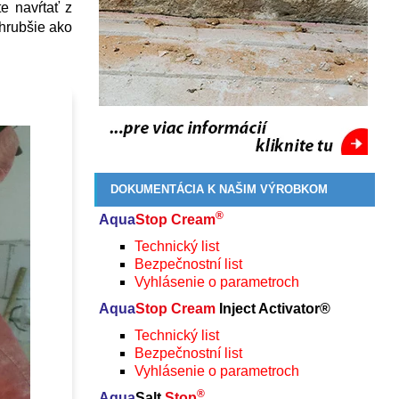
e navŕtať z
 hrubšie ako
DOKUMENTÁCIA K NAŠIM VÝROBKOM
®
Aqua
Stop Cream
Technický list
Bezpečnostní list
Vyhlásenie o parametroch
Aqua
Stop Cream
Inject Activator®
Technický list
Bezpečnostní list
Vyhlásenie o parametroch
®
Aqua
Salt
Stop