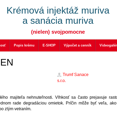
Krémová injektáž muriva
a sanácia muriva
(nielen) svojpomocne
nosť
Popis krému
E-SHOP
Výpočet a cenník
Videogalér
IEN
Trumf Sanace
s.r.o.
ho majiteľa nehnuteľnosti. Vlhkosť sa často prejavuje rast
ednom rade degradáciou omietok. Príčin môže byť veľa, ako
bo zlým vetraním.