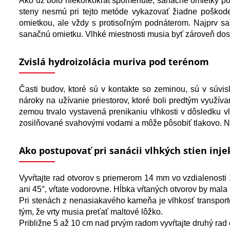
Ako už bolo niekoľkokrát spomenuté, sanačné omietky pom
steny nesmú pri tejto metóde vykazovať žiadne poškod
omietkou, ale vždy s protisoľným podnáterom. Najprv s
sanačnú omietku. Vlhké miestnosti musia byť zároveň dost
Zvislá hydroizolácia muriva pod terénom
Časti budov, ktoré sú v kontakte so zeminou, sú v súvisl
nároky na užívanie priestorov, ktoré boli predtým využíva
zemou trvalo vystavená prenikaniu vlhkosti v dôsledku v
zosilňované svahovými vodami a môže pôsobiť tlakovo. N
Ako postupovať pri sanácii vlhkých stien inje
Vyvŕtajte rad otvorov s priemerom 14 mm vo vzdialenosti
ani 45°, vŕtate vodorovne. Hĺbka vŕtaných otvorov by mala
Pri stenách z nenasiakavého kameňa je vlhkosť transporto
tým, že vrty musia preťať maltové lôžko.
Približne 5 až 10 cm nad prvým radom vyvŕtajte druhý rad