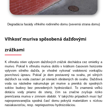
Degradácia fasády vlhkého rodinného domu (severná strana domu)
Vlhkosť muriva spôsobená dažďovými
zrážkami
K vlhnutiu stien vplyvom dažďových zrážok dochádza cez omietky a
murivo. Pokiaľ k vlhnutiu muriva došlo v krátkom časovom horizonte
vplyvom silného dažďa, je vhodné vykonať vodotesnú vonkajšiu
povrchovú úpravu. Pokiaľ je dom postavený na svahu, pri silných
dažďoch sa voda zastaví pri stenách obrátených do svahu. Dažďová
voda sa následne nakumuluje pri murive a preniká do spodných
soklov budovy bez prevedených hydroizolácií. To znamená veľkú
dotáciu vody priamo do steny, čím sa značne zvyšuje riziko
premŕzania muriva v zimnom období. V takýchto prípadoch musí byť
najexponovanejšia spodná časť domu pokrytá materiálom s nízkou
nasiakavosťou, resp. nepriepustnou hydroizoláciou.