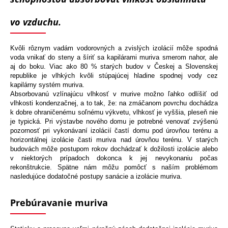
vo vzduchu.
Kvôli rôznym vadám vodorovných a zvislých izolácií môže spodná
voda vnikať do steny a šíriť sa kapilárami muriva smerom nahor, ale
aj do boku. Viac ako 80 % starých budov v Českej a Slovenskej
republike je vlhkých kvôli stúpajúcej hladine spodnej vody cez
kapilárny systém muriva.
Absorbovanú vzlínajúcu vlhkosť v murive možno ľahko odlíšiť od
vlhkosti kondenzačnej, a to tak, že: na zmáčanom povrchu dochádza
k dobre ohraničenému soľnému výkvetu, vlhkosť je vyššia, pleseň nie
je typická. Pri výstavbe nového domu je potrebné venovať zvýšenú
pozornosť pri vykonávaní izolácií častí domu pod úrovňou terénu a
horizontálnej izolácie časti muriva nad úrovňou terénu. V starých
budovách môže postupom rokov dochádzať k dožilosti izolácie alebo
v niektorých prípadoch dokonca k jej nevykonaniu počas
rekonštrukcie. Spätne nám môžu pomôcť s naším problémom
nasledujúce dodatočné postupy sanácie a izolácie muriva.
Prebúravanie muriva