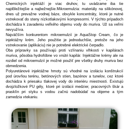
Chemických injektáží je viac druhov, tu uvádzame iba tie
najdôležitejšie a najbežnejšie.Mikroemulzia: materiály na silikónovej,
dnes už prevažne vodnej báze, obvykle koncentráty, ktoré je nutné
vstrekovať do steny nízkotlakovými kompresormi. V týchto prípadoch
dochádza k zavadeniu veľkého objemu vody do muriva. Už sa veľmi
nevyužíva.
Najväčším konkurentom mikroemulzií je AquaStop Cream, čo je
injektážny krém. Jeho použitie je jednoduchšie, pretože na jeho
vstrekovanie (aplikáciu) nie je potrebné elektrické čerpadlo.
Oba prípravky sa používajú proti vzlínaniu vlhkosti v kapilárach
muriva, pôsobia hydrofóbne vo vnútri kapilár. Injektážne krémy ale na
rozdiel od mikroemulzií je možné použiť pre všetky druhy muriva bez
obmedzenia.
Polyuretánové injektážne hmoty sú vhodné na izoláciu konštrukcií
pod úrovňou terénu, betónových stien, bazénov a tunelov, cez ktoré
dochádza k priesaku tlakovej vody do interiéru miestnosti. Existujú
dvojzložkové PU gély, ktoré pri izolácii medzier, pracovných škár a
prasklín pri styku s vodou začnú nadobúdať na objeme a tým
zamedzia vtekaniu.