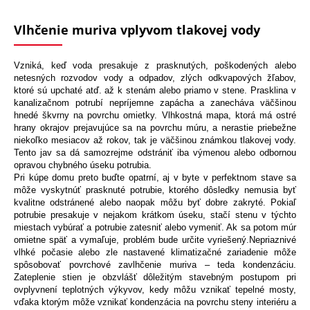
Vlhčenie muriva vplyvom tlakovej vody
Vzniká, keď voda presakuje z prasknutých, poškodených alebo
netesných rozvodov vody a odpadov, zlých odkvapových žľabov,
ktoré sú upchaté atď. až k stenám alebo priamo v stene. Prasklina v
kanalizačnom potrubí nepríjemne zapácha a zanecháva väčšinou
hnedé škvrny na povrchu omietky. Vlhkostná mapa, ktorá má ostré
hrany okrajov prejavujúce sa na povrchu múru, a nerastie priebežne
niekoľko mesiacov až rokov, tak je väčšinou známkou tlakovej vody.
Tento jav sa dá samozrejme odstrániť iba výmenou alebo odbornou
opravou chybného úseku potrubia.
Pri kúpe domu preto buďte opatrní, aj v byte v perfektnom stave sa
môže vyskytnúť prasknuté potrubie, ktorého dôsledky nemusia byť
kvalitne odstránené alebo naopak môžu byť dobre zakryté. Pokiaľ
potrubie presakuje v nejakom krátkom úseku, stačí stenu v týchto
miestach vybúrať a potrubie zatesniť alebo vymeniť. Ak sa potom múr
omietne späť a vymaľuje, problém bude určite vyriešený.Nepriaznivé
vlhké počasie alebo zle nastavené klimatizačné zariadenie môže
spôsobovať povrchové zavlhčenie muriva – teda kondenzáciu.
Zateplenie stien je obzvlášť dôležitým stavebným postupom pri
ovplyvnení teplotných výkyvov, kedy môžu vznikať tepelné mosty,
vďaka ktorým môže vznikať kondenzácia na povrchu steny interiéru a