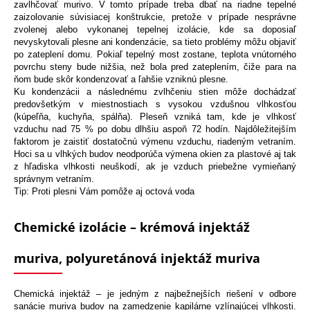
zavlhčovať murivo. V tomto prípade treba dbať na riadne tepelné
zaizolovanie súvisiacej konštrukcie, pretože v prípade nesprávne
zvolenej alebo vykonanej tepelnej izolácie, kde sa doposiaľ
nevyskytovali plesne ani kondenzácie, sa tieto problémy môžu objaviť
po zateplení domu. Pokiaľ tepelný most zostane, teplota vnútorného
povrchu steny bude nižšia, než bola pred zateplením, čiže para na
ňom bude skôr kondenzovať a ľahšie vzniknú plesne.
Ku kondenzácii a následnému zvlhčeniu stien môže dochádzať
predovšetkým v miestnostiach s vysokou vzdušnou vlhkosťou
(kúpeľňa, kuchyňa, spálňa). Pleseň vzniká tam, kde je vlhkosť
vzduchu nad 75 % po dobu dlhšiu aspoň 72 hodín. Najdôležitejším
faktorom je zaistiť dostatočnú výmenu vzduchu, riadeným vetraním.
Hoci sa u vlhkých budov neodporúča výmena okien za plastové aj tak
z hľadiska vlhkosti neuškodí, ak je vzduch priebežne vymieňaný
správnym vetraním.
Tip: Proti plesni Vám pomôže aj octová voda
Chemické izolácie – krémová injektáž
muriva, polyuretánová injektáž muriva
Chemická injektáž – je jedným z najbežnejších riešení v odbore
sanácie muriva budov na zamedzenie kapilárne vzlínajúcej vlhkosti.