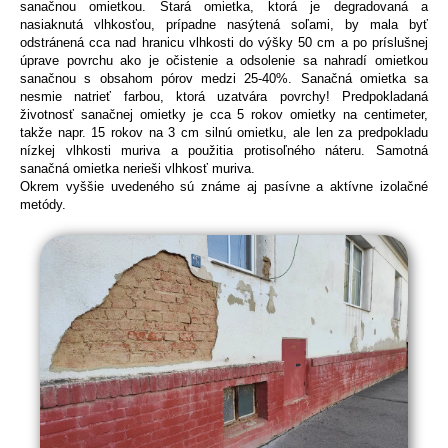
sanačnou omietkou. Stará omietka, ktorá je degradovaná a
nasiaknutá vlhkosťou, prípadne nasýtená soľami, by mala byť
odstránená cca nad hranicu vlhkosti do výšky 50 cm a po príslušnej
úprave povrchu ako je očistenie a odsolenie sa nahradí omietkou
sanačnou s obsahom pórov medzi 25-40%. Sanačná omietka sa
nesmie natrieť farbou, ktorá uzatvára povrchy! Predpokladaná
životnosť sanačnej omietky je cca 5 rokov omietky na centimeter,
takže napr. 15 rokov na 3 cm silnú omietku, ale len za predpokladu
nízkej vlhkosti muriva a použitia protisoľného náteru. Samotná
sanačná omietka nerieši vlhkosť muriva.
Okrem vyššie uvedeného sú známe aj pasívne a aktívne izolačné
metódy.