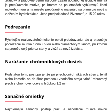
Staticky a pracovne veľmi náročný zásah dodatočnej izolácie muriva
je prebúravanie muriva, pri ktorom sa po etapách vybúravajú časti
mokrého múru a na miesto prebúraného materiálu sa primurujú nové s
vložením hydroizolácie. Jeho predpokladaná životnosť je 15-20 rokov.
Podrezanie
Rýchlejšie realizovateľné riešenie oproti prebúravaniu, ale aj pracné je
podrezanie muriva ručnou pílou alebo diamantovým lanom, pri ktorom
sa prereže celý prierez steny a vloží sa nová izolácia.
Narážanie chrómniklových dosiek
Podstatou tohto postupu je, že pri priechodných škárach stien z tehál
alebo kameňa sa do škár pomocou vhodného stroja vtlačí rebrovaný
plech z chrómovej ocele s hrúbkou 1,2 mm.
Sanačné omietky
Najmiernejší sanačný postup prác je nahodenie muriva novou