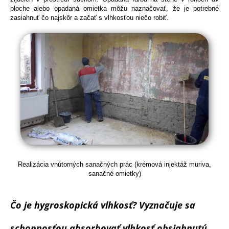
ploche alebo opadaná omietka môžu naznačovať, že je potrebné
zasiahnuť čo najskôr a začať s vlhkosťou niečo robiť.
Realizácia vnútorných sanačných prác (krémová injektáž muriva,
sanačné omietky)
Čo je hygroskopická vlhkosť? Vyznačuje sa
schopnosťou absorbovať vlhkosť obsiahnutú