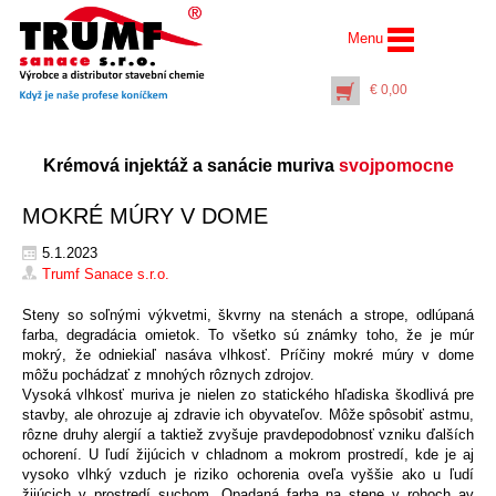
Menu
€
0,00
Krémová injektáž a sanácie muriva
svojpomocne
MOKRÉ MÚRY V DOME
5.1.2023
Trumf Sanace s.r.o.
Steny so soľnými výkvetmi, škvrny na stenách a strope, odlúpaná
AquaStop Cream® –
Najlacnejšie v SR
Na
farba, degradácia omietok. To všetko sú známky toho, že je múr
vedro 5 litrov
mokrý, že odniekiaľ nasáva vlhkosť. Príčiny mokré múry v dome
€
117,00
môžu pochádzať z mnohých rôznych zdrojov.
+
PŘIDAT DO KOŠÍKU
Vysoká vlhkosť muriva je nielen zo statického hľadiska škodlivá pre
stavby, ale ohrozuje aj zdravie ich obyvateľov. Môže spôsobiť astmu,
rôzne druhy alergií a taktiež zvyšuje pravdepodobnosť vzniku ďalších
ochorení. U ľudí žijúcich v chladnom a mokrom prostredí, kde je aj
vysoko vlhký vzduch je riziko ochorenia oveľa vyššie ako u ľudí
žijúcich v prostredí suchom. Opadaná farba na stene v rohoch av