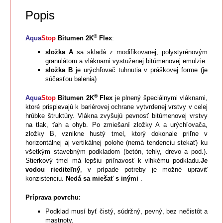
Popis
®
Aqua
Stop
Bitumen 2K
Flex
:
složka A
sa skladá z modifikovanej, polystyrénovým
granulátom a vláknami vystuženej bitúmenovej emulzie
složka B
je urýchľovač tuhnutia v práškovej forme (je
súčasťou balenia)
®
Aqua
Stop
Bitumen 2K
Flex
je plnený špeciálnymi vláknami,
ktoré prispievajú k bariérovej ochrane vytvrdenej vrstvy v celej
hrúbke štruktúry. Vlákna zvyšujú pevnosť bitúmenovej vrstvy
na tlak, ťah a ohyb. Po zmiešaní zložky A a urýchľovača,
zložky B, vznikne hustý tmel, ktorý dokonale priľne v
horizontálnej aj vertikálnej polohe (nemá tendenciu stekať) ku
všetkým stavebným podkladom (betón, tehly, drevo a pod.).
Stierkový tmel má lepšiu priľnavosť k vlhkému podkladu.
Je
vodou riediteľný
, v prípade potreby je možné upraviť
konzistenciu.
Nedá sa miešať s inými
.
Príprava povrchu:
Podklad musí byť čistý, súdržný, pevný, bez nečistôt a
mastnoty.