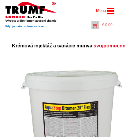
Menu
€
0,00
Krémová injektáž a sanácie muriva
svojpomocne
Injektážna pumpa (16
litrov) s ručným
tlakovaním a
manometrom pre
vedrová balenia
€
88,00
+
PŘIDAT DO KOŠÍKU