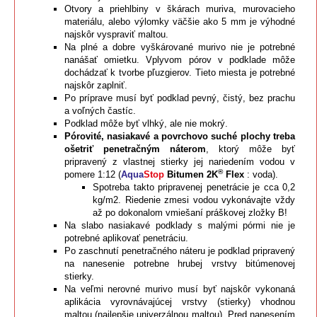
Otvory a priehlbiny v škárach muriva, murovacieho
materiálu, alebo výlomky väčšie ako 5 mm je výhodné
najskôr vyspraviť maltou.
Na plné a dobre vyškárované murivo nie je potrebné
nanášať omietku. Vplyvom pórov v podklade môže
dochádzať k tvorbe pľuzgierov. Tieto miesta je potrebné
najskôr zaplniť.
Po príprave musí byť podklad pevný, čistý, bez prachu
a voľných častíc.
Podklad môže byť vlhký, ale nie mokrý.
Pórovité, nasiakavé a povrchovo suché plochy treba
ošetriť penetračným náterom
, ktorý môže byť
pripravený z vlastnej stierky jej nariedením vodou v
®
pomere 1:12 (
Aqua
Stop
Bitumen 2K
Flex
: voda).
Spotreba takto pripravenej penetrácie je cca 0,2
kg/m2. Riedenie zmesi vodou vykonávajte vždy
až po dokonalom vmiešaní práškovej zložky B!
Na slabo nasiakavé podklady s malými pórmi nie je
potrebné aplikovať penetráciu.
Po zaschnutí penetračného náteru je podklad pripravený
na nanesenie potrebne hrubej vrstvy bitúmenovej
stierky.
Na veľmi nerovné murivo musí byť najskôr vykonaná
aplikácia vyrovnávajúcej vrstvy (stierky) vhodnou
maltou (najlepšie univerzálnou maltou). Pred nanesením