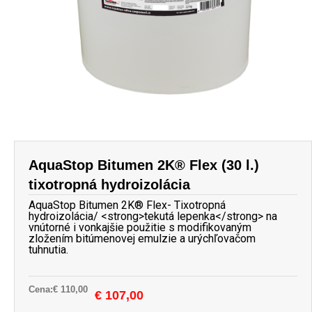
AquaStop Bitumen 2K® Flex (30 l.)
tixotropná hydroizolácia
AquaStop Bitumen 2K® Flex- Tixotropná
hydroizolácia/ <strong>tekutá lepenka</strong> na
vnútorné i vonkajšie použitie s modifikovaným
zložením bitúmenovej emulzie a urýchľovačom
tuhnutia.
Cena:
€
110,00
Original
Current
€
107,00