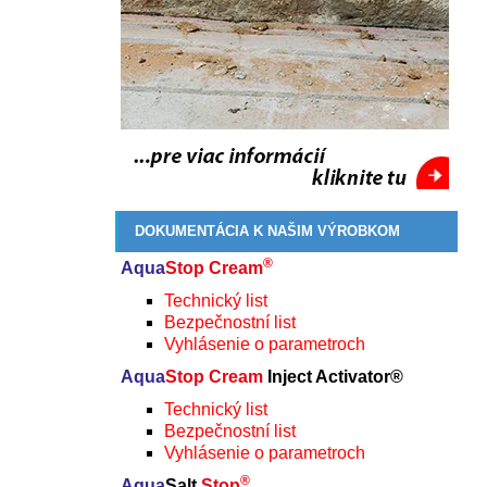
DOKUMENTÁCIA K NAŠIM VÝROBKOM
®
Aqua
Stop Cream
Technický list
Bezpečnostní list
Vyhlásenie o parametroch
Aqua
Stop Cream
Inject Activator®
Technický list
Bezpečnostní list
Vyhlásenie o parametroch
®
Aqua
Salt
Stop