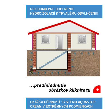
REZ DOMU PRE DOPLNENIE
HYDROIZOLÁCIÍ K TRVALÉMU ODVLHČENIU
UKÁŽKA ÚČINNOSŤ SYSTÉMU AQUASTOP
CREAM V EXTRÉMNYCH PODMIENKACH