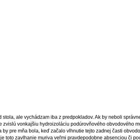
stola, ale vychádzam iba z predpokladov. Ak by neboli správne,
te zvislú vonkajšiu hydroizoláciu podúrovňového obvodového mu
 by pre mňa bola, keď začalo vlhnutie tejto zadnej časti obvod
, je toto zavlhanie muriva veľmi pravdepodobne absenciou či p