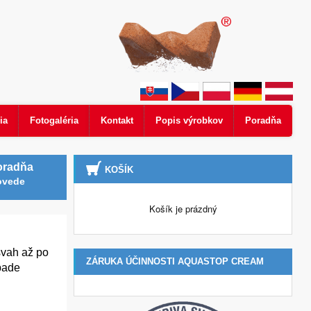
ia
Fotogaléria
Kontakt
Popis výrobkov
Poradňa
oradňa
KOŠÍK
ovede
Košík je prázdný
svah až po
ZÁRUKA ÚČINNOSTI AQUASTOP CREAM
ipade