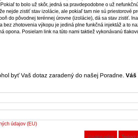
 Pokiaľ to bolo už skôr, jedná sa pravdepodobne o už nefunkč
že nejde zistiť stav izolácie, ale pokiaľ tam nie sú priestorové 
ň do pôvodnej terénnej úrovne (izolácie), dá sa stav zistiť. In
 bez zhotovenia výkopu je jediná plne funkčná injektáž a to n
čná opona. Posielam link na túto nami taktiež vykonávanú tlako
ohol byť Vaš dotaz zaradený do našej Poradne.
Váš 
ných údajov (EU)
Vizuálny editor
Textový 