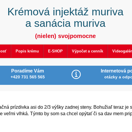
Krémová injektáž muriva
a sanácia muriva
(nielen) svojpomocne
nosť
Popis krému
E-SHOP
Výpočet a cenník
Videogalér
Poradíme Vám
Internetová p
+420 731 565 565
otázky a odp
čná prízdivka asi do 2/3 výšky zadnej steny. Bohužiaľ teraz je 
 je veľmi vlhká. Týmto by som sa chcel opýtať či sa dav mem pr