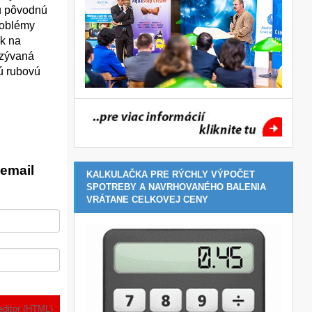
nú pôvodnú
problémy
ak na
azývaná
vú rubovú
email
KALKULAČKA PRE RÝCHLY VÝPOČET
SPOTREBY A NAVRHOVANÉHO BALENIA
VRÁTANE CELKOVEJ CENY
editor (HTML)