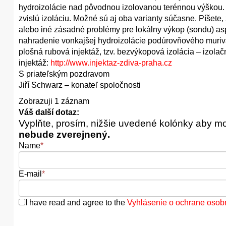
hydroizolácie nad pôvodnou izolovanou terénnou výškou.
zvislú izoláciu. Možné sú aj oba varianty súčasne. Píšete, 
alebo iné zásadné problémy pre lokálny výkop (sondu) aspo
nahradenie vonkajšej hydroizolácie podúrovňového muriva
plošná rubová injektáž, tzv. bezvýkopová izolácia – izola
injektáž:
http://www.injektaz-zdiva-praha.cz
S priateľským pozdravom
Jiří Schwarz – konateľ spoločnosti
Zobrazuji 1 záznam
Váš další dotaz:
Vyplňte, prosím, nižšie uvedené kolónky aby m
nebude zverejnený.
Name
*
E-mail
*
I have read and agree to the
Vyhlásenie o ochrane osob