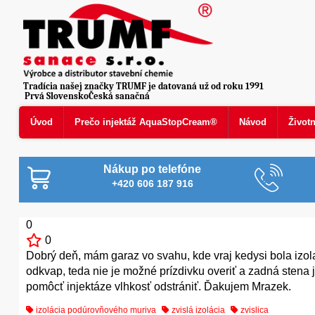
Tradícia našej značky TRUMF je datovaná už od roku 1991
Prvá SlovenskoČeská sanačná
Úvod
Prečo injektáž AquaStopCream®
Návod
Život
Nákup po telefóne
+420 606 187 916
0
0
Dobrý deň, mám garaz vo svahu, kde vraj kedysi bola izola
odkvap, teda nie je možné prízdivku overiť a zadná stena
pomôcť injektáze vlhkosť odstrániť. Ďakujem Mrazek.
izolácia podúrovňového muriva
zvislá izolácia
zvislica