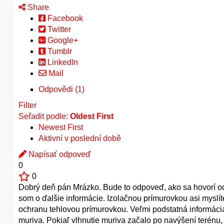
Share
Facebook
Twitter
Google+
Tumblr
LinkedIn
Mail
Odpovědi (1)
Filter
Seřadit podle:
Oldest First
Newest First
Aktivní v poslední době
Napísať odpoveď
0
0
Dobrý deň pán Mrázko. Bude to odpoveď, ako sa hovorí od 
som o ďalšie informácie. Izolačnou prímurovkou asi myslí
ochranu tehlovou prímurovkou. Veľmi podstatná informácia
muriva. Pokiaľ vlhnutie muriva začalo po navýšení terénu