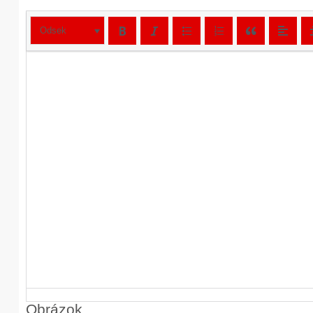
Odsek
Obrázok