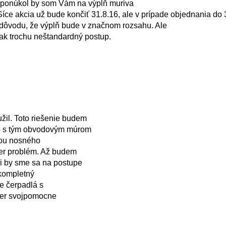
li, ponúkol by som Vám na výplň muriva
Síce akcia už bude končiť 31.8.16, ale v prípade objednania do
 dôvodu, že výplň bude v značnom rozsahu. Ale
 tak trochu neštandardný postup.
žil. Toto riešenie budem
 to s tým obvodovým múrom
sťou nosného
ier problém. Až budem
li by sme sa na postupe
 kompletný
te čerpadlá s
ier svojpomocne