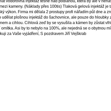
ělat vodorovná injektáž těsně nad podlahou, která by ale v ne
mezi kameny. (Náklady přes 100tis) Tlaková gelová injektáž je 
ký výkon. Firma mi dělala 2 prostupy profi nářadím půl dne a zni
lo udělat plošnou injektáž do šachovnice, ale pouze do hloubky z
nem a cihlou. Cihlová zeď by se vysušila a kámen by zůstat vlh
mítka. Asi by to nebylo na 100%, ale nejedná se o obytnou mís
kuji za Vaše vyjádření, S pozdravem Jiří Vejškrab