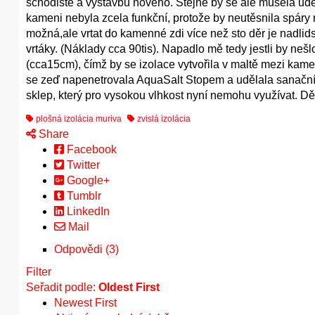
schodiště a výstavbu nového. Stejně by se ale musela ud
kameni nebyla zcela funkční, protože by neutěsnila spáry 
možná,ale vrtat do kamenné zdi více než sto děr je nadlids
vrtáky. (Náklady cca 90tis). Napadlo mě tedy jestli by neš
(cca15cm), čímž by se izolace vytvořila v maltě mezi kame
se zeď napenetrovala AquaSalt Stopem a udělala sanační o
sklep, který pro vysokou vlhkost nyní nemohu využívat. Dě
plošná izolácia muriva
zvislá izolácia
Share
Facebook
Twitter
Google+
Tumblr
LinkedIn
Mail
Odpovědi (3)
Filter
Seřadit podle:
Oldest First
Newest First