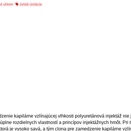
od uhlom
zvislá izolácia
nie kapilárne vzlínajúcej vlhkosti polyuretánová injektáž nie 
u úplne rozdielnych vlastností a princípov injektážnych hmôt. Pri
, ktorá je vysoko savá, a tým clona pre zamedzenie kapilárne vzlí