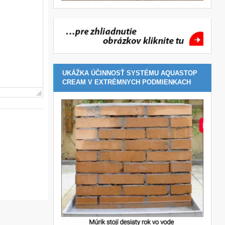
UKÁŽKA ÚČINNOSŤ SYSTÉMU AQUASTOP
CREAM V EXTRÉMNYCH PODMIENKACH