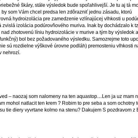
riebežné škáry, stále výsledok bude spoľahlivejší. Je tu aj tá m
te by som Vám chcel predsa len zdôrazniť jednu zásadu, ktorú
rovná hydroizolácia pre zamedzenie vzlínajúcej vlhkosti u pod
vá zvislá izolácia podúrovňového muriva. Inak by dochádzalo k tz
 nad zhotovenú líniu hydroizolácie v murive a tým by výsledok 
i funkčný) bol bez požadovaného výsledku. Samozrejme toto up
 nie sú rozdielne výškové úrovne podláh) premosteniu vlhkosti 
v nehrozí.
ed – naozaj som nalomeny na ten aquastop…Len ja uz mam na
am mohol natlacit ten krem ? Robim to pre seba a som ochotny to
su tie diery vyvrtane kolmo na stenu? Dakujem S pozdravom z B