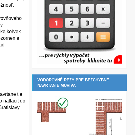
ožnosť,
úrovňového
v.
akejkoľvek
ozornenie
nad
VODOROVNÉ REZY PRE BEZCHYBNÉ
NAVRTANIE MURIVA
vrtane tie
 natlacit do
ratislavy