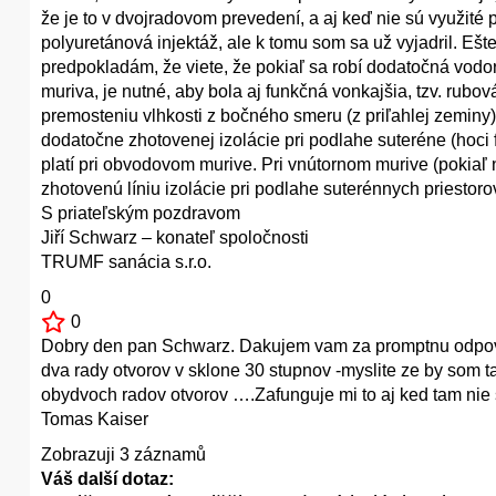
že je to v dvojradovom prevedení, a aj keď nie sú využité p
polyuretánová injektáž, ale k tomu som sa už vyjadril. Eš
predpokladám, že viete, že pokiaľ sa robí dodatočná vodo
muriva, je nutné, aby bola aj funkčná vonkajšia, tzv. rubo
premosteniu vlhkosti z bočného smeru (z priľahlej zeminy)
dodatočne zhotovenej izolácie pri podlahe suteréne (hoc
platí pri obvodovom murive. Pri vnútornom murive (pokiaľ
zhotovenú líniu izolácie pri podlahe suterénnych priestoro
S priateľským pozdravom
Jiří Schwarz – konateľ spoločnosti
TRUMF sanácia s.r.o.
0
0
Dobry den pan Schwarz. Dakujem vam za promptnu odpov
dva rady otvorov v sklone 30 stupnov -myslite ze by som t
obydvoch radov otvorov ….Zafunguje mi to aj ked tam nie 
Tomas Kaiser
Zobrazuji 3 záznamů
Váš další dotaz: