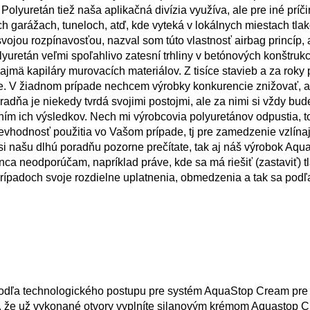
Polyuretán tiež naša aplikačná divízia využíva, ale pre iné príč
h garážach, tuneloch, atď, kde vyteká v lokálnych miestach tla
ojou rozpínavosťou, nazval som túto vlastnosť airbag princíp, 
lyuretán veľmi spoľahlivo zatesní trhliny v betónových konštrukc
mä kapiláry murovacích materiálov. Z tisíce stavieb a za roky 
uje. V žiadnom prípade nechcem výrobky konkurencie znižovať, 
oradňa je niekedy tvrdá svojimi postojmi, ale za nimi si vždy bud
m ich výsledkov. Nech mi výrobcovia polyuretánov odpustia, to
 nevhodnosť použitia vo Vašom prípade, tj pre zamedzenie vzlína
si našu dlhú poradňu pozorne prečítate, tak aj náš výrobok Aqu
a neodporúčam, napríklad práve, kde sa má riešiť (zastaviť) t
 prípadoch svoje rozdielne uplatnenia, obmedzenia a tak sa pod
 podľa technologického postupu pre systém AquaStop Cream pre
je, že už vykonané otvory vyplníte silanovým krémom Aquastop 