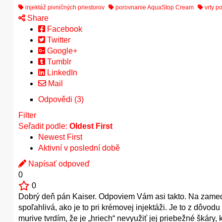
injektáž pivničných priestorov
porovnanie AquaStop Cream
vrty p
Share
Facebook
Twitter
Google+
Tumblr
LinkedIn
Mail
Odpovědi (3)
Filter
Seřadit podle:
Oldest First
Newest First
Aktivní v poslední době
Napísať odpoveď
0
0
Dobrý deň pán Kaiser. Odpoviem Vám asi takto. Na zamedze
spoľahlivá, ako je to pri krémovej injektáži. Je to z dôvod
murive tvrdím, že je „hriech“ nevyužiť jej priebežné škáry