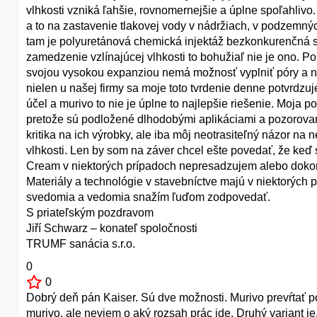
vlhkosti vzniká ľahšie, rovnomernejšie a úplne spoľahlivo. 
a to na zastavenie tlakovej vody v nádržiach, v podzemnýc
tam je polyuretánová chemická injektáž bezkonkurenčná sv
zamedzenie vzlínajúcej vlhkosti to bohužiaľ nie je ono. Po
svojou vysokou expanziou nemá možnosť vyplniť póry a naj
nielen u našej firmy sa moje toto tvrdenie denne potvrdz
účel a murivo to nie je úplne to najlepšie riešenie. Moja p
pretože sú podložené dlhodobými aplikáciami a pozorovaní
kritika na ich výrobky, ale iba môj neotrasiteľný názor na
vlhkosti. Len by som na záver chcel ešte povedať, že keď 
Cream v niektorých prípadoch nepresadzujem alebo dokonc
Materiály a technológie v stavebníctve majú v niektorých
svedomia a vedomia snažím ľuďom zodpovedať.
S priateľským pozdravom
Jiří Schwarz – konateľ spoločnosti
TRUMF sanácia s.r.o.
0
0
Dobrý deň pán Kaiser. Sú dve možnosti. Murivo prevŕtať
murivo, ale neviem o aký rozsah prác ide. Druhý variant 