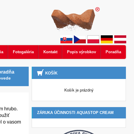
ia
Fotogaléria
Kontakt
Popis výrobkov
Poradňa
oradňa
KOŠÍK
ovede
Košík je prázdný
m hrubo.
ZÁRUKA ÚČINNOSTI AQUASTOP CREAM
oužiť
el o vasom