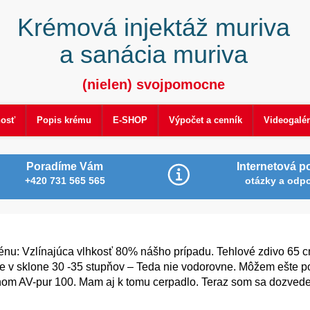
Krémová injektáž muriva
a sanácia muriva
(nielen) svojpomocne
nosť
Popis krému
E-SHOP
Výpočet a cenník
Videogalér
Poradíme Vám
Internetová p
+420 731 565 565
otázky a odp
énu: Vzlínajúca vlhkosť 80% nášho prípadu. Tehlové zdivo 65 c
e v sklone 30 -35 stupňov – Teda nie vodorovne. Môžem ešte p
nom AV-pur 100. Mam aj k tomu cerpadlo. Teraz som sa dozved