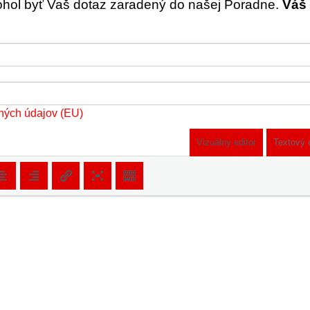
ohol byť Vaš dotaz zaradený do našej Poradne.
Váš 
ných údajov (EU)
Vizuálny editor
Textový 