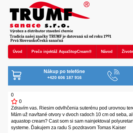
Tradícia našej značky TRUMF je datovaná už od roku 1991
Prvá SlovenskoČeská sanačná
Úvod
Prečo injektáž AquaStopCream®
Návod
Život
Nákup po telefóne
+420 606 187 916
0
0
Zdravím vas. Riesim odvlhčenia suterénu pod urovnou ter
Mám už navŕtané otvory v dvoch radoch 10 cm od seba, al
aquastop cream? Cast som si sam nainjektoval polyureta
systeme. Ďakujem za radu S pozdravom Tomas Kaiser