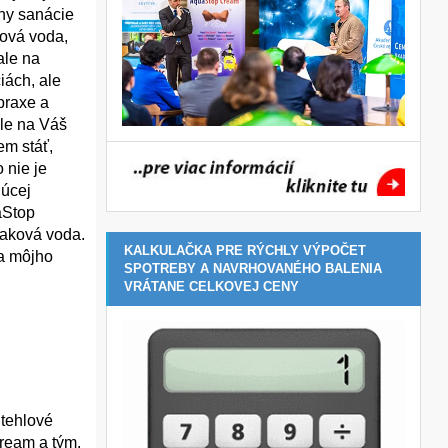
iny sanácie
ková voda,
ale na
iách, ale
praxe a
ale na Váš
em stáť,
 nie je
júcej
aStop
laková voda.
KALKULAČKA PRE RÝCHLY VÝPOČET
ľa môjho
SPOTREBY A NAVRHOVANÉHO BALENIA
VRÁTANE CELKOVEJ CENY
 tehlové
Cream a tým,