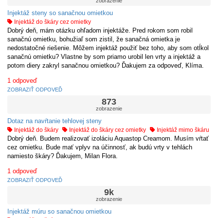
zobrazenie
Injektáž steny so sanačnou omietkou
Injektáž do škáry cez omietky
Dobrý deň, mám otázku ohľadom injektáže. Pred rokom som robil
sanačnú omietku, bohužiaľ som zistil, že sanačná omietka je
nedostatočné riešenie. Môžem injektáž použiť bez toho, aby som otĺkol
sanačnú omietku? Vlastne by som priamo urobil len vrty a injektáž a
potom diery zakryl sanačnou omietkou? Ďakujem za odpoveď, Klíma.
1
odpoveď
ZOBRAZIŤ ODPOVEĎ
873
zobrazenie
Dotaz na navŕtanie tehlovej steny
Injektáž do škáry
Injektáž do škáry cez omietky
Injektáž mimo škáru
Dobrý deň. Budem realizovať izoláciu Aquastop Creamom. Musím vŕtať
cez omietku. Bude mať vplyv na účinnosť, ak budú vrty v tehlách
namiesto škáry? Ďakujem, Milan Flora.
1
odpoveď
ZOBRAZIŤ ODPOVEĎ
9k
zobrazenie
Injektáž múru so sanačnou omietkou