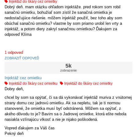
Injektáž do škáry cez omietky
Dobrý deň. mam otázku ohľadom injektáže. pred rokom som robil
sanačnú omietku, bohužiaľ som zistil že sanačná omietka je
nedostačujúce riešenie. môžem injektáž použiť, bez toho aby som
obúchal sanačnú omietku? vlastne by som priamo urobil len vrty a
injektáž, a potom diery zakryl sanačnou omietkou? Ďakujem za
odpoveď Klíma
1
odpoveď
ZOBRAZIŤ ODPOVEĎ
5k
zobrazenie
Injektáž cez omietku
Injektáž do škáry cez omietku
Injektáž do škáry cez omietky
Dobry deň,
chcel by som sa opýtať, či sa dá vykonávať injektáž muriva z vnútornej
strany domu cez jadrovú omietku. Ak sa nepletu, tak je ti normou
stanovené, že omietka musí byť odstránená. Môžem sa opýtať, z
akého dôvodu to je? Bavim sa o Jadrovej omietke, ktorá ešte nebola
nasiakla vzlínajúcu vlkosť a nie je nijako poškodená.
Vopred ďakujem za Váš čas
Pekný deň