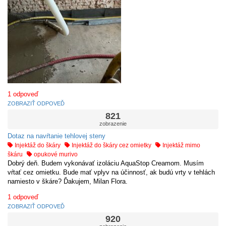
1
odpoveď
ZOBRAZIŤ ODPOVEĎ
821
zobrazenie
Dotaz na navŕtanie tehlovej steny
Injektáž do škáry
Injektáž do škáry cez omietky
Injektáž mimo
škáru
opukové murivo
Dobrý deň. Budem vykonávať izoláciu AquaStop Creamom. Musím
vŕtať cez omietku. Bude mať vplyv na účinnosť, ak budú vrty v tehlách
namiesto v škáre? Ďakujem, Milan Flora.
1
odpoveď
ZOBRAZIŤ ODPOVEĎ
920