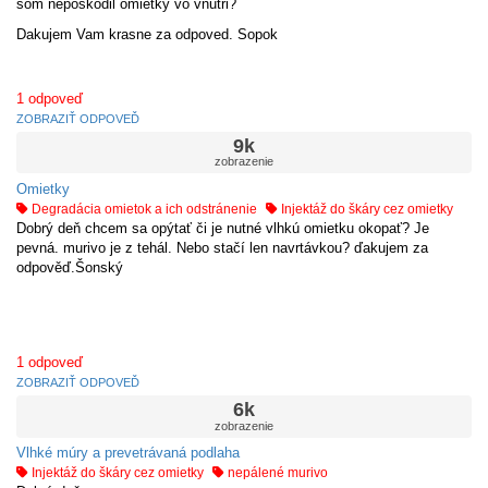
som neposkodil omietky vo vnutri?
Dakujem Vam krasne za odpoved. Sopok
1
odpoveď
ZOBRAZIŤ ODPOVEĎ
9k
zobrazenie
Omietky
Degradácia omietok a ich odstránenie
Injektáž do škáry cez omietky
Dobrý deň chcem sa opýtať či je nutné vlhkú omietku okopať? Je
pevná. murivo je z tehál. Nebo stačí len navrtávkou? ďakujem za
odpověď.Šonský
1
odpoveď
ZOBRAZIŤ ODPOVEĎ
6k
zobrazenie
Vlhké múry a prevetrávaná podlaha
Injektáž do škáry cez omietky
nepálené murivo