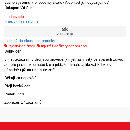
vášho systému v priebežnej škáre? A čo keď ju nevyužijeme?
Ďakujem Vrtíšek
2
odpovede
ZOBRAZIŤ ODPOVEDE
8k
zobrazenie
Injektáž do škáry cez omietky
Injektáž do škáry
Injektáž do škáry cez omietky
Dobrý den,
v instruktážním videu jsou provedeny injektážní vrty ve spárách zdiva.
Je toto podmínkou nebo lze injektážní hmotu aplikovat kdekoliv
případně i již na omítnuté zdi?
Děkuji za odpověď.
Přeji hezký den.
Radek Vich
Zobrazuji 17 záznamů