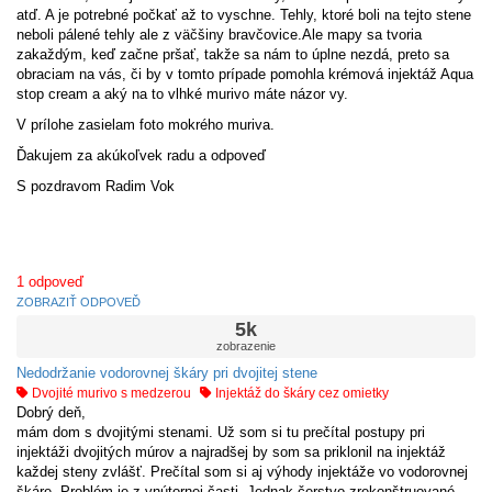
atď. A je potrebné počkať až to vyschne. Tehly, ktoré boli na tejto stene
neboli pálené tehly ale z väčšiny bravčovice.Ale mapy sa tvoria
zakaždým, keď začne pršať, takže sa nám to úplne nezdá, preto sa
obraciam na vás, či by v tomto prípade pomohla krémová injektáž Aqua
stop cream a aký na to vlhké murivo máte názor vy.
V prílohe zasielam foto mokrého muriva.
Ďakujem za akúkoľvek radu a odpoveď
S pozdravom Radim Vok
1
odpoveď
ZOBRAZIŤ ODPOVEĎ
5k
zobrazenie
Nedodržanie vodorovnej škáry pri dvojitej stene
Dvojité murivo s medzerou
Injektáž do škáry cez omietky
Dobrý deň,
mám dom s dvojitými stenami. Už som si tu prečítal postupy pri
injektáži dvojitých múrov a najradšej by som sa priklonil na injektáž
každej steny zvlášť. Prečítal som si aj výhody injektáže vo vodorovnej
škáre. Problém je z vnútornej časti. Jednak čerstvo zrekonštruované,