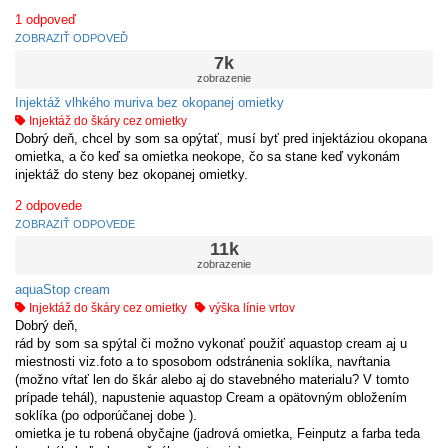
1
odpoveď
ZOBRAZIŤ ODPOVEĎ
7k
zobrazenie
Injektáž vlhkého muriva bez okopanej omietky
Injektáž do škáry cez omietky
Dobrý deň, chcel by som sa opýtať, musí byť pred injektáziou okopana
omietka, a čo keď sa omietka neokope, čo sa stane keď vykonám
injektáž do steny bez okopanej omietky.
2
odpovede
ZOBRAZIŤ ODPOVEDE
11k
zobrazenie
aquaStop cream
Injektáž do škáry cez omietky
výška línie vrtov
Dobrý deň,
rád by som sa spýtal či možno vykonať použiť aquastop cream aj u
miestnosti viz.foto a to sposobom odstránenia soklíka, navŕtania
(možno vŕtať len do škár alebo aj do stavebného materialu? V tomto
prípade tehál), napustenie aquastop Cream a opätovným obložením
soklíka (po odporúčanej dobe ).
omietka je tu robená obyčajne (jadrová omietka, Feinputz a farba teda