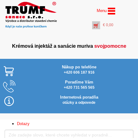
Menu
€
0,00
Krémová injektáž a sanácie muriva
svojpomocne
Nákup po telefóne
+420 606 187 916
Poradíme Vám
+420 731 565 565
Pištoľ vytlačovacia na
kartuše 310 ml
Internetová poradňa
€
4,40
otázky a odpovede
+
PŘIDAT DO KOŠÍKU
Dotazy