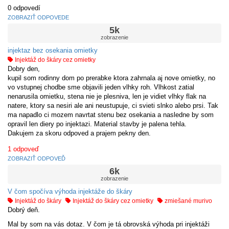
0
odpovedí
ZOBRAZIŤ ODPOVEDE
5k
zobrazenie
injektaz bez osekania omietky
Injektáž do škáry cez omietky
Dobry den,
kupil som rodinny dom po prerabke ktora zahrnala aj nove omietky, no
vo vstupnej chodbe sme objavili jeden vlhky roh. Vlhkost zatial
nenarusila omietku, stena nie je plesniva, len je vidiet vlhky flak na
natere, ktory sa nesiri ale ani neustupuje, ci svieti slnko alebo prsi. Tak
ma napadlo ci mozem navrtat stenu bez osekania a nasledne by som
opravil len diery po injektazi. Material stavby je palena tehla.
Dakujem za skoru odpoved a prajem pekny den.
1
odpoveď
ZOBRAZIŤ ODPOVEĎ
6k
zobrazenie
V čom spočíva výhoda injektáže do škáry
Injektáž do škáry
Injektáž do škáry cez omietky
zmiešané murivo
Dobrý deň.
Mal by som na vás dotaz. V čom je tá obrovská výhoda pri injektáži