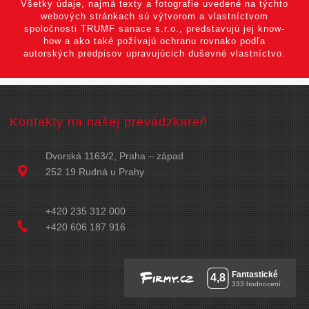
Všetky údaje, najmä texty a fotografie uvedené na týchto
webových stránkach sú výtvorom a vlastníctvom
spoločnosti TRUMF sanace s.r.o., predstavujú jej know-
how a ako také požívajú ochranu rovnako podľa
autorských predpisov upravujúcich duševné vlastníctvo.
Kontakty na našej prevádzkareň
Dvorská 1163/2, Praha – západ
252 19 Rudná u Prahy
+420 235 312 000
+420 606 187 916