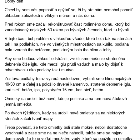
Dobrý deň
Chcel by som vás poprosiť a opýtať sa, či by ste nám nemohol poradiť
ohľadom záležitosti s vlhkým múrom u nás doma.
Pred rokom sme začali rekonštruovať časť rodinného domu, ktorý bol
zanedbávaný nejakých 50 rokov po bývalých členoch, ktorí tu bývali.
V tejto časti bol problém s vlhkosťou všade, ktorá bola tak na stenách
tak i na podlahách, nie vo všetkých miestnostiach sa kúrilo, podlaha
bola tvorená iba betónom, pod ktorým bola iba hlina a tehly.
Aby sme budúcu vlhkosť odstránili, zvolili sme riešenie strateného
debnenia čiže iglu, kde medzi iglu prúdi vzduch a malo by dôjsť k
odvetrávaniu ako podlahy tak i muriva.
Zostava podlahy teraz vyzerá nasledovne, vybrali sme hlinu nejakých
40-50 cm a ďalej sa položilo drvené kamenivo, stratené debnenie iglu,
kari sieť, betón, ipa, polystyrén 15 cm, kari sieť, betón.
Omietky sa urobili tiež nové, kde je perlinka a na tom nová štuková
jemná omietka.
Po dvoch týždňoch, kedy sa urobili nové omietky sa na niektorých
stenách začali tvoriť mapy.
Treba povedať, že tieto omietky boli stále mokré, neboli dostatočne
vyschnuté a zase sme na ne niečo nahodili, takže sme sa najprv
domnievali, že to je veľké množstvo vody, ktoré sa použilo na omietky