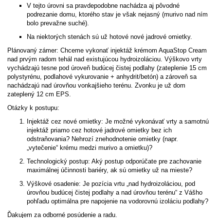
V tejto úrovni sa pravdepodobne nachádza aj pôvodné
podrezanie domu, ktorého stav je však nejasný (murivo nad ním
bolo prevažne suché).
Na niektorých stenách sú už hotové nové jadrové omietky.
Plánovaný zámer: Chceme vykonať injektáž krémom AquaStop Cream
nad prvým radom tehál nad existujúcou hydroizoláciou. Výškovo vrty
vychádzajú tesne pod úroveň budúcej čistej podlahy (zateplenie 15 cm
polystyrénu, podlahové vykurovanie + anhydrit/betón) a zároveň sa
nachádzajú nad úrovňou vonkajšieho terénu. Zvonku je už dom
zateplený 12 cm EPS.
Otázky k postupu:
Injektáž cez nové omietky: Je možné vykonávať vrty a samotnú
injektáž priamo cez hotové jadrové omietky bez ich
odstraňovania? Nehrozí znehodnotenie omietky (napr.
„vytečenie“ krému medzi murivo a omietku)?
Technologický postup: Aký postup odporúčate pre zachovanie
maximálnej účinnosti bariéry, ak sú omietky už na mieste?
Výškové osadenie: Je pozícia vrtu „nad hydroizoláciou, pod
úrovňou budúcej čistej podlahy a nad úrovňou terénu“ z Vášho
pohľadu optimálna pre napojenie na vodorovnú izoláciu podlahy?
Ďakujem za odborné posúdenie a radu.