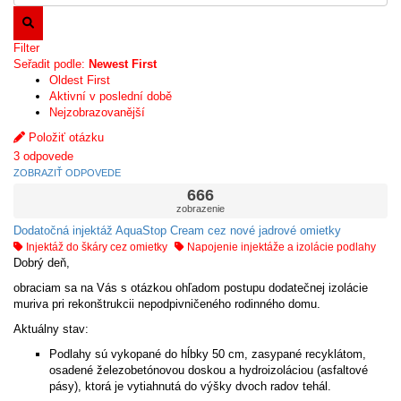
Filter
Seřadit podle:
Newest First
Oldest First
Aktivní v poslední době
Nejzobrazovanější
Položiť otázku
3
odpovede
ZOBRAZIŤ ODPOVEDE
666
zobrazenie
Dodatočná injektáž AquaStop Cream cez nové jadrové omietky
Injektáž do škáry cez omietky
Napojenie injektáže a izolácie podlahy
Dobrý deň,
obraciam sa na Vás s otázkou ohľadom postupu dodatečnej izolácie
muriva pri rekonštrukcii nepodpivničeného rodinného domu.
Aktuálny stav:
Podlahy sú vykopané do hĺbky 50 cm, zasypané recyklátom,
osadené železobetónovou doskou a hydroizoláciou (asfaltové
pásy), ktorá je vytiahnutá do výšky dvoch radov tehál.