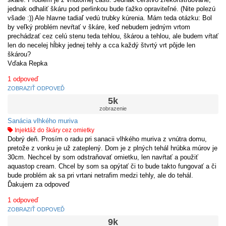
jednak odhaliť škáru pod perlinkou bude ťažko opraviteľné. (Nite polezú
všade :)) Ale hlavne tadiaľ vedú trubky kúrenia. Mám teda otázku: Bol
by veľký problém nevŕtať v škáre, keď nebudem jedným vrtom
prechádzať cez celú stenu teda tehlou, škárou a tehlou, ale budem vŕtať
len do necelej hĺbky jednej tehly a cca každý štvrtý vrt pôjde len
škárou?
Vďaka Repka
1
odpoveď
ZOBRAZIŤ ODPOVEĎ
5k
zobrazenie
Sanácia vlhkého muriva
Injektáž do škáry cez omietky
Dobrý deň. Prosím o radu pri sanacii vlhkého muriva z vnútra domu,
pretože z vonku je už zateplený. Dom je z plných tehál hrúbka múrov je
30cm. Nechcel by som odstraňovať omietku, len navŕtať a použiť
aquastop cream. Chcel by som sa opýtať či to bude takto fungovať a či
bude problém ak sa pri vrtani netrafim medzi tehly, ale do tehál.
Ďakujem za odpoveď
1
odpoveď
ZOBRAZIŤ ODPOVEĎ
9k