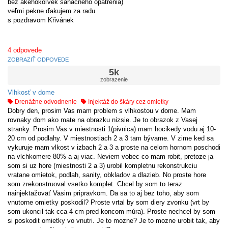
bez akéhokoľvek sanačného opatrenia)
veľmi pekne ďakujem za radu
s pozdravom Křivánek
4
odpovede
ZOBRAZIŤ ODPOVEDE
5k
zobrazenie
Vlhkosť v dome
Drenážne odvodnenie
Injektáž do škáry cez omietky
Dobry den, prosim Vas mam problem s vlhkostou v dome. Mam
rovnaky dom ako mate na obrazku nizsie. Je to obrazok z Vasej
stranky. Prosim Vas v miestnosti 1(pivnica) mam hocikedy vodu aj 10-
20 cm od podlahy. V miestnostiach 2 a 3 tam bývame. V zime ked sa
vykuruje mam vlkost v izbach 2 a 3 a proste na celom hornom poschodi
na vlchkomere 80% a aj viac. Neviem vobec co mam robit, pretoze ja
som si uz hore (miestnosti 2 a 3) urobil kompletnu rekonstrukciu
vratane omietok, podlah, sanity, obkladov a dlazieb. No proste hore
som zrekonstruoval vsetko komplet. Chcel by som to teraz
nainjektažovať Vasim pripravkom. Da sa to aj bez toho, aby som
vnutorne omietky poskodil? Proste vrtal by som diery zvonku (vrt by
som ukoncil tak cca 4 cm pred koncom múra). Proste nechcel by som
si poskodit omietky vo vnutri. Je to mozne? Je to mozne urobit tak, aby