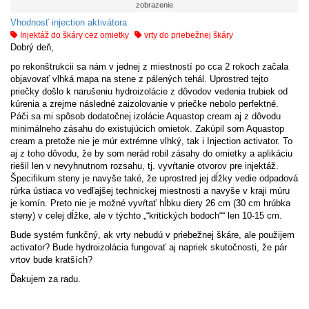
zobrazenie
Vhodnosť injection aktivátora
Injektáž do škáry cez omietky
vrty do priebežnej škáry
Dobrý deň,
po rekonštrukcii sa nám v jednej z miestností po cca 2 rokoch začala
objavovať vlhká mapa na stene z pálených tehál. Uprostred tejto
priečky došlo k narušeniu hydroizolácie z dôvodov vedenia trubiek od
kúrenia a zrejme následné zaizolovanie v priečke nebolo perfektné.
Páči sa mi spôsob dodatočnej izolácie Aquastop cream aj z dôvodu
minimálneho zásahu do existujúcich omietok. Zakúpil som Aquastop
cream a pretože nie je múr extrémne vlhký, tak i Injection activator. To
aj z toho dôvodu, že by som nerád robil zásahy do omietky a aplikáciu
riešil len v nevyhnutnom rozsahu, tj. vyvŕtanie otvorov pre injektáž.
Špecifikum steny je navyše také, že uprostred jej dĺžky vedie odpadová
rúrka ústiaca vo vedľajšej technickej miestnosti a navyše v kraji múru
je komín. Preto nie je možné vyvŕtať hĺbku diery 26 cm (30 cm hrúbka
steny) v celej dĺžke, ale v týchto „“kritických bodoch““ len 10-15 cm.
Bude systém funkčný, ak vrty nebudú v priebežnej škáre, ale použijem
activator? Bude hydroizolácia fungovať aj napriek skutočnosti, že pár
vrtov bude kratších?
Ďakujem za radu.