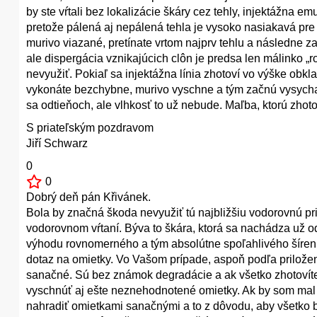
by ste vŕtali bez lokalizácie škáry cez tehly, injektážna em
pretože pálená aj nepálená tehla je vysoko nasiakavá pre v
murivo viazané, pretínate vrtom najprv tehlu a následne z
ale dispergácia vznikajúcich clôn je predsa len málinko „
nevyužiť. Pokiaľ sa injektážna línia zhotoví vo výške obk
vykonáte bezchybne, murivo vyschne a tým začnú vysycha
sa odtieňoch, ale vlhkosť to už nebude. Maľba, ktorú zhoto
S priateľským pozdravom
Jiří Schwarz
0
0
Dobrý deň pán Křivánek.
Bola by značná škoda nevyužiť tú najbližšiu vodorovnú pr
vodorovnom vŕtaní. Býva to škára, ktorá sa nachádza už od
výhodu rovnomerného a tým absolútne spoľahlivého šíren
dotaz na omietky. Vo Vašom prípade, aspoň podľa priloženej
sanačné. Sú bez známok degradácie a ak všetko zhotovíte
vyschnúť aj ešte neznehodnotené omietky. Ak by som mal by
nahradiť omietkami sanačnými a to z dôvodu, aby všetko