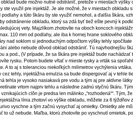
 obklad bude možno nutné odstrániť, pretože v miestach výšky 
te využil pre injektáž. Je ale možné, že v miestach obkladu s
podlahy a túto škáru by ste využiť nemohol, a ďalšia škára, vz
 odstránenie obkladu, ktorý sa zdá byť tiež ešte pevný k podk
asledujúcej vety. Majzlíkom zhotovíte na oboch koncoch injektáž
 max. 110 mm od podlahy, ale iba k hornej hrane soklového obkla
páry nad soklom si jednoduchým odpočtom výšky tehly spočítate 
áni alebo nebude dôvod obklad odstrániť. Tú najvhodnejšiu šká
u a pod., (V prípade, že sa škára pre injektáž bude nachádzať
te rysku. Potom budete vŕtať v mieste rysky a vrták sa spoľahl
e. A to aj s toleranciou niekoľkých milimetrov vychýlenia vrtáka.
 cez tehly, injektážna emulzia sa bude dispergovať aj v tehle ti
ená tehla je vysoko nasiakavá pre vodu a tým aj pre aktívne látky
pretínate vrtom najprv tehlu a následne zadnú styčnú škáru. Tým
a vznikajúcich clôn je predsa len málinko „“rozhodená““. Tým, 
 injektážna línia zhotoví vo výške obkladu, môžete za 6 týždňov 
rivo vyschne a tým začnú vysychať aj omietky. Omietky ale mô
ť to už nebude. Maľba, ktorú zhotovíte po vyschnutí omietok, p