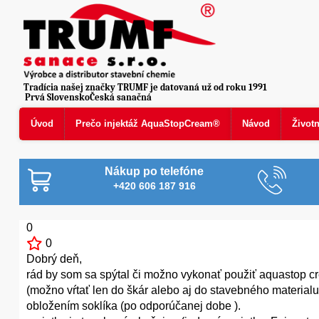
Tradícia našej značky TRUMF je datovaná už od roku 1991
Prvá SlovenskoČeská sanačná
Úvod
Prečo injektáž AquaStopCream®
Návod
Život
Nákup po telefóne
+420 606 187 916
0
0
Dobrý deň,
rád by som sa spýtal či možno vykonať použiť aquastop cre
(možno vŕtať len do škár alebo aj do stavebného materia
obložením soklíka (po odporúčanej dobe ).