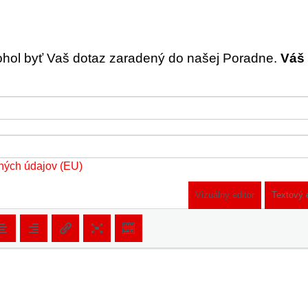
ohol byť Vaš dotaz zaradený do našej Poradne.
Váš 
ných údajov (EU)
Vizuálny editor
Textový 