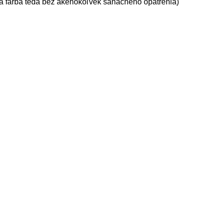
 a farba teda bez akéhokoľvek sanačného opatrenia)