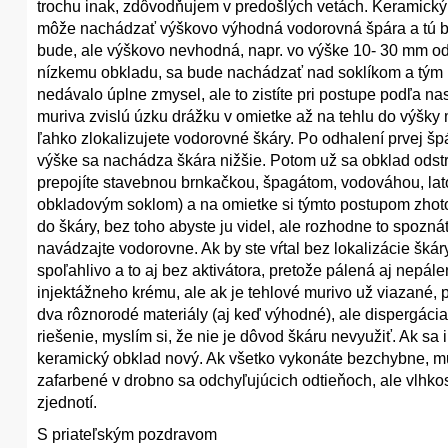
trochu inak, zdôvodňujem v predošlých vetách. Keramický
môže nachádzať výškovo výhodná vodorovná špára a tú by s
bude, ale výškovo nevhodná, napr. vo výške 10- 30 mm od 
nízkemu obkladu, sa bude nachádzať nad soklíkom a tým by
nedávalo úplne zmysel, ale to zistíte pri postupe podľa n
muriva zvislú úzku drážku v omietke až na tehlu do výšky
ľahko zlokalizujete vodorovné škáry. Po odhalení prvej š
výške sa nachádza škára nižšie. Potom už sa obklad odstr
prepojíte stavebnou brnkačkou, špagátom, vodováhou, lato
obkladovým soklom) a na omietke si týmto postupom zhotoví
do škáry, bez toho abyste ju videl, ale rozhodne to spoznát
navádzajte vodorovne. Ak by ste vŕtal bez lokalizácie škáry
spoľahlivo a to aj bez aktivátora, pretože pálená aj nepál
injektážneho krému, ale ak je tehlové murivo už viazané, 
dva rôznorodé materiály (aj keď výhodné), ale dispergáci
riešenie, myslím si, že nie je dôvod škáru nevyužiť. Ak sa
keramický obklad nový. Ak všetko vykonáte bezchybne, mu
zafarbené v drobno sa odchyľujúcich odtieňoch, ale vlhkos
zjednotí.
S priateľským pozdravom