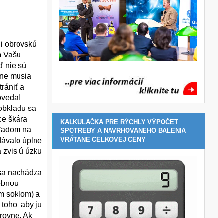
li obrovskú
m Vašu
ď nie sú
dne musia
rániť a
ovedal
obkladu sa
ce škára
KALKULAČKA PRE RÝCHLY VÝPOČET
hľadom na
SPOTREBY A NAVRHOVANÉHO BALENIA
VRÁTANE CELKOVEJ CENY
dávalo úplne
a zvislú úzku
 sa nachádza
vebnou
ým soklom) a
 toho, aby ju
orovne. Ak