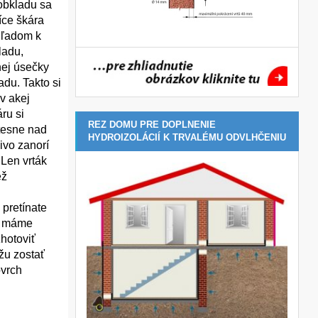
obkladu sa
íce škára
hľadom k
ladu,
nej úsečky
du. Takto si
v akej
ru si
REZ DOMU PRE DOPLNENIE
 tesne nad
HYDROIZOLÁCIÍ K TRVALÉMU ODVLHČENIU
ivo zanorí
 Len vrták
ež
 pretínate
že máme
zhotoviť
žu zostať
ovrch