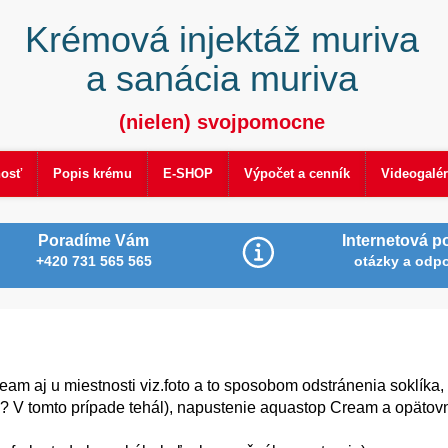
Krémová injektáž muriva
a sanácia muriva
(nielen) svojpomocne
nosť
Popis krému
E-SHOP
Výpočet a cenník
Videogalér
Poradíme Vám
Internetová p
+420 731 565 565
otázky a odp
am aj u miestnosti viz.foto a to sposobom odstránenia soklíka,
lu? V tomto prípade tehál), napustenie aquastop Cream a opäto