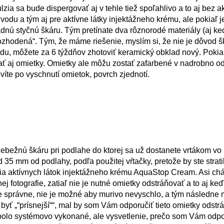
ulzia sa bude dispergovať aj v tehle tiež spoľahlivo a to aj bez ak
odu a tým aj pre aktívne látky injektážneho krému, ale pokiaľ j
adnú styčnú škáru. Tým pretínate dva rôznorodé materiály (aj k
rozhodená“. Tým, že máme riešenie, myslím si, že nie je dôvod š
ladu, môžete za 6 týždňov zhotoviť keramický obklad nový. Pokia
ť aj omietky. Omietky ale môžu zostať zafarbené v nadrobno o
víte po vyschnutí omietok, povrch zjednotí.
iebežnú škáru pri podlahe do ktorej sa už dostanete vrtákom vo
 35 mm od podlahy, podľa použitej vŕtačky, pretože by ste strat
ia aktívnych látok injektážneho krému AquaStop Cream. Asi c
 fotografie, zatiaľ nie je nutné omietky odstráňovať a to aj keď
 správne, nie je možné aby murivo nevyschlo, a tým následne 
ť „“prísnejší““, mal by som Vám odporučiť tieto omietky odstrá
 bolo systémovo vykonané, ale vysvetlenie, prečo som Vám odp