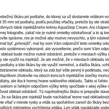
ebežnú škáru pri podlahe, do ktorej sa už dostanete vrtákom vo
35 mm od podlahy, podľa použitej vŕtačky, pretože by ste strati
ktívnych látok injektážneho krému AquaStop Cream. Asi chápe
j fotografie, zatiaľ nie je nutné omietky odstraňovať a to aj ke
víte správne, nie je možné aby murivo nevyschlo, a tým násle
al byť „prísnejší“, mal by som Vám odporučiť tieto omietky odst
 bolo systémovo vykonané, ale vysvetlenie, prečo som Vám odp
 obklad bude možno nutné odstrániť, pretože v miestach výšky 
te využil na injektáž. Je ale možné, že v miestach obkladu sí
odlahy a túto škáru by ste využiť nemohol, a ďalšia škára, vz
stránenie obkladu, ktorý sa zdá byť ešte pevný k podkladu, ne
y. Majzlíkom zhotovíte na oboch koncoch injektážne úsečky muriv
lahy, ale iba k hornej hrane soklového obkladu. Takto si ľahko
d soklom si ľahkým odpočtom výšky tehly spočítate v akej výške
ôvod obklad odstrániť. Tú najvhodnejšiu škáru si prepojíte sta
e, že sa škára pre injektáž bude nachádzať tesne nad obkladov
 vŕtať v mieste rysky a vrták sa spoľahlivo zanorí do škáry bez
iekoľkých milimetrov vychýlenia vrtáka. Len vrták navádzajte vod