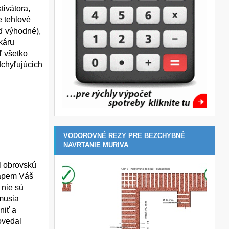
tivátora,
e tehlové
eď výhodné),
káru
ľ všetko
dchyľujúcich
VODOROVNÉ REZY PRE BEZCHYBNÉ
NAVRTANIE MURIVA
il obrovskú
hápem Váš
 nie sú
musia
niť a
ovedal