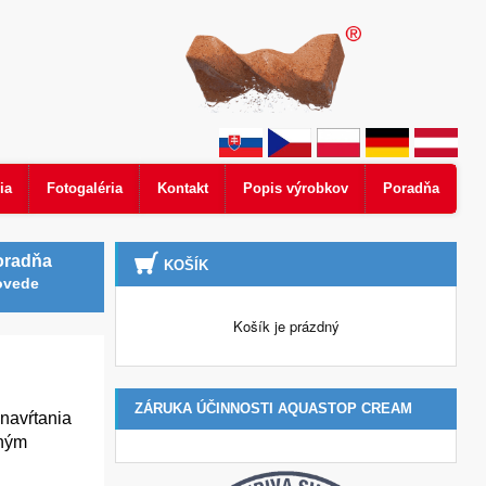
ia
Fotogaléria
Kontakt
Popis výrobkov
Poradňa
oradňa
KOŠÍK
ovede
Košík je prázdný
ZÁRUKA ÚČINNOSTI AQUASTOP CREAM
 navŕtania
vným