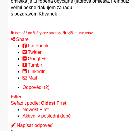
omietka je tu robená obyčajne (jadrová omietka, Feinputz
veľmi pekne ďakujem za radu
s pozdravom Křivánek
Injektáž do škáry cez omietky
výška línie vrtov
Share
Facebook
Twitter
Google+
Tumblr
LinkedIn
Mail
Odpovědi (2)
Filter
Seřadit podle:
Oldest First
Newest First
Aktivní v poslední době
Napísať odpoveď