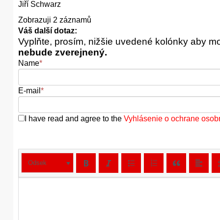
Jiří Schwarz
Zobrazuji 2 záznamů
Váš další dotaz:
Vyplňte, prosím, nižšie uvedené kolónky aby m
nebude zverejnený.
Name
*
E-mail
*
I have read and agree to the
Vyhlásenie o ochrane osob
Odsek