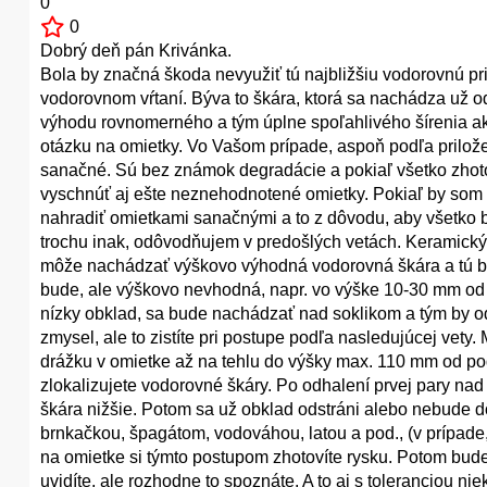
0
0
Dobrý deň pán Krivánka.
Bola by značná škoda nevyužiť tú najbližšiu vodorovnú pri
vodorovnom vŕtaní. Býva to škára, ktorá sa nachádza už od 
výhodu rovnomerného a tým úplne spoľahlivého šírenia a
otázku na omietky. Vo Vašom prípade, aspoň podľa priložene
sanačné. Sú bez známok degradácie a pokiaľ všetko zhoto
vyschnúť aj ešte neznehodnotené omietky. Pokiaľ by som m
nahradiť omietkami sanačnými a to z dôvodu, aby všetko
trochu inak, odôvodňujem v predošlých vetách. Keramický
môže nachádzať výškovo výhodná vodorovná škára a tú by s
bude, ale výškovo nevhodná, napr. vo výške 10-30 mm od p
nízky obklad, sa bude nachádzať nad soklikom a tým by od
zmysel, ale to zistíte pri postupe podľa nasledujúcej vet
drážku v omietke až na tehlu do výšky max. 110 mm od pod
zlokalizujete vodorovné škáry. Po odhalení prvej pary na
škára nižšie. Potom sa už obklad odstráni alebo nebude d
brnkačkou, špagátom, vodováhou, latou a pod., (v prípad
na omietke si týmto postupom zhotovíte rysku. Potom budete
uvidíte, ale rozhodne to spoznáte. A to aj s toleranciou n