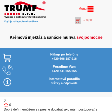
Menu
€
0,00
Krémová injektáž a sanácie muriva
svojpomocne
Nákup po telefóne
+420 606 187 916
Poradíme Vám
+420 731 565 565
Profi vrták Ø 14 mm
dĺžka 600 mm
Internetová poradňa
(pracovná dĺžka 550
otázky a odpovede
mm)
€
28,00
+
PŘIDAT DO KOŠÍKU
0
0
Dobrý deň, nemôžem sa presne dopátrať ako mám postupovať s