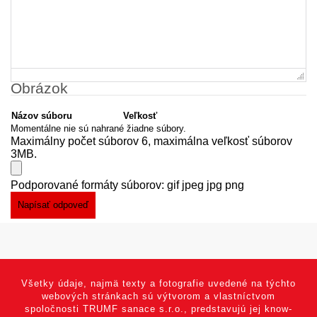
Obrázok
Názov súboru
Veľkosť
Momentálne nie sú nahrané žiadne súbory.
Maximálny počet súborov 6, maximálna veľkosť súborov
3MB.
Podporované formáty súborov: gif jpeg jpg png
Všetky údaje, najmä texty a fotografie uvedené na týchto
webových stránkach sú výtvorom a vlastníctvom
spoločnosti TRUMF sanace s.r.o., predstavujú jej know-