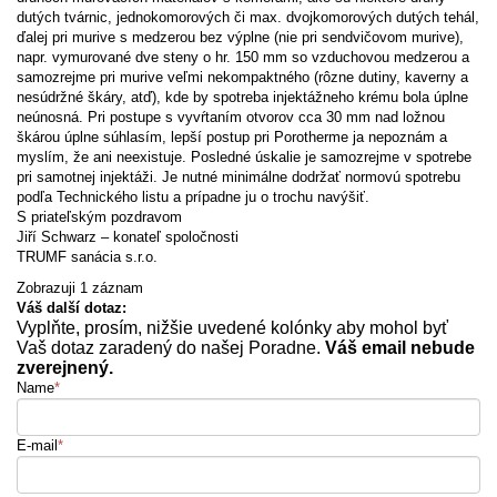
dutých tvárnic, jednokomorových či max. dvojkomorových dutých tehál,
ďalej pri murive s medzerou bez výplne (nie pri sendvičovom murive),
napr. vymurované dve steny o hr. 150 mm so vzduchovou medzerou a
samozrejme pri murive veľmi nekompaktného (rôzne dutiny, kaverny a
nesúdržné škáry, atď), kde by spotreba injektážneho krému bola úplne
neúnosná. Pri postupe s vyvŕtaním otvorov cca 30 mm nad ložnou
škárou úplne súhlasím, lepší postup pri Porotherme ja nepoznám a
myslím, že ani neexistuje. Posledné úskalie je samozrejme v spotrebe
pri samotnej injektáži. Je nutné minimálne dodržať normovú spotrebu
podľa Technického listu a prípadne ju o trochu navýšiť.
S priateľským pozdravom
Jiří Schwarz – konateľ spoločnosti
TRUMF sanácia s.r.o.
Zobrazuji 1 záznam
Váš další dotaz:
Vyplňte, prosím, nižšie uvedené kolónky aby mohol byť
Vaš dotaz zaradený do našej Poradne.
Váš email nebude
zverejnený.
Name
*
E-mail
*