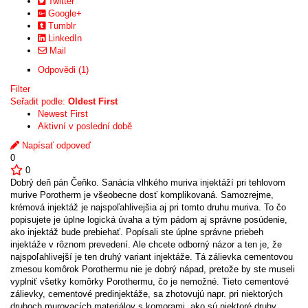
Twitter
Google+
Tumblr
LinkedIn
Mail
Odpovědi (1)
Filter
Seřadit podle:
Oldest First
Newest First
Aktivní v poslední době
Napísať odpoveď
0
0
Dobrý deň pán Čeňko. Sanácia vlhkého muriva injektáží pri tehlovom
murive Porotherm je všeobecne dosť komplikovaná. Samozrejme,
krémová injektáž je najspoľahlivejšia aj pri tomto druhu muriva. To čo
popisujete je úplne logická úvaha a tým pádom aj správne posúdenie,
ako injektáž bude prebiehať. Popísali ste úplne správne priebeh
injektáže v rôznom prevedení. Ale chcete odborný názor a ten je, že
najspoľahlivejší je ten druhý variant injektáže. Tá zálievka cementovou
zmesou komôrok Porothermu nie je dobrý nápad, pretože by ste museli
vyplniť všetky komôrky Porothermu, čo je nemožné. Tieto cementové
zálievky, cementové predinjektáže, sa zhotovujú napr. pri niektorých
druhoch murovacích materiálov s komorami, ako sú niektoré druhy