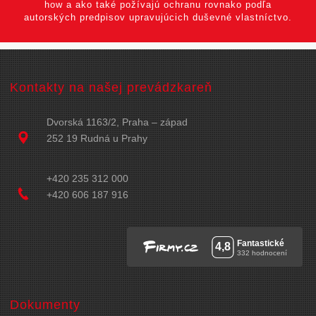
how a ako také požívajú ochranu rovnako podľa
autorských predpisov upravujúcich duševné vlastníctvo.
Kontakty na našej prevádzkareň
Dvorská 1163/2, Praha – západ
252 19 Rudná u Prahy
+420 235 312 000
+420 606 187 916
Dokumenty