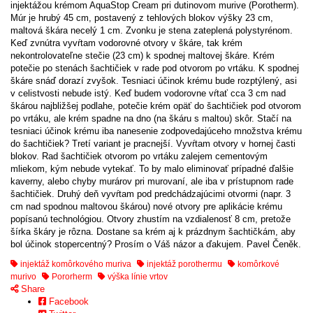
injektážou krémom AquaStop Cream pri dutinovom murive (Porotherm).
Múr je hrubý 45 cm, postavený z tehlových blokov výšky 23 cm,
maltová škára necelý 1 cm. Zvonku je stena zateplená polystyrénom.
Keď zvnútra vyvŕtam vodorovné otvory v škáre, tak krém
nekontrolovateľne stečie (23 cm) k spodnej maltovej škáre. Krém
potečie po stenách šachtičiek v rade pod otvorom po vrtáku. K spodnej
škáre snáď dorazí zvyšok. Tesniaci účinok krému bude rozptýlený, asi
v celistvosti nebude istý. Keď budem vodorovne vŕtať cca 3 cm nad
škárou najbližšej podlahe, potečie krém opäť do šachtičiek pod otvorom
po vrtáku, ale krém spadne na dno (na škáru s maltou) skôr. Stačí na
tesniaci účinok krému iba nanesenie zodpovedajúceho množstva krému
do šachtičiek? Tretí variant je pracnejší. Vyvŕtam otvory v hornej časti
blokov. Rad šachtičiek otvorom po vrtáku zalejem cementovým
mliekom, kým nebude vytekať. To by malo eliminovať prípadné ďalšie
kaverny, alebo chyby murárov pri murovaní, ale iba v prístupnom rade
šachtičiek. Druhý deň vyvŕtam pod predchádzajúcimi otvormi (napr. 3
cm nad spodnou maltovou škárou) nové otvory pre aplikácie krému
popísanú technológiou. Otvory zhustím na vzdialenosť 8 cm, pretože
šírka škáry je rôzna. Dostane sa krém aj k prázdnym šachtičkám, aby
bol účinok stopercentný? Prosím o Váš názor a ďakujem. Pavel Čeněk.
injektáž komôrkového muriva
injektáž porothermu
komôrkové
murivo
Pororherm
výška línie vrtov
Share
Facebook