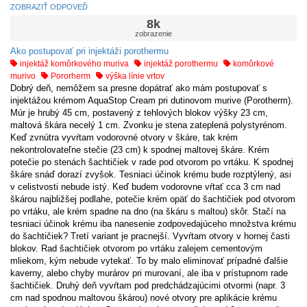
ZOBRAZIŤ ODPOVEĎ
8k
zobrazenie
Ako postupovať pri injektáži porothermu
injektáž komôrkového muriva
injektáž porothermu
komôrkové
murivo
Pororherm
výška línie vrtov
Dobrý deň, nemôžem sa presne dopátrať ako mám postupovať s
injektážou krémom AquaStop Cream pri dutinovom murive (Porotherm).
Múr je hrubý 45 cm, postavený z tehlových blokov výšky 23 cm,
maltová škára necelý 1 cm. Zvonku je stena zateplená polystyrénom.
Keď zvnútra vyvŕtam vodorovné otvory v škáre, tak krém
nekontrolovateľne stečie (23 cm) k spodnej maltovej škáre. Krém
potečie po stenách šachtičiek v rade pod otvorom po vrtáku. K spodnej
škáre snáď dorazí zvyšok. Tesniaci účinok krému bude rozptýlený, asi
v celistvosti nebude istý. Keď budem vodorovne vŕtať cca 3 cm nad
škárou najbližšej podlahe, potečie krém opäť do šachtičiek pod otvorom
po vrtáku, ale krém spadne na dno (na škáru s maltou) skôr. Stačí na
tesniaci účinok krému iba nanesenie zodpovedajúceho množstva krému
do šachtičiek? Tretí variant je pracnejší. Vyvŕtam otvory v hornej časti
blokov. Rad šachtičiek otvorom po vrtáku zalejem cementovým
mliekom, kým nebude vytekať. To by malo eliminovať prípadné ďalšie
kaverny, alebo chyby murárov pri murovaní, ale iba v prístupnom rade
šachtičiek. Druhý deň vyvŕtam pod predchádzajúcimi otvormi (napr. 3
cm nad spodnou maltovou škárou) nové otvory pre aplikácie krému