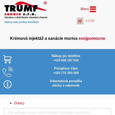
Menu
€
0,00
Krémová injektáž a sanácie muriva
svojpomocne
Nákup po telefóne
+420 606 187 916
Poradíme Vám
+420 731 565 565
Profi vrták Ø 14 mm
dĺžka 600 mm
Internetová poradňa
(pracovná dĺžka 550
otázky a odpovede
mm)
€
28,00
+
PŘIDAT DO KOŠÍKU
Dotazy