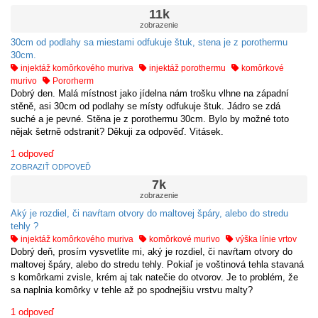
11k
zobrazenie
30cm od podlahy sa miestami odfukuje štuk, stena je z porothermu
30cm.
injektáž komôrkového muriva
injektáž porothermu
komôrkové
murivo
Pororherm
Dobrý den. Malá místnost jako jídelna nám trošku vlhne na západní
stěně, asi 30cm od podlahy se místy odfukuje štuk. Jádro se zdá
suché a je pevné. Stěna je z porothermu 30cm. Bylo by možné toto
nějak šetrně odstranit? Děkuji za odpověď. Vitásek.
1
odpoveď
ZOBRAZIŤ ODPOVEĎ
7k
zobrazenie
Aký je rozdiel, či navŕtam otvory do maltovej špáry, alebo do stredu
tehly ?
injektáž komôrkového muriva
komôrkové murivo
výška línie vrtov
Dobrý deň, prosím vysvetlite mi, aký je rozdiel, či navŕtam otvory do
maltovej špáry, alebo do stredu tehly. Pokiaľ je voštinová tehla stavaná
s komôrkami zvisle, krém aj tak natečie do otvorov. Je to problém, že
sa naplnia komôrky v tehle až po spodnejšiu vrstvu malty?
1
odpoveď