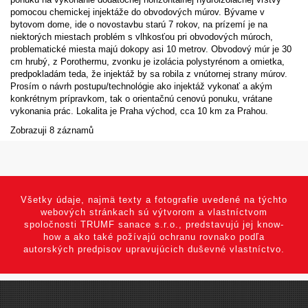
pomocou chemickej injektáže do obvodových múrov. Bývame v
bytovom dome, ide o novostavbu starú 7 rokov, na prízemí je na
niektorých miestach problém s vlhkosťou pri obvodových múroch,
problematické miesta majú dokopy asi 10 metrov. Obvodový múr je 30
cm hrubý, z Porothermu, zvonku je izolácia polystyrénom a omietka,
predpokladám teda, že injektáž by sa robila z vnútornej strany múrov.
Prosím o návrh postupu/technológie ako injektáž vykonať a akým
konkrétnym prípravkom, tak o orientačnú cenovú ponuku, vrátane
vykonania prác. Lokalita je Praha východ, cca 10 km za Prahou.
Zobrazuji 8 záznamů
Všetky údaje, najmä texty a fotografie uvedené na týchto
webových stránkach sú výtvorom a vlastníctvom
spoločnosti TRUMF sanace s.r.o., predstavujú jej know-
how a ako také požívajú ochranu rovnako podľa
autorských predpisov upravujúcich duševné vlastníctvo.