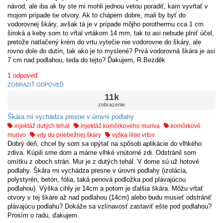
návod, ale iba ak by ste mi mohli jednou vetou poradiť, kam vyvŕtať v
mojom prípade tie otvory. Ak to chápem dobre, mali by byť do
vodorovnej škáry, avšak tá je v prípade môjho porothermu cca 1 cm
široká a keby som to vŕtal vrtákom 14 mm, tak to asi nebude plniť účel,
pretože natlačený krém do vrtu vytečie nie vodorovne do škáry, ale
rovno dole do dutín, tak ako je to myslené? Prvá vodorovná škára je asi
7 cm nad podlahou, teda do tejto? Ďakujem, R.Bezděk
1
odpoveď
ZOBRAZIŤ ODPOVEĎ
11k
zobrazenie
Škára mi vychádza presne v úrovni podlahy
injektáž dutých tehál
injektáž komôrkového muriva
komôrkové
murivo
vrty do priebežnej škáry
výška línie vrtov
Dobrý deň, chcel by som sa opýtať na spôsob aplikácie do vlhkého
zdiva. Kúpili sme dom a máme vlhké vnútorné zdi. Odstránil som
omítku z oboch strán. Mur je z dutých tehál. V dome sú už hotové
podlahy. Škára mi vychádza presne v úrovni podlahy (izolácia,
polystyrén, betón, fólia, taká penová podložka pod plávajúcou
podlahou). Výška cihly je 14cm a potom je ďalšia škára. Môžu vŕtať
otvory v tej škáre až nad podlahou (14cm) alebo budu musieť odstrániť
plávajúcu podlahu? Dokáže sa vzlínavosť zastaviť ešte pod podlahou?
Prosím o radu, ďakujem.