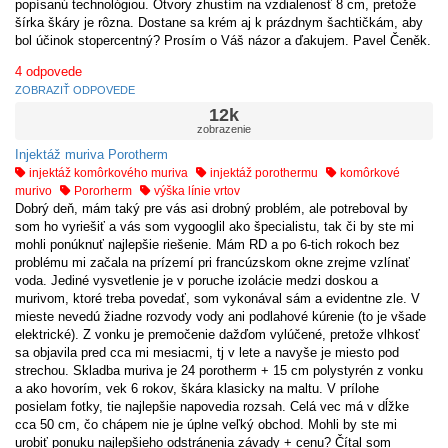
popísanú technológiou. Otvory zhustím na vzdialenosť 8 cm, pretože
šírka škáry je rôzna. Dostane sa krém aj k prázdnym šachtičkám, aby
bol účinok stopercentný? Prosím o Váš názor a ďakujem. Pavel Čeněk.
4
odpovede
ZOBRAZIŤ ODPOVEDE
12k
zobrazenie
Injektáž muriva Porotherm
injektáž komôrkového muriva
injektáž porothermu
komôrkové
murivo
Pororherm
výška línie vrtov
Dobrý deň, mám taký pre vás asi drobný problém, ale potreboval by
som ho vyriešiť a vás som vygooglil ako špecialistu, tak či by ste mi
mohli ponúknuť najlepšie riešenie. Mám RD a po 6-tich rokoch bez
problému mi začala na prízemí pri francúzskom okne zrejme vzlínať
voda. Jediné vysvetlenie je v poruche izolácie medzi doskou a
murivom, ktoré treba povedať, som vykonával sám a evidentne zle. V
mieste nevedú žiadne rozvody vody ani podlahové kúrenie (to je všade
elektrické). Z vonku je premočenie dažďom vylúčené, pretože vlhkosť
sa objavila pred cca mi mesiacmi, tj v lete a navyše je miesto pod
strechou. Skladba muriva je 24 porotherm + 15 cm polystyrén z vonku
a ako hovorím, vek 6 rokov, škára klasicky na maltu. V prílohe
posielam fotky, tie najlepšie napovedia rozsah. Celá vec má v dĺžke
cca 50 cm, čo chápem nie je úplne veľký obchod. Mohli by ste mi
urobiť ponuku najlepšieho odstránenia závady + cenu? Čítal som