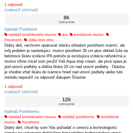
1
odpoveď
ZOBRAZIŤ ODPOVEĎ
8k
zobrazenie
Injektáž Porotherm
injektáž komôrkového muriva
Ipa
komôrkové murivo
Pororherm
výška línie vrtov
Dobry deň, nechcem opakovať otázku ohľadom porotherm tvarníc, ale
môj problém je nasledujúci. murivo porothem 30 cm plus obklad žula na
betónovú škáru izolácie IPA pretože je existujúca izolácia nefunkčná a
murivo vlhne chcel som použiť Váš Aqua stop cream, ale prvá spara je
pod urovní podlahy a ďalšia škára 20 cm nad urovní podlahy . Otázka:
je vhodné vŕtať škáru do tvárnice hneď nad urovní podlahy alebo túto
metódu nepoužiť za odpoveď ďakujem Šťastne
1
odpoveď
ZOBRAZIŤ ODPOVEĎ
12k
zobrazenie
Injektáž Porothermu
injektáž komôrkového muriva
injektáž porothermu
komôrkové
murivo
Pororherm
Dobrý deň, chcel by som Vás požiadať o cenovú a technologickú
ponuku na vykonanie dodatočnej horizontálnej hydroizolačnej vrstvy