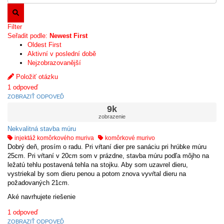
Filter
Seřadit podle:
Newest First
Oldest First
Aktivní v poslední době
Nejzobrazovanější
Položiť otázku
1
odpoveď
ZOBRAZIŤ ODPOVEĎ
9k
zobrazenie
Nekvalitná stavba múru
injektáž komôrkového muriva
komôrkové murivo
Dobrý deň, prosím o radu. Pri vŕtaní dier pre sanáciu pri hrúbke múru
25cm. Pri vŕtaní v 20cm som v prázdne, stavba múru podľa môjho na
ležatú tehlu postavená tehla na stojku. Aby som uzavrel dieru,
vystriekal by som dieru penou a potom znova vyvŕtal dieru na
požadovaných 21cm.
Aké navrhujete riešenie
1
odpoveď
ZOBRAZIŤ ODPOVEĎ