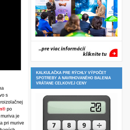
KALKULAČKA PRE RÝCHLY VÝPOČET
SPOTREBY A NAVRHOVANÉHO BALENIA
VRÁTANE CELKOVEJ CENY
na
vo s
roizolačnej
am®
po
 muriva je
a pri murive
rábaných