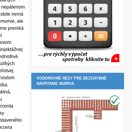
om nepálenom
ustote nemá
 murive, ale
rne preniká
í
lcovom
 injektážnej
ednotlivé
ekoľkých
listvej
zvislom
VODOROVNÉ REZY PRE BEZCHYBNÉ
NAVRTANIE MURIVA
eba.
ktná,
u
ercenta
ky
vystaveného
bcovia