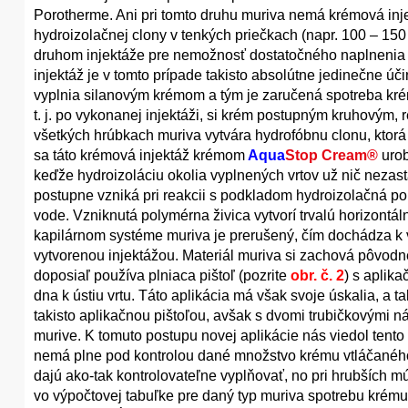
Porotherme. Ani pri tomto druhu muriva nemá krémová inj
hydroizolačnej clony v tenkých priečkach (napr. 100 – 15
druhom injektáže pre nemožnosť dostatočného naplnenia 
injektáž je v tomto prípade takisto absolútne jedinečne úč
vyplnia silanovým krémom a tým je zaručená spotreba kré
t. j. po vykonanej injektáži, si krém postupným kruhovým,
všetkých hrúbkach muriva vytvára hydrofóbnu clonu, ktorá 
sa táto krémová injektáž krémom
Aqua
Stop Cream®
urob
keďže hydroizoláciu okolia vyplnených vrtov už nič nezast
postupne vzniká pri reakcii s podkladom hydroizolačná pol
vode. Vzniknutá polymérna živica vytvorí trvalú horizontál
kapilárnom systéme muriva je prerušený, čím dochádza k 
vytvorenou injektážou. Materiál muriva si zachová pôvodn
doposiaľ používa plniaca pištoľ (pozrite
obr. č. 2
) s aplik
dna k ústiu vrtu. Táto aplikácia má však svoje úskalia, a t
takisto aplikačnou pištoľou, avšak s dvomi trubičkovými n
murive. K tomuto postupu novej aplikácie nás viedol tento
nemá plne pod kontrolou dané množstvo krému vtláčaného 
dajú ako-tak kontrolovateľne vyplňovať, no pri hrubších 
vo výpočtovej tabuľke pre daný typ muriva spotrebu krému