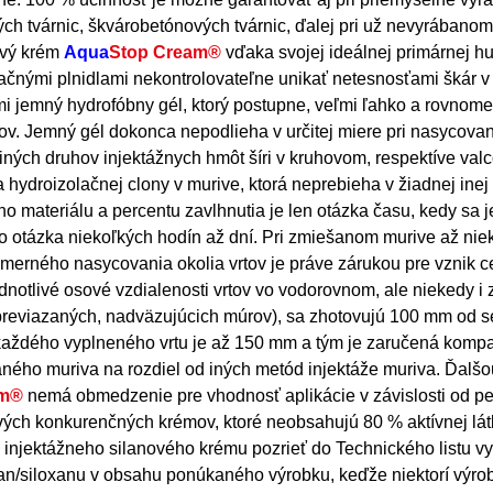
vých tvárnic, škvárobetónových tvárnic, ďalej pri už nevyrában
ový krém
Aqua
Stop Cream®
vďaka svojej ideálnej primárnej h
ikačnými plnidlami nekontrolovateľne unikať netesnosťami škár v
i jemný hydrofóbny gél, ktorý postupne, veľmi ľahko a rovnome
ov. Jemný gél dokonca nepodlieha v určitej miere pri nasycovan
d iných druhov injektážnych hmôt šíri v kruhovom, respektíve va
a hydroizolačnej clony v murive, ktorá neprebieha v žiadnej inej
 materiálu a percentu zavlhnutia je len otázka času, kedy sa j
e to otázka niekoľkých hodín až dní. Pri zmiešanom murive až ni
omerného nasycovania okolia vrtov je práve zárukou pre vznik ce
ednotlivé osové vzdialenosti vrtov vo vodorovnom, ale niekedy i 
o previazaných, nadväzujúcich múrov), sa zhotovujú 100 mm od s
 každého vyplneného vrtu je až 150 mm a tým je zaručená kompa
ovaného muriva na rozdiel od iných metód injektáže muriva. Ďalšo
am®
nemá obmedzenie pre vhodnosť aplikácie v závislosti od p
ových konkurenčných krémov, ktoré neobsahujú 80 % aktívnej lát
ky injektážneho silanového krému pozrieť do Technického listu 
silan/siloxanu v obsahu ponúkaného výrobku, keďže niektorí výro