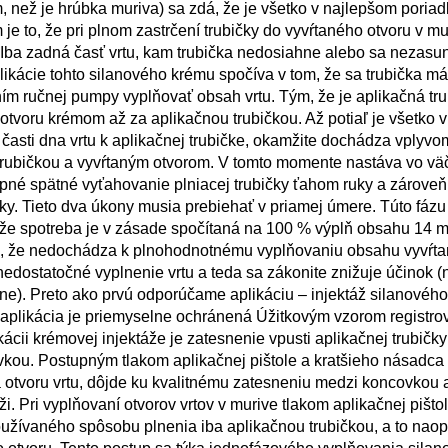
 než je hrúbka muriva) sa zdá, že je všetko v najlepšom poriad
je to, že pri plnom zastrčení trubičky do vyvŕtaného otvoru v mur
ba zadná časť vrtu, kam trubička nedosiahne alebo sa nezasu
ikácie tohto silanového krému spočíva v tom, že sa trubička m
ím ručnej pumpy vyplňovať obsah vrtu. Tým, že je aplikačná tr
voru krémom až za aplikačnou trubičkou. Až potiaľ je všetko v
časti dna vrtu k aplikačnej trubičke, okamžite dochádza vplyv
trubičkou a vyvŕtaným otvorom. V tomto momente nastáva vo vä
pné spätné vyťahovanie plniacej trubičky ťahom ruky a zároveň
ky. Tieto dva úkony musia prebiehať v priamej úmere. Túto fáz
že spotreba je v zásade spočítaná na 100 % výplň obsahu 14 
táva, že nedochádza k plnohodnotnému vyplňovaniu obsahu vyvŕt
edostatočné vyplnenie vrtu a teda sa zákonite znižuje účinok 
ne). Preto ako prvú odporúčame aplikáciu – injektáž silanového
 aplikácia je priemyselne ochránená Úžitkovým vzorom registr
ácii krémovej injektáže je zatesnenie vpusti aplikačnej trubič
vkou. Postupným tlakom aplikačnej pištole a kratšieho násadc
a otvoru vrtu, dôjde ku kvalitnému zatesneniu medzi koncovkou
. Pri vyplňovaní otvorov vrtov v murive tlakom aplikačnej pišt
oužívaného spôsobu plnenia iba aplikačnou trubičkou, a to nao