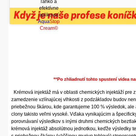
ľahko a
efektívne
aplikovať
Aqua
Stop
Cream©
**Po zhliadnutí tohto spustení videa na
Krémová injektáž má v oblasti chemických injektáží pre 
zamedzenie vzlínajúcej vlhkosti z podzákladov budov nena
priebežnou škárou, kde garantujeme 100 % výsledok, ale 
clony takisto veľmi vysoké. Vďaka vynikajúcim a špecifi
porovnávaní výsledkov s inými druhmi chemických beztlakov
krémová injektáž absolútnou jednotkou, keďže výsledky te
s priebežnou škárou (väčšinou murivo tehlové) stopercen