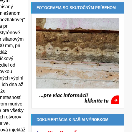
novým
písaný
FOTOGRAFIA SO SKUTOČNÝM PRÍBEHOM
 zmiešanom
beztlakovej“
 pri
ystyrénové
e silanovým
00 mm, pri
ktáž
bičkový
zdiel od
covkou
ných výplní
d ich dna až
áže
 netesnosť
ovom murive,
e pre všetky
ých otvorov
DOKUMENTÁCIA K NAŠIM VÝROBKOM
rive.
mová injektáž
®