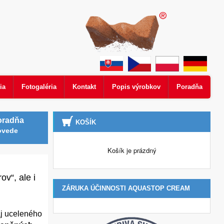
ia
Fotogaléria
Kontakt
Popis výrobkov
Poradňa
oradňa
KOŠÍK
ovede
Košík je prázdný
ov“, ale i
ZÁRUKA ÚČINNOSTI AQUASTOP CREAM
aj uceleného