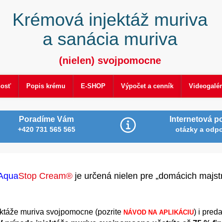
Krémová injektáž muriva
a sanácia muriva
(nielen) svojpomocne
nosť
Popis krému
E-SHOP
Výpočet a cenník
Videogalér
Poradíme Vám
Internetová p
+420 731 565 565
otázky a odp
Aqua
Stop Cream®
je určená nielen pre „domácich majstr
ektáže muriva svojpomocne (pozrit
e
)
i pred
NÁVOD NA APLIKÁCIU