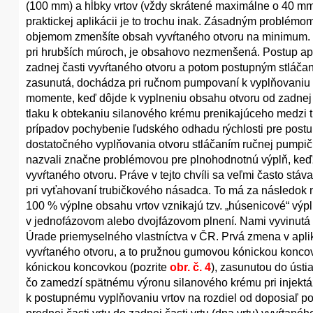
(100 mm) a hĺbky vrtov (vždy skrátené maximálne o 40 mm,
praktickej aplikácii je to trochu inak. Zásadným problémom 
objemom zmenšíte obsah vyvŕtaného otvoru na minimum. I
pri hrubších múroch, je obsahovo nezmenšená. Postup apl
zadnej časti vyvŕtaného otvoru a potom postupným stláčan
zasunutá, dochádza pri ručnom pumpovaní k vyplňovaniu ot
momente, keď dôjde k vyplneniu obsahu otvoru od zadnej 
tlaku k obtekaniu silanového krému prenikajúceho medzi 
prípadov pochybenie ľudského odhadu rýchlosti pre postu
dostatočného vyplňovania otvoru stláčaním ručnej pumpič
nazvali značne problémovou pre plnohodnotnú výplň, keď
vyvŕtaného otvoru. Práve v tejto chvíli sa veľmi často s
pri vyťahovaní trubičkového násadca. To má za následok n
100 % výplne obsahu vrtov vznikajú tzv. „húsenicové“ výpl
v jednofázovom alebo dvojfázovom plnení. Nami vyvinutá
Úrade priemyselného vlastníctva v ČR. Prvá zmena v aplik
vyvŕtaného otvoru, a to pružnou gumovou kónickou konco
kónickou koncovkou (pozrite
obr. č. 4
), zasunutou do ústi
čo zamedzí spätnému výronu silanového krému pri injektáži
k postupnému vyplňovaniu vrtov na rozdiel od doposiaľ p