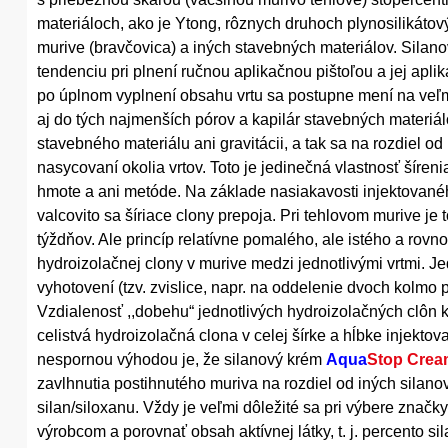
materiáloch, ako je Ytong, rôznych druhoch plynosilikáto
murive (bravčovica) a iných stavebných materiálov. Silan
tendenciu pri plnení ručnou aplikačnou pištoľou a jej apl
po úplnom vyplnení obsahu vrtu sa postupne mení na veľm
aj do tých najmenších pórov a kapilár stavebných materiál
stavebného materiálu ani gravitácii, a tak sa na rozdiel o
nasycovaní okolia vrtov. Toto je jedinečná vlastnosť šíreni
hmote a ani metóde. Na základe nasiakavosti injektovaného
valcovito sa šíriace clony prepoja. Pri tehlovom murive j
týždňov. Ale princíp relatívne pomalého, ale istého a rovn
hydroizolačnej clony v murive medzi jednotlivými vrtmi. J
vyhotovení (tzv. zvislice, napr. na oddelenie dvoch kolm
Vzdialenosť ,,dobehu“ jednotlivých hydroizolačných clôn
celistvá hydroizolačná clona v celej šírke a hĺbke injekt
nespornou výhodou je, že silanový krém
Aqua
Stop Cre
zavlhnutia postihnutého muriva na rozdiel od iných silan
silan/siloxanu. Vždy je veľmi dôležité sa pri výbere znač
výrobcom a porovnať obsah aktívnej látky, t. j. percento 