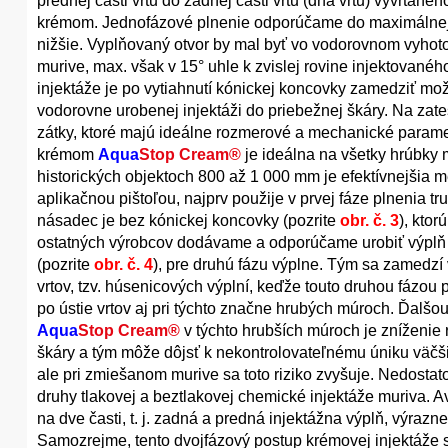
prednej časti vrtu do zadnej časti vrtu (dna vrtu) vyvŕtan
krémom. Jednofázové plnenie odporúčame do maximálnej 
nižšie. Vyplňovaný otvor by mal byť vo vodorovnom vyhot
murive, max. však v 15° uhle k zvislej rovine injektovan
injektáže je po vytiahnutí kónickej koncovky zamedziť mo
vodorovne urobenej injektáži do priebežnej škáry. Na za
zátky, ktoré majú ideálne rozmerové a mechanické parame
krémom
Aqua
Stop Cream®
je ideálna na všetky hrúbky 
historických objektoch 800 až 1 000 mm je efektívnejšia me
aplikačnou pištoľou, najprv použije v prvej fáze plnenia t
násadec je bez kónickej koncovky (pozrite
obr. č. 3
), kto
ostatných výrobcov dodávame a odporúčame urobiť výpl
(pozrite
obr. č. 4
), pre druhú fázu výplne. Tým sa zamed
vrtov, tzv. húsenicových výplní, keďže touto druhou fázou
po ústie vrtov aj pri týchto značne hrubých múroch. Ďalšo
Aqua
Stop Cream®
v týchto hrubších múroch je zníženie 
škáry a tým môže dôjsť k nekontrolovateľnému úniku väčšin
ale pri zmiešanom murive sa toto riziko zvyšuje. Nedosta
druhy tlakovej a beztlakovej chemické injektáže muriva. A
na dve časti, t. j. zadná a predná injektážna výplň, výraz
Samozrejme, tento dvojfázový postup krémovej injektáže sa