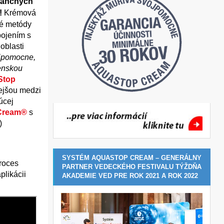
inančných
!
Krémová
né metódy
pojením s
oblasti
ojpomocne,
denskou
Stop
nejšou medzi
úcej
Cream®
s
)
SYSTÉM AQUASTOP CREAM – GENERÁLNY
roces
PARTNER VEDECKÉHO FESTIVALU TÝŽDŇA
plikácii
AKADEMIE VED PRE ROK 2021 A ROK 2022