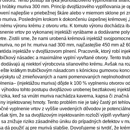
ého otvoru. Tento postup sa týka jednofázového vyplňovania sila
hrúbky muriva 300 mm. Princíp dvojfázového vyplňovania je o
ovení najlepšie v priebežnej škáre alebo v miernom sklone pri
ého muriva. Posledným krokom k dokončeniu úspešnej krémovej „
žnému výronu krému z otvoru vrtu. K tomuto výronu dochádza iba
tesnenie vrtov po vykonanej injektáži vyrábame a dodávame pol
tre. Zistili sme, že nami urobená krémová injektáž svojpomocn
muriva, no pri hr. muriva nad 300 mm, najčastejšie 450 mm až 6
tóda injektáže v dvojfázovom plnení. Pracovník, ktorý robí inje
rubičkový násadec a maximálne vyplní vyvŕtané otvory. Tento tru
rú dodávajú aj niektorí výrobcovia silanového krému. Avšak na ro
ň ešte krátkym trubičkovým násadcom s kónickou gumovou kon
zí výskytu už zmieňovaných a nami pomenovaných neplnohodnot
 plnenia– (injektážou muriva) dôjde k 100 % vyplneniu otvorov o
u výhodou tohto postupu dvojfázovo urobenej beztlakovej injekt
rizika, keď sa vnútri muriva nachádza kaverna, kapsa či značná
y injektovanej hmoty. Tento problém nie je taký častý pri tehl
točné vyplnenie vrtov z vyššie uvedených dôvodov je potenciáln
však tým, že sa dvojfázovým injektovaním rozloží výplň vyvŕtan
ne sa znižuje riziko zásadného úniku do prípadných defektov v mu
 dá použiť aj pre murivá slabšie. Dovoľujeme si tvrdiť, že kré