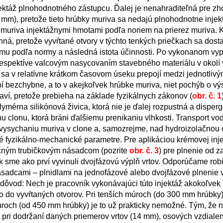
ektáž plnohodnotného zástupcu. Ďalej je nenahraditeľná pre zh
0 mm), pretože tieto hrúbky muriva sa nedajú plnohodnotne injek
muriva injektážnymi hmotami podľa noriem na prierez muriva.
inná, pretože vyvŕtané otvory v týchto tenkých priečkach sa dost
mu podľa normy a následná istota účinnosti. Po vykonanom vypl
 respektíve valcovým nasycovaním stavebného materiálu v okolí 
sa v relatívne krátkom časovom úseku prepojí medzi jednotlivým
í bezchybne, a to v akejkoľvek hrúbke muriva, niet pochýb o vý
aví, pretože prebieha na základe fyzikálnych zákonov (
obr. č. 1
ymérna silikónová živica, ktorá nie je ďalej rozpustná a disper
nu clonu, ktorá bráni ďalšiemu prenikaniu vlhkosti. Transport vo
vysychaniu muriva v clone a, samozrejme, nad hydroizolačnou
é fyzikálno-mechanické parametre. Pre aplikáciou krémovej inj
ačným trubičkovým násadcom (pozrite
obr. č. 3
) pre plnenie od z
ak sme ako prví vyvinuli dvojfázovú výplň vrtov. Odporúčame robi
ásadcami – plnidlami na jednofázové alebo dvojfázové plnenie v
 dôvod: Nech je pracovník vykonávajúci túto injektáž akokoľvek 
do vyvŕtaných otvorov. Pri tenších múroch (do 300 mm hrúbky)
múroch (od 450 mm hrúbky) je to už prakticky nemožné. Tým, že
 pri dodržaní daných priemerov vrtov (14 mm), osových vzdialen