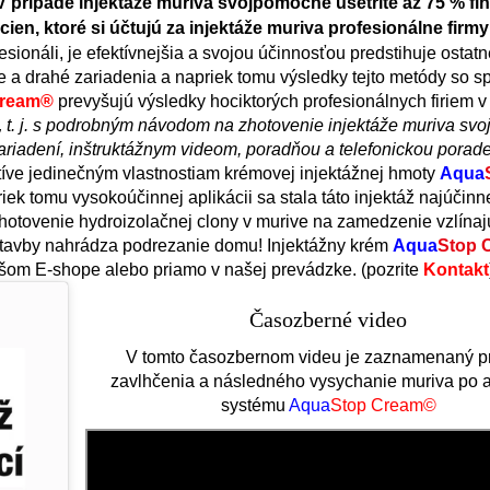
V prípade injektáže muriva svojpomocne ušetríte až 75 % f
cien, ktoré si účtujú za injektáže muriva profesionálne firmy
sionáli, je efektívnejšia a svojou účinnosťou predstihuje ostat
e a drahé zariadenia a napriek tomu výsledky tejto metódy so s
Cream®
prevyšujú výsledky hociktorých profesionálnych firiem v 
,
t. j. s podrobným návodom na zhotovenie injektáže muriva sv
ariadení, inštruktážnym videom, poradňou a telefonickou pora
ve jedinečným vlastnostiam krémovej injektážnej hmoty
Aqua
riek tomu vysokoúčinnej aplikácii sa stala táto injektáž najúčin
zhotovenie hydroizolačnej clony v murive na zamedzenie vzlínaj
 stavby nahrádza podrezanie domu! Injektážny krém
Aqua
Stop 
ašom E-shope alebo priamo v našej prevádzke. (pozrite
Kontakt
Časozberné video
V tomto časozbernom videu je zaznamenaný p
zavlhčenia a následného vysychanie muriva po a
systému
Aqua
Stop Cream©