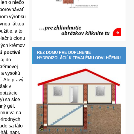
len o niečo
 porovnávať
čnom výrobku
vnou látkou
žitie, a to
olačnú clonu
aných krémov
ú poctivé
REZ DOMU PRE DOPLNENIE
HYDROIZOLÁCIÍ K TRVALÉMU ODVLHČENIU
aj do
krémovej
ť a vysokú
. Ale pravý
však v
fobizácie
y) sa síce
ný gél,
 muriva na
prírodných
ade sa táto
hál, napr.