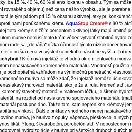
tky iba 15 %, 40 %, 60 % silan/siloxanu v obsahu. Tým sa môže 
ní rovnakého objemu) než cena nášho výrobku, ale je potrebné
torá je tým pádom pri 15 % obsahu aktívnej látky pri konkuren
šia oproti nami ponúkanému krému
Aqua
Stop Cream®
s 80 % aktí
 tieto krémy s nižším percentom aktívnej látky majú limitné pou
lhnutom murive nemusí tento krém vôbec vytvoriť stabilnú hydroiz
dnom rade sa ,,doháňa“ nízka účinnosť týchto nízkokoncentrov
 niečo nižšia cena vo výsledku niekoľkonásobne vyššia.
Toto s
ochybniť!
Krémová injektáž je vhodná okrem tehlového muriva 
entom nenasiakavého kamenného materiálu. Vhodnosť použitia 
ch je pochopiteľná vzhľadom na výnimočnú penetračnú vlastnos
u kamenného muriva sa môže zdať, že injektáž nemôže účinkovať
nasiakavý murovací materiál, ako je žula, rula, kremeň atď., a
 kamenný stavebný materiál v maltovom lôžku, je šírenie hydro
eriál, na rozdiel od nasiakavého spojovacieho materiálu (malt
 materiál postupne áno. Takže tam, kam neprenikne krémový jem
kapilárna vlhkosť. Ďalšie príklady vhodného menej nasiakavého
ového muriva, je murivo z opuky, vápenca, pieskovca, a iných 
ynosilikát, Ytong, škvarobetón, pórobetón atď. V neposlednom r
dorovnej hydroizolácie v murive pri všetkých druhoch dutých te