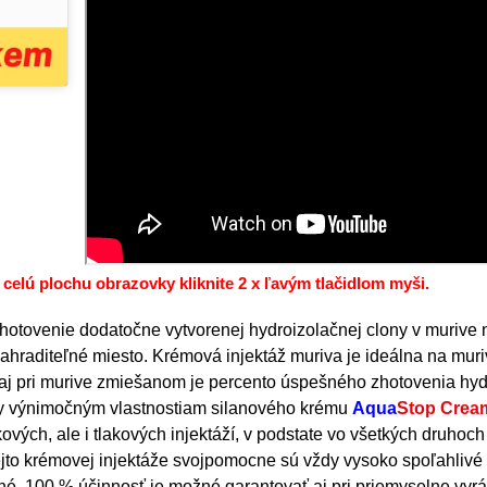
 celú plochu obrazovky kliknite 2 x ľavým tlačidlom myši.
zhotovenie dodatočne vytvorenej hydroizolačnej clony v murive 
hraditeľné miesto. Krémová injektáž muriva je ideálna na muri
aj pri murive zmiešanom je percento úspešného zhotovenia hyd
cky výnimočným vlastnostiam silanového krému
Aqua
Stop Cre
ých, ale i tlakových injektáží, v podstate vo všetkých druhoch
jto krémovej injektáže svojpomocne sú vždy vysoko spoľahlivé 
tné. 100 % účinnosť je možné garantovať aj pri priemyselne vy