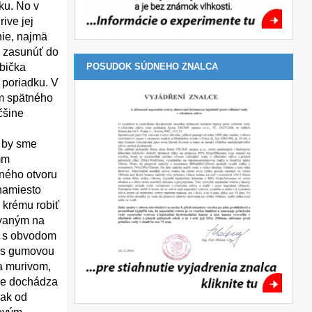
ku. No v
ive jej
nie, najmä
á zasunúť do
POSUDOK SÚDNEHO ZNALCA
ubička
 poriadku. V
om spätného
čšine
u by sme
mm
aného otvoru
(namiesto
 krému robiť
ovaným na
ky s obvodom
a s gumovou
 a murivom,
ole dochádza
pak od