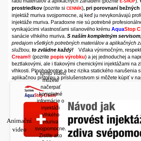
radu materiálov a aplikačných zariadení (pozrite
).
E-SHOP
prostriedkov
(pozrite si
)
, pri porovnaní bežných 
CENNÍK
injektáž muriva svojpomocne, aj keď ju nevykonávajú profe
injektáže muriva. Paradoxne nie sú potrebné profesionáln
vynikajúcimi vlastnosťami silanového krému
Aqua
Stop 
sanácie vlhkého muriva.
S naším kompletným servisom
predajom všetkých potrebných materiálov a aplikačných z
službou,
to zvládne každý!
Vďaka výnimočným, respektí
Cream®
(pozrite
popis výrobku
) a jej jednoduchej a nap
beztlakovými, ale i tlakovými chemickými injektážami na 
vlhkosti. Plnohodnotne a bez rizika statického narušenia
V tomto videu
aplikačnou pištoľou a príslušenstvom si môžete kúpiť v n
môžete
načerpať
kompletné
informácie o
injektáži
vlhkého
Animační
muriva
video
svojpomocne.
Zistíte ako