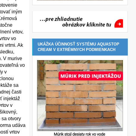
otovenie
tovať iným
 Krémová
atočne
není vrtov,
vrtov vo
UKÁŽKA ÚČINNOSŤ SYSTÉMU AQUASTOP
i vrtmi. Ak
CREAM V EXTRÉMNYCH PODMIENKACH
sledku,
). V murive
govateľná vo
dy v
 clonou
ektáže sa
adnej časti
ť injektáž
rtov v
šikovný,
 sa otvory
 norma udáva
ostí vrtov