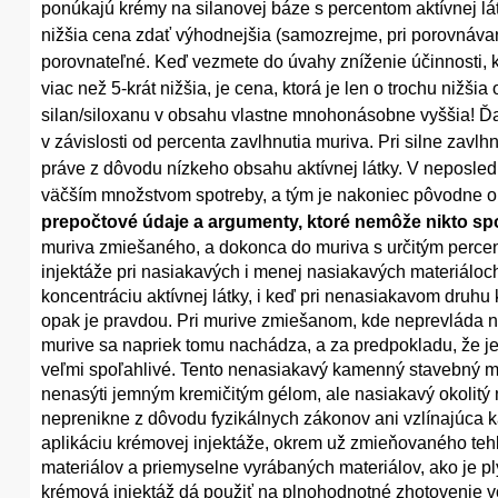
ponúkajú krémy na silanovej báze s percentom aktívnej lá
nižšia cena zdať výhodnejšia (samozrejme, pri porovnáva
porovnateľné. Keď vezmete do úvahy zníženie účinnosti, k
viac než 5-krát nižšia, je cena, ktorá je len o trochu niž
silan/siloxanu v obsahu vlastne mnohonásobne vyššia! Ďalej
v závislosti od percenta zavlhnutia muriva. Pri silne zav
práve z dôvodu nízkeho obsahu aktívnej látky. V neposle
väčším množstvom spotreby, a tým je nakoniec pôvodne o
prepočtové údaje a argumenty, ktoré nemôže nikto sp
muriva zmiešaného, a dokonca do muriva s určitým perc
injektáže pri nasiakavých i menej nasiakavých materiálo
koncentráciu aktívnej látky, i keď pri nenasiakavom druh
opak je pravdou. Pri murive zmiešanom, kde neprevláda ne
murive sa napriek tomu nachádza, a za predpokladu, že je
veľmi spoľahlivé. Tento nenasiakavý kamenný stavebný mat
nenasýti jemným kremičitým gélom, ale nasiakavý okolitý
neprenikne z dôvodu fyzikálnych zákonov ani vzlínajúca 
aplikáciu krémovej injektáže, okrem už zmieňovaného tehl
materiálov a priemyselne vyrábaných materiálov, ako je pl
krémová injektáž dá použiť na plnohodnotné zhotovenie vo