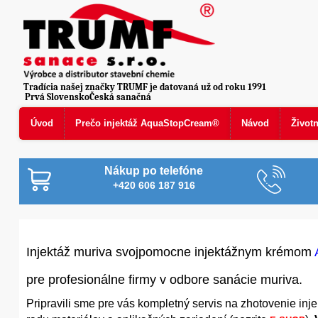
Tradícia našej značky TRUMF je datovaná už od roku 1991
Prvá SlovenskoČeská sanačná
Úvod
Prečo injektáž AquaStopCream®
Návod
Život
Nákup po telefóne
+420 606 187 916
Injektáž muriva svojpomocne injektážnym krémom
pre profesionálne firmy v odbore sanácie muriva.
Pripravili sme pre vás kompletný servis na zhotovenie inj