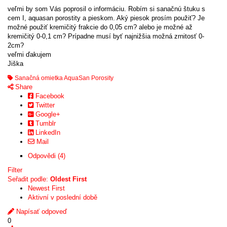
veľmi by som Vás poprosil o informáciu. Robím si sanačnú štuku s
cem I, aquasan porostity a pieskom. Aký piesok prosím použiť? Je
možné použiť kremičitý frakcie do 0,05 cm? alebo je možné až
kremičitý 0-0,1 cm? Prípadne musí byť najnižšia možná zrnitosť 0-
2cm?
veľmi ďakujem
Jiška
Sanačná omietka AquaSan Porosity
Share
Facebook
Twitter
Google+
Tumblr
LinkedIn
Mail
Odpovědi (4)
Filter
Seřadit podle:
Oldest First
Newest First
Aktivní v poslední době
Napísať odpoveď
0