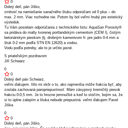
0
Dobrý deň, pán Jiško,
zrnitosť na namiešanie sanačného štuku odporúčam od 0 plus – do
max. 2 mm. Viac rozhodne nie. Potom by bol veľmi hrubý pre estetický
výsledok.
Tu Vám posielam odporúčania z technického listu: AquaSan Porosity®
sa pridáva do malty tvorenej portlandským cementom (CEM I), čistým
betonárskym pieskom (tj. drobným kamenivom fr. pre jadro 0-4 mm a
štuk 0-2 mm podľa STN EN 12620) a vodou.
Vodu podľa potreby, ale to je určite jasné.
S priateľským pozdravom
Jiří Schwarz
0
0
Dobrý deň pán Schwarz,
veľmi ďakujem. Išlo mi skôr o to, ako najmenšia môže frakcia byť, aby
zostala zachovaná paropriepustnosť. Mám zásypový kremičitý piesok
frakciu 0-0,5 mm. Je to hrozne jemnučké a keď to stočím, bojím sa, že
si to úplne zalepím a štuka nebude priepustná. veľmi ďakujem Pavel
Jiška
0
0
Dobrý deň, pán Jiško,