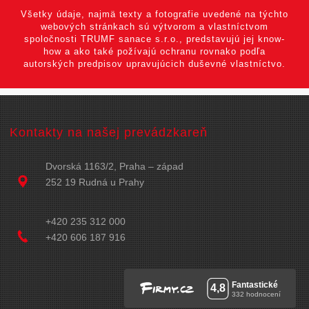
Všetky údaje, najmä texty a fotografie uvedené na týchto
webových stránkach sú výtvorom a vlastníctvom
spoločnosti TRUMF sanace s.r.o., predstavujú jej know-
how a ako také požívajú ochranu rovnako podľa
autorských predpisov upravujúcich duševné vlastníctvo.
Kontakty na našej prevádzkareň
Dvorská 1163/2, Praha – západ
252 19 Rudná u Prahy
+420 235 312 000
+420 606 187 916