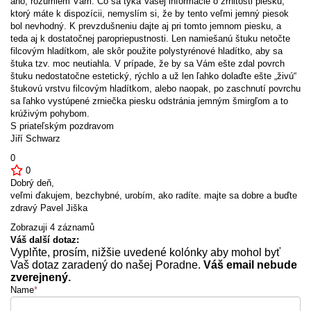
áno, rozumiem Vám. Čo sa týka Vašej informácie o zrnitosti piesku,
ktorý máte k dispozícii, nemyslím si, že by tento veľmi jemný piesok
bol nevhodný. K prevzdušneniu dajte aj pri tomto jemnom piesku, a
teda aj k dostatočnej paropriepustnosti. Len namiešanú štuku netočte
filcovým hladítkom, ale skôr použite polystyrénové hladítko, aby sa
štuka tzv. moc neutiahla. V prípade, že by sa Vám ešte zdal povrch
štuku nedostatočne estetický, rýchlo a už len ľahko dolaďte ešte „živú“
štukovú vrstvu filcovým hladítkom, alebo naopak, po zaschnutí povrchu
sa ľahko vystúpené zrniečka piesku odstránia jemným šmirgľom a to
krúživým pohybom.
S priateľským pozdravom
Jiří Schwarz
0
0
Dobrý deň,
veľmi ďakujem, bezchybné, urobím, ako radíte. majte sa dobre a buďte
zdravý Pavel Jiška
Zobrazuji 4 záznamů
Váš další dotaz:
Vyplňte, prosím, nižšie uvedené kolónky aby mohol byť
Vaš dotaz zaradený do našej Poradne.
Váš email nebude
zverejnený.
Name
*