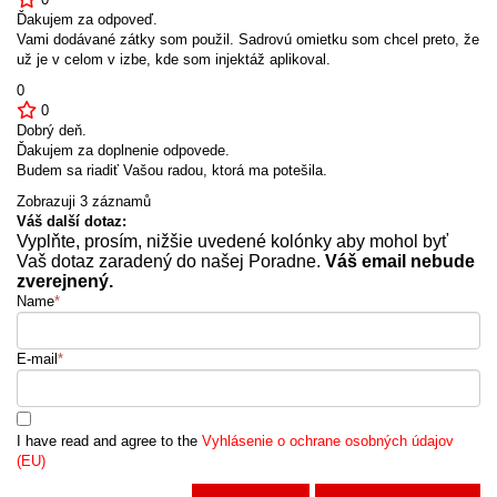
Ďakujem za odpoveď.
Vami dodávané zátky som použil. Sadrovú omietku som chcel preto, že
už je v celom v izbe, kde som injektáž aplikoval.
0
0
Dobrý deň.
Ďakujem za doplnenie odpovede.
Budem sa riadiť Vašou radou, ktorá ma potešila.
Zobrazuji 3 záznamů
Váš další dotaz:
Vyplňte, prosím, nižšie uvedené kolónky aby mohol byť
Vaš dotaz zaradený do našej Poradne.
Váš email nebude
zverejnený.
Name
*
E-mail
*
I have read and agree to the
Vyhlásenie o ochrane osobných údajov
(EU)