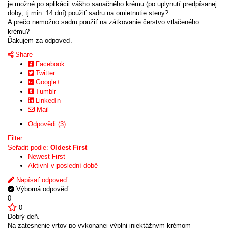
je možné po aplikácii vášho sanačného krému (po uplynutí predpísanej
doby, tj min. 14 dní) použiť sadru na omietnutie steny?
A prečo nemožno sadru použiť na zátkovanie čerstvo vtlačeného
krému?
Ďakujem za odpoveď.
Share
Facebook
Twitter
Google+
Tumblr
LinkedIn
Mail
Odpovědi (3)
Filter
Seřadit podle:
Oldest First
Newest First
Aktivní v poslední době
Napísať odpoveď
Výborná odpověď
0
0
Dobrý deň.
Na zatesnenie vrtov po vykonanej výplni injektážnym krémom