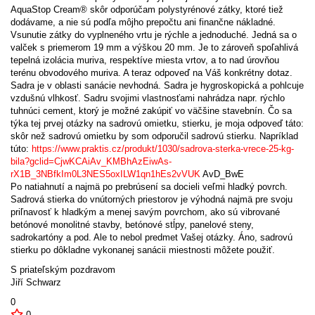
AquaStop Cream® skôr odporúčam polystyrénové zátky, ktoré tiež
dodávame, a nie sú podľa môjho prepočtu ani finančne nákladné.
Vsunutie zátky do vyplneného vrtu je rýchle a jednoduché. Jedná sa o
valček s priemerom 19 mm a výškou 20 mm. Je to zároveň spoľahlivá
tepelná izolácia muriva, respektíve miesta vrtov, a to nad úrovňou
terénu obvodového muriva. A teraz odpoveď na Váš konkrétny dotaz.
Sadra je v oblasti sanácie nevhodná. Sadra je hygroskopická a pohlcuje
vzdušnú vlhkosť. Sadru svojimi vlastnosťami nahrádza napr. rýchlo
tuhnúci cement, ktorý je možné zakúpiť vo väčšine stavebnín. Čo sa
týka tej prvej otázky na sadrovú omietku, stierku, je moja odpoveď táto:
skôr než sadrovú omietku by som odporučil sadrovú stierku. Napríklad
túto:
https://www.praktis.cz/produkt/1030/sadrova-sterka-vrece-25-kg-
bila?gclid=CjwKCAiAv_KMBhAzEiwAs-
rX1B_3NBfkIm0L3NES5oxILW1qn1hEs2vVUK
AvD_BwE
Po natiahnutí a najmä po prebrúsení sa docieli veľmi hladký povrch.
Sadrová stierka do vnútorných priestorov je výhodná najmä pre svoju
priľnavosť k hladkým a menej savým povrchom, ako sú vibrované
betónové monolitné stavby, betónové stĺpy, panelové steny,
sadrokartóny a pod. Ale to nebol predmet Vašej otázky. Áno, sadrovú
stierku po dôkladne vykonanej sanácii miestnosti môžete použiť.
S priateľským pozdravom
Jiří Schwarz
0
0