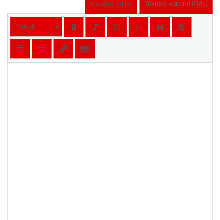
Vizuálny editor
Textový editor (HTML)
Odsek