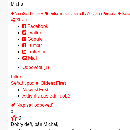
Michal
AquaSan Porosity
Doba miešania omietky AquaSan Porosity
Sanač
Share
Facebook
Twitter
Google+
Tumblr
LinkedIn
Mail
Odpovědi (1)
Filter
Seřadit podle:
Oldest First
Newest First
Aktivní v poslední době
Napísať odpoveď
0
0
Dobrý deň, pán Michal,