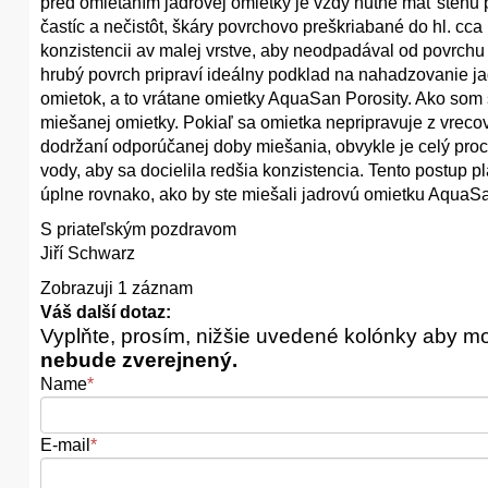
pred omietaním jadrovej omietky je vždy nutné mať stenu
častíc a nečistôt, škáry povrchovo preškriabané do hl. cc
konzistencii av malej vrstve, aby neodpadával od povrchu
hrubý povrch pripraví ideálny podklad na nahadzovanie jad
omietok, a to vrátane omietky AquaSan Porosity. Ako som s
miešanej omietky. Pokiaľ sa omietka nepripravuje z vrec
dodržaní odporúčanej doby miešania, obvykle je celý proc
vody, aby sa docielila redšia konzistencia. Tento postup 
úplne rovnako, ako by ste miešali jadrovú omietku AquaSan
S priateľským pozdravom
Jiří Schwarz
Zobrazuji 1 záznam
Váš další dotaz:
Vyplňte, prosím, nižšie uvedené kolónky aby m
nebude zverejnený.
Name
*
E-mail
*