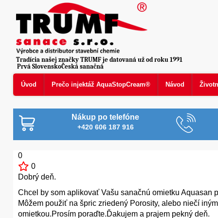
Tradícia našej značky TRUMF je datovaná už od roku 1991
Prvá SlovenskoČeská sanačná
Úvod
Prečo injektáž AquaStopCream®
Návod
Život
Nákup po telefóne
+420 606 187 916
0
0
Dobrý deň.
Chcel by som aplikovať Vašu sanačnú omietku Aquasan por
Môžem použiť na špric zriedený Porosity, alebo niečí i
omietkou.Prosím poraďte.Ďakujem a prajem pekný deň.