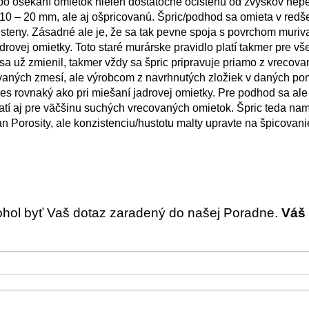
 po osekaní omietok nielen dostatočne očistenú od zvyškov ne
a 10 – 20 mm, ale aj ošpricovanú. Špric/podhod sa omieta v redš
 steny. Zásadné ale je, že sa tak pevne spoja s povrchom muriv
rovej omietky. Toto staré murárske pravidlo platí takmer pre vš
a už zmienil, takmer vždy sa špric pripravuje priamo z vrecovan
ovaných zmesí, ale výrobcom z navrhnutých zložiek v daných po
es rovnaký ako pri miešaní jadrovej omietky. Pre podhod sa ale
platí aj pre väčšinu suchých vrecovaných omietok. Špric teda na
 Porosity, ale konzistenciu/hustotu malty upravte na špicovani
ohol byť Vaš dotaz zaradený do našej Poradne.
Váš 