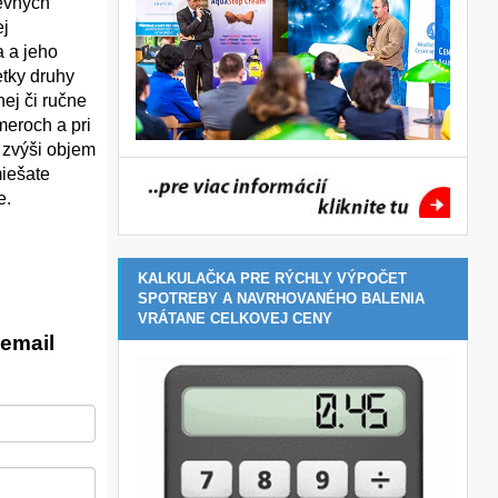
pevných
ej
a a jeho
etky druhy
ej či ručne
meroch a pri
 zvýši objem
miešate
e.
KALKULAČKA PRE RÝCHLY VÝPOČET
SPOTREBY A NAVRHOVANÉHO BALENIA
VRÁTANE CELKOVEJ CENY
email