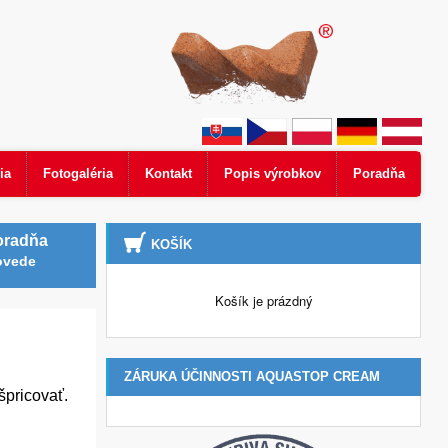
ia
Fotogaléria
Kontakt
Popis výrobkov
Poradňa
oradňa
KOŠÍK
ovede
Košík je prázdný
ZÁRUKA ÚČINNOSTI AQUASTOP CREAM
špricovať.