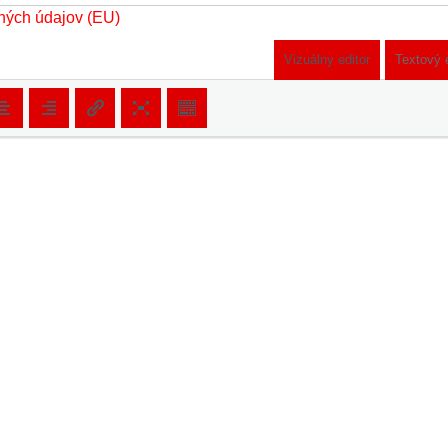
ných údajov (EU)
Vizuálny editor
Textový 