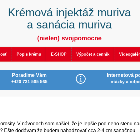
Krémová injektáž muriva
a sanácia muriva
(nielen) svojpomocne
nosť
Popis krému
E-SHOP
Výpočet a cenník
Videogalér
Poradíme Vám
Internetová p
+420 731 565 565
otázky a odp
osity. V návodoch som našiel, že je lepšie pod neho stenu na
ným? Ešte dodávam že budem nahadzovať cca 2-4 cm sanačnou