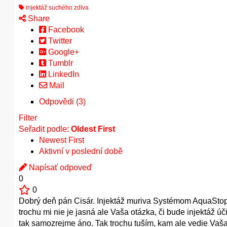
injektáž suchého zdiva
Share
Facebook
Twitter
Google+
Tumblr
LinkedIn
Mail
Odpovědi (3)
Filter
Seřadit podle:
Oldest First
Newest First
Aktivní v poslední době
Napísať odpoveď
0
0
Dobrý deň pán Cisár. Injektáž muriva Systémom AquaStop 
trochu mi nie je jasná ale Vaša otázka, či bude injektáž 
tak samozrejme áno. Tak trochu tuším, kam ale vedie Vaša 