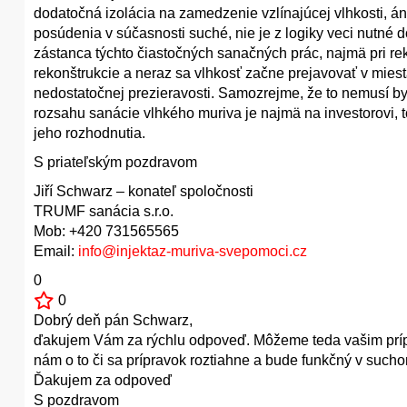
dodatočná izolácia na zamedzenie vzlínajúcej vlhkosti, á
posúdenia v súčasnosti suché, nie je z logiky veci nutné 
zástanca týchto čiastočných sanačných prác, najmä pri rek
rekonštrukcie a neraz sa vlhkosť začne prejavovať v miest
nedostatočnej prezieravosti. Samozrejme, že to nemusí byť
rozsahu sanácie vlhkého muriva je najmä na investorovi, 
jeho rozhodnutia.
S priateľským pozdravom
Jiří Schwarz – konateľ spoločnosti
TRUMF sanácia s.r.o.
Mob: +420 731565565
Email:
info@injektaz-muriva-svepomoci.cz
0
0
Dobrý deň pán Schwarz,
ďakujem Vám za rýchlu odpoveď. Môžeme teda vašim prípr
nám o to či sa prípravok roztiahne a bude funkčný v such
Ďakujem za odpoveď
S pozdravom