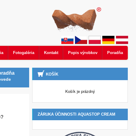
ia
Fotogaléria
Kontakt
Popis výrobkov
Poradňa
oradňa
KOŠÍK
ovede
Košík je prázdný
ZÁRUKA ÚČINNOSTI AQUASTOP CREAM
e?