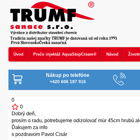
Tradícia našej značky TRUMF je datovaná už od roku 1991
Prvá SlovenskoČeská sanačná
Úvod
Prečo injektáž AquaStopCream®
Návod
Život
Nákup po telefóne
+420 606 187 916
0
0
Dobrý deň,
prosím o radu, potrebujeme odizolovať múr 45cm hrubú a
Ďakujem za info
s pozdravom Pavol Cisár