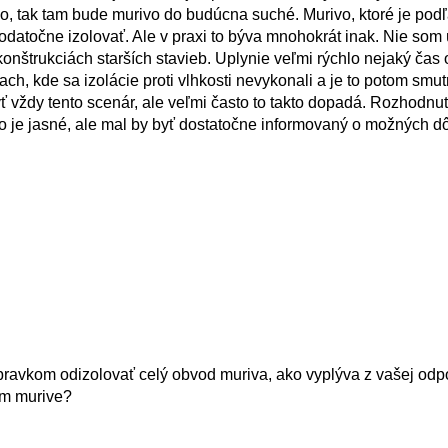
no, tak tam bude murivo do budúcna suché. Murivo, ktoré je pod
dodatočne izolovať. Ale v praxi to býva mnohokrát inak. Nie som
onštrukciách starších stavieb. Uplynie veľmi rýchlo nejaký čas 
ach, kde sa izolácie proti vlhkosti nevykonali a je to potom smu
 vždy tento scenár, ale veľmi často to takto dopadá. Rozhodnut
to je jasné, ale mal by byť dostatočne informovaný o možných 
avkom odizolovať celý obvod muriva, ako vyplýva z vašej odp
om murive?