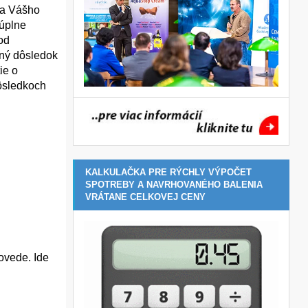
ľa Vášho
 úplne
od
tný dôsledok
ie o
dôsledkoch
KALKULAČKA PRE RÝCHLY VÝPOČET
SPOTREBY A NAVRHOVANÉHO BALENIA
VRÁTANE CELKOVEJ CENY
ovede. Ide