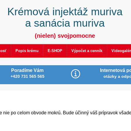
Krémová injektáž muriva
a sanácia muriva
(nielen) svojpomocne
nosť
Popis krému
E-SHOP
Výpočet a cenník
Videogalér
Poradíme Vám
Internetová p
+420 731 565 565
otázky a odp
le nie po celom obvode mokrú. Bude účinný váš prípravok všad