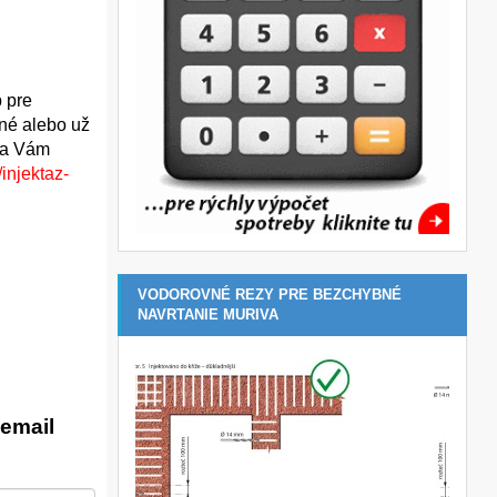
p pre
bné alebo už
 sa Vám
injektaz-
VODOROVNÉ REZY PRE BEZCHYBNÉ
NAVRTANIE MURIVA
email