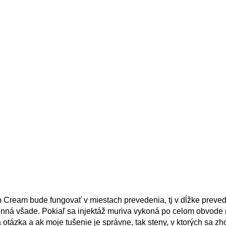
Cream bude fungovať v miestach prevedenia, tj v dĺžke preved
účinná všade. Pokiaľ sa injektáž muriva vykoná po celom obvode 
otázka a ak moje tušenie je správne, tak steny, v ktorých sa zh