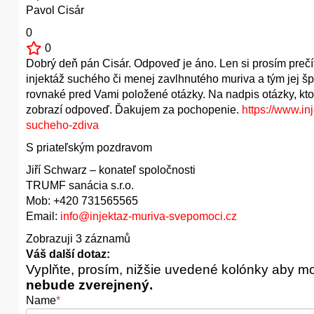
Pavol Cisár
0
0
Dobrý deň pán Cisár. Odpoveď je áno. Len si prosím prečí
injektáž suchého či menej zavlhnutého muriva a tým jej šp
rovnaké pred Vami položené otázky. Na nadpis otázky, kt
zobrazí odpoveď. Ďakujem za pochopenie.
https://www.in
sucheho-zdiva
S priateľským pozdravom
Jiří Schwarz – konateľ spoločnosti
TRUMF sanácia s.r.o.
Mob: +420 731565565
Email:
info@injektaz-muriva-svepomoci.cz
Zobrazuji 3 záznamů
Váš další dotaz:
Vyplňte, prosím, nižšie uvedené kolónky aby m
nebude zverejnený.
Name
*