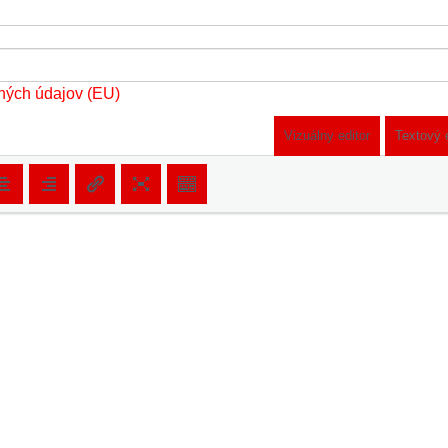
ných údajov (EU)
Vizuálny editor
Textový 