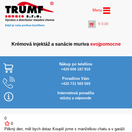
Menu
€
0,00
Krémová injektáž a sanácie muriva
svojpomocne
Nákup po telefóne
+420 606 187 916
Poradíme Vám
+420 731 565 565
AquaStop Protect® (5 l)
Na
hydrofóbny ochranný
Internetová poradňa
náter
otázky a odpovede
€
47,50
+
PŘIDAT DO KOŠÍKU
0
0
Pěkný den, měl bych dotaz.Koupili jsme s manželkou chatu a v garáži