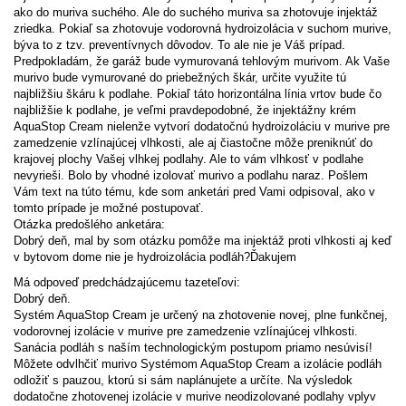
ako do muriva suchého. Ale do suchého muriva sa zhotovuje injektáž
zriedka. Pokiaľ sa zhotovuje vodorovná hydroizolácia v suchom murive,
býva to z tzv. preventívnych dôvodov. To ale nie je Váš prípad.
Predpokladám, že garáž bude vymurovaná tehlovým murivom. Ak Vaše
murivo bude vymurované do priebežných škár, určite využite tú
najbližšiu škáru k podlahe. Pokiaľ táto horizontálna línia vrtov bude čo
najbližšie k podlahe, je veľmi pravdepodobné, že injektážny krém
AquaStop Cream nielenže vytvorí dodatočnú hydroizoláciu v murive pre
zamedzenie vzlínajúcej vlhkosti, ale aj čiastočne môže preniknúť do
krajovej plochy Vašej vlhkej podlahy. Ale to vám vlhkosť v podlahe
nevyrieši. Bolo by vhodné izolovať murivo a podlahu naraz. Pošlem
Vám text na túto tému, kde som anketári pred Vami odpisoval, ako v
tomto prípade je možné postupovať.
Otázka predošlého anketára:
Dobrý deň, mal by som otázku pomôže ma injektáž proti vlhkosti aj keď
v bytovom dome nie je hydroizolácia podláh?Ďakujem
Má odpoveď predchádzajúcemu tazeteľovi:
Dobrý deň.
Systém AquaStop Cream je určený na zhotovenie novej, plne funkčnej,
vodorovnej izolácie v murive pre zamedzenie vzlínajúcej vlhkosti.
Sanácia podláh s naším technologickým postupom priamo nesúvisí!
Môžete odvlhčiť murivo Systémom AquaStop Cream a izolácie podláh
odložiť s pauzou, ktorú si sám naplánujete a určíte. Na výsledok
dodatočne zhotovenej izolácie v murive neodizolované podlahy vplyv