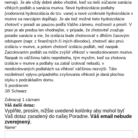
nemajú. Je ale vždy dobré alebo vhodné, keď sa rieši súčasne sanácia
vlhkých podláh a sanácia muriva. Nové hydroizolácie podlahy
(vodorovná hydroizolácia do tzv. vane) a nové vzniknuté hydroizolácie v
murive sa navzájom dopĺňajú. Je ale tiež možné tieto hydroizolácie
zhotoviť v poradí as pauzou podľa Vášho zámeru, možností a priorít. V
praxi je ale predsa len vhodnejšie, v prípade, že zhotoviteľ zvažuje
poradie sanácie a vie, že izolácia bude zhotovovať s dlhším časovým
odstupom (napr. z finančných či iných dôvodov), zhotoviť ako prvú
izoláciu v murive, a potom zhotoviť izoláciu podláh, než naopak.
Zaizolovaním podláh sa môže zvýšiť vlhkosť v neodizolovanom murive.
Naopak to väčšinou takto neprebieha, tým myslím, keď sa zhotovia
izolácie v murive a podlahy sa zatiaľ izolovať nebudú, v
neodizolovaných podlahách sa vlhkosť väčšinou nezvýši. Táto
rozdielnosť vplyvu prípadného zvyšovania vlhkosti je daná plochou
styku s podzákladím domu.
S pozdravom
Jiří Schwarz
Zobrazuji 1 záznam
Váš další dotaz:
Vyplňte, prosím, nižšie uvedené kolónky aby mohol byť
Vaš dotaz zaradený do našej Poradne.
Váš email nebude
zverejnený.
Name
*