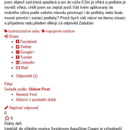
jsem objevil zed,která opadává a asi do výše 0,5m je vlhká a podlaha je
rovněž vlhká, chtěl jsem se zeptat jestli Váš krém aplikovaný do
mokrého zdiva podle vašeho návodu prostoupí i do podlahy nebo budu
muset provézt i sanaci podlahy? Prosil bych váš názor na danou situaci
a případnou radu,předem děkuji za odpověd Zaduban
hydroizolačná vaňa
napojenie izolácie
Share
Facebook
Twitter
Google+
Tumblr
LinkedIn
Mail
Odpovědi (1)
Filter
Seřadit podle:
Oldest First
Newest First
Aktivní v poslední době
Napísať odpoveď
0
0
Dobrý deň.
Injektáž do vlhkého muriva Systémom AquaStop Cream je výhodnejší