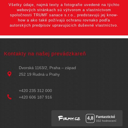
Všetky údaje, najmä texty a fotografie uvedené na týchto
webových stránkach sú výtvorom a vlastníctvom
spoločnosti TRUMF sanace s.r.o., predstavujú jej know-
how a ako také požívajú ochranu rovnako podľa
autorských predpisov upravujúcich duševné vlastníctvo.
Kontakty na našej prevádzkareň
Dvorská 1163/2, Praha – západ
252 19 Rudná u Prahy
+420 235 312 000
+420 606 187 916