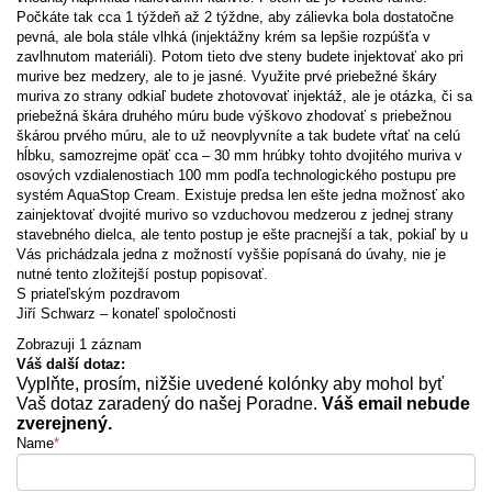
Počkáte tak cca 1 týždeň až 2 týždne, aby zálievka bola dostatočne
pevná, ale bola stále vlhká (injektážny krém sa lepšie rozpúšťa v
zavlhnutom materiáli). Potom tieto dve steny budete injektovať ako pri
murive bez medzery, ale to je jasné. Využite prvé priebežné škáry
muriva zo strany odkiaľ budete zhotovovať injektáž, ale je otázka, či sa
priebežná škára druhého múru bude výškovo zhodovať s priebežnou
škárou prvého múru, ale to už neovplyvníte a tak budete vŕtať na celú
hĺbku, samozrejme opäť cca – 30 mm hrúbky tohto dvojitého muriva v
osových vzdialenostiach 100 mm podľa technologického postupu pre
systém AquaStop Cream. Existuje predsa len ešte jedna možnosť ako
zainjektovať dvojité murivo so vzduchovou medzerou z jednej strany
stavebného dielca, ale tento postup je ešte pracnejší a tak, pokiaľ by u
Vás prichádzala jedna z možností vyššie popísaná do úvahy, nie je
nutné tento zložitejší postup popisovať.
S priateľským pozdravom
Jiří Schwarz – konateľ spoločnosti
Zobrazuji 1 záznam
Váš další dotaz:
Vyplňte, prosím, nižšie uvedené kolónky aby mohol byť
Vaš dotaz zaradený do našej Poradne.
Váš email nebude
zverejnený.
Name
*