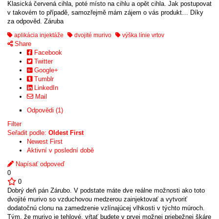
Klasická červená cihla, poté místo na cihlu a opět cihla. Jak postupovat
v takovém to případě, samozřejmě mám zájem o vás produkt… Díky
za odpověd. Záruba
aplikácia injektáže
dvojité murivo
výška línie vrtov
Share
Facebook
Twitter
Google+
Tumblr
LinkedIn
Mail
Odpovědi (1)
Filter
Seřadit podle:
Oldest First
Newest First
Aktivní v poslední době
Napísať odpoveď
0
0
Dobrý deň pán Zárubo. V podstate máte dve reálne možnosti ako toto
dvojité murivo so vzduchovou medzerou zainjektovať a vytvoriť
dodatočnú clonu na zamedzenie vzlínajúcej vlhkosti v týchto múroch.
Tým, že murivo je tehlové, vŕtať budete v prvej možnej priebežnej škáre