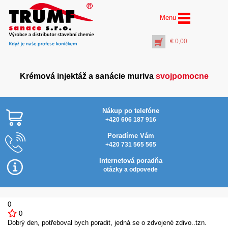
Menu
€
0,00
Krémová injektáž a sanácie muriva
svojpomocne
Nákup po telefóne
+420 606 187 916
Poradíme Vám
+420 731 565 565
AquaStop Cream® – 6x
Najlacnejšie v SR
tuba 0,5 litra + 2x PET
Internetová poradňa
rúrka 50 cm
otázky a odpovede
€
105,00
+
PŘIDAT DO KOŠÍKU
0
0
Dobrý den, potřeboval bych poradit, jedná se o zdvojené zdivo..tzn.