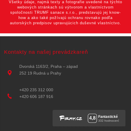
Všetky údaje, najmä texty a fotografie uvedené na týchto
webových stránkach sú výtvorom a vlastníctvom
spoločnosti TRUMF sanace s.r.o., predstavujú jej know-
how a ako také požívajú ochranu rovnako podľa
autorských predpisov upravujúcich duševné vlastníctvo.
Kontakty na našej prevádzkareň
Dvorská 1163/2, Praha – západ
252 19 Rudná u Prahy
+420 235 312 000
+420 606 187 916