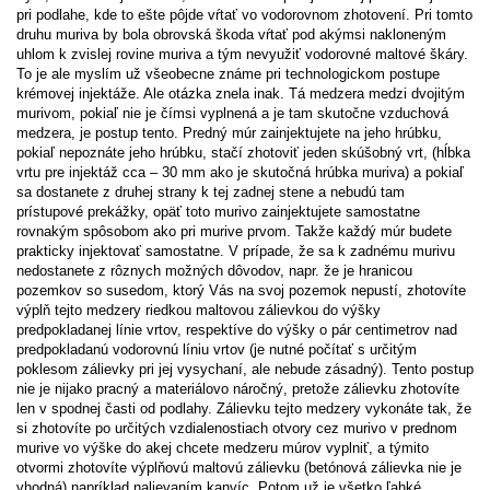
pri podlahe, kde to ešte pôjde vŕtať vo vodorovnom zhotovení. Pri tomto
druhu muriva by bola obrovská škoda vŕtať pod akýmsi nakloneným
uhlom k zvislej rovine muriva a tým nevyužiť vodorovné maltové škáry.
To je ale myslím už všeobecne známe pri technologickom postupe
krémovej injektáže. Ale otázka znela inak. Tá medzera medzi dvojitým
murivom, pokiaľ nie je čímsi vyplnená a je tam skutočne vzduchová
medzera, je postup tento. Predný múr zainjektujete na jeho hrúbku,
pokiaľ nepoznáte jeho hrúbku, stačí zhotoviť jeden skúšobný vrt, (hĺbka
vrtu pre injektáž cca – 30 mm ako je skutočná hrúbka muriva) a pokiaľ
sa dostanete z druhej strany k tej zadnej stene a nebudú tam
prístupové prekážky, opäť toto murivo zainjektujete samostatne
rovnakým spôsobom ako pri murive prvom. Takže každý múr budete
prakticky injektovať samostatne. V prípade, že sa k zadnému murivu
nedostanete z rôznych možných dôvodov, napr. že je hranicou
pozemkov so susedom, ktorý Vás na svoj pozemok nepustí, zhotovíte
výplň tejto medzery riedkou maltovou zálievkou do výšky
predpokladanej línie vrtov, respektíve do výšky o pár centimetrov nad
predpokladanú vodorovnú líniu vrtov (je nutné počítať s určitým
poklesom zálievky pri jej vysychaní, ale nebude zásadný). Tento postup
nie je nijako pracný a materiálovo náročný, pretože zálievku zhotovíte
len v spodnej časti od podlahy. Zálievku tejto medzery vykonáte tak, že
si zhotovíte po určitých vzdialenostiach otvory cez murivo v prednom
murive vo výške do akej chcete medzeru múrov vyplniť, a týmito
otvormi zhotovíte výplňovú maltovú zálievku (betónová zálievka nie je
vhodná) napríklad nalievaním kanvíc. Potom už je všetko ľahké.