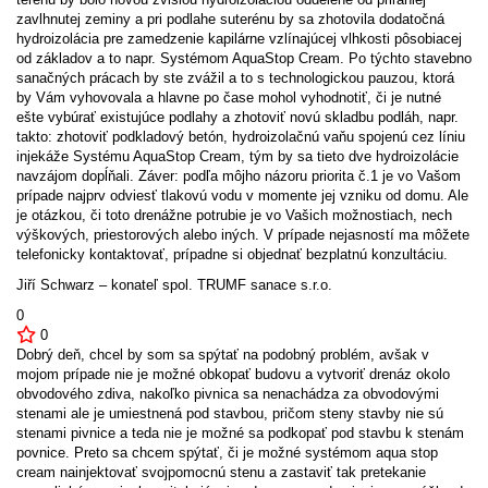
zavlhnutej zeminy a pri podlahe suterénu by sa zhotovila dodatočná
hydroizolácia pre zamedzenie kapilárne vzlínajúcej vlhkosti pôsobiacej
od základov a to napr. Systémom AquaStop Cream. Po týchto stavebno
sanačných prácach by ste zvážil a to s technologickou pauzou, ktorá
by Vám vyhovovala a hlavne po čase mohol vyhodnotiť, či je nutné
ešte vybúrať existujúce podlahy a zhotoviť novú skladbu podláh, napr.
takto: zhotoviť podkladový betón, hydroizolačnú vaňu spojenú cez líniu
injekáže Systému AquaStop Cream, tým by sa tieto dve hydroizolácie
navzájom dopĺňali. Záver: podľa môjho názoru priorita č.1 je vo Vašom
prípade najprv odviesť tlakovú vodu v momente jej vzniku od domu. Ale
je otázkou, či toto drenážne potrubie je vo Vašich možnostiach, nech
výškových, priestorových alebo iných. V prípade nejasností ma môžete
telefonicky kontaktovať, prípadne si objednať bezplatnú konzultáciu.
Jiří Schwarz – konateľ spol. TRUMF sanace s.r.o.
0
0
Dobrý deň, chcel by som sa spýtať na podobný problém, avšak v
mojom prípade nie je možné obkopať budovu a vytvoriť drenáz okolo
obvodového zdiva, nakoľko pivnica sa nenachádza za obvodovými
stenami ale je umiestnená pod stavbou, pričom steny stavby nie sú
stenami pivnice a teda nie je možné sa podkopať pod stavbu k stenám
povnice. Preto sa chcem spýtať, či je možné systémom aqua stop
cream nainjektovať svojpomocnú stenu a zastaviť tak pretekanie