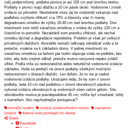
celý podpivničený, podlaha pivnice je asi 150 cm pod úrovňou terénu.
Podlahy v pivnici majú dlažbu a 10 cm pásik okolo. Vodorovné i zvislé
izolácie sú pôvodné. Neošetrené múry (aj tie vnútorné) vykazujú nad
podlahou zvýšenú vlhkosť cca 70% a klasicky viac či menej
degradovanú omietku do výšky 20-40 cm nad úrovňou podlahy. Dve
miestnosti som riešil sanačnou omietkou z vnútra do výšky 120 cm a
čiastočne to pomohlo. Nezabránil som prieniku vlhkosti, ale nechal
omietku dýchať a degradácie neprebieha. Problém je však pri veľkých
prívalových dažďoch. Akonáhle nestačí odkvapy odvádzať vodu a tá
pretečie, vsiakne sa k základom domu. V jednej miestnosti so
sanačnou omietkou sa behom pár hodín objavuje voda na podlahe, bez
toho, aby bolo zrejmé odkiaľ, pretože murivo nevyzerá nejako zvlášť
vlhké. Podľa mňa sú nedostatočné alebo nefunkčné vodorovné izolácie
základov. Voda sa pretlačí na úrovni podlahy všetkými možnými
netesnosťami v škárach dlaždíc. Len dúfam, že to nie je vadná
vodorovná izolácia podlahy. Uvažujem teda, že by som v úrovni
podlahy, teda 10 cm nad podlahou v úrovni obvodových pásikov,
vykonal izoláciu obvodových aj vnútorných stien vaším gélom. Sila
obvodového muriva je pravdepodobne 45 cm, môže byť zmiešané, tehly
s kameňom. Ako najvhodnejšie postupovať?
drenážní systém
izolácia podúrovňového muriva
napojenie
izolácie
tlaková voda pronikající do sklepa
Share
Facebook