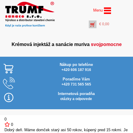
Menu
€
0,00
Krémová injektáž a sanácie muriva
svojpomocne
Nákup po telefóne
+420 606 187 916
Poradíme Vám
+420 731 565 565
AquaSalt Stop® (10 l)
Profi vrták Ø 
ochrana omietok pred
dĺžka 1000 mm
Internetová poradňa
zasolením
(pracovná dĺžk
otázky a odpovede
mm)
€
99,50
€
69,00
+
PŘIDAT DO KOŠÍKU
+
PŘIDAT DO KO
0
0
Dobrý deň. Máme domček starý asi 50 rokov, kúpený pred 15 rokmi. Je