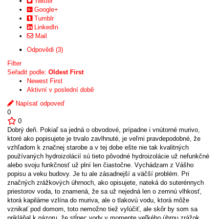
Twitter
Google+
Tumblr
LinkedIn
Mail
Odpovědi (3)
Filter
Seřadit podle:
Oldest First
Newest First
Aktivní v poslední době
Napísať odpoveď
0
0
Dobrý deň. Pokiaľ sa jedná o obvodové, prípadne i vnútorné murivo,
ktoré ako popisujete je trvalo zavlhnuté, je veľmi pravdepodobné, že
vzhľadom k značnej starobe a v tej dobe ešte nie tak kvalitných
používaných hydroizolácií sú tieto pôvodné hydroizolácie už nefunkčné
alebo svoju funkčnosť už plní len čiastočne. Vychádzam z Vášho
popisu a veku budovy. Je tu ale zásadnejší a väčší problém. Pri
značných zrážkových úhrnoch, ako opisujete, nateká do suterénnych
priestorov voda, to znamená, že sa už nejedná len o zemnú vlhkosť,
ktorá kapilárne vzlína do muriva, ale o tlakovú vodu, ktorá môže
vznikať pod domom, toto nemožno tiež vylúčiť, ale skôr by som sa
prikláňal k názoru, že stĺpec vody v momente veľkého úhrnu zrážok