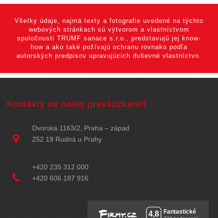
Všetky údaje, najmä texty a fotografie uvedené na týchto
webových stránkach sú výtvorom a vlastníctvom
spoločnosti TRUMF sanace s.r.o., predstavujú jej know-
how a ako také požívajú ochranu rovnako podľa
autorských predpisov upravujúcich duševné vlastníctvo.
Kontakty na našej prevádzkareň
Dvorská 1163/2, Praha – západ
252 19 Rudná u Prahy
+420 235 312 000
+420 606 187 916