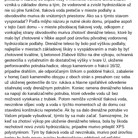
vzniká u základov domu a tým, že vodorovné a zvislé hydroizolácie už
nie sú plne funkčné, tlaková voda pretečie v mieste podlahy a
obvodového muriva do vnútorných priestorov. Ako sa s týmto stavom
vysporiadať? Podľa môjho názoru je nutné okolo domu, prípadne aspoň
v tejto časti domu – v mieste pôsobiacej tlakovej vody, odkopom z
vonkajšej strany obvodového muriva zhotoviť drenážne teleso, ktoré by
malo byť zhotovené v hĺbke aspoň pod úrovňou pôvodnej vodorovnej
hydroizolácie podlahy. Drenážne teleso by bolo pod výškou podlahy,
najlepšie v miestach základovej škáry s vyspádovaním a malo by byť
zhotovené kvalitne, tj.betonové žľabové lôžko na dne výkopu, ochranná
geotextília s vytiahnutím do dostatočnej výšky v tvare U, uloženie
perforovaného potrubia-hadice, obsyp kamenivom o frakcii 16/32,
prípadne drahším, ale odporúčaným štrkom o podobné frakcii, zabalenie
v hornej časti kamenného obsypu z oboch strán s presahom cez seba
už uloženej geotextílie do tzv. rukáva a hlavne spoľahlivé odvedenie
stiahnutej vody drenážnym potrubím. Koniec ramena drenážneho telesa
sa napojí do kanalizačného potrubia, ktoré odvedie vodu už bez
možnosti vytekania z trubiek. Potom nemôže vzniknúť tlaková voda,
nevznikne stĺpec vody a voda v týchto momentoch už do domu cez
stavebnú konštrukciu nepretečie. Ak by sa dalo drenážne potrubie vo
Vašom prípade vybudovať, týmto by sa malo začať. Samozrejme, že
keď sa zhotoví výkop pre uloženie drenážneho telesa, bola by škoda
nezhotovit novú zvislú hydroizoláciu, prípadne murivo pritepliť XPS
polystyrénom. Tým by tlaková voda už nevznikala, murivo pod úrovňou
terénu by bolo novou zvislou hydroizoláciou oddelené od priľahlej