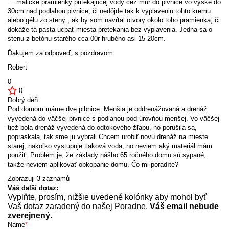
….malické pramienky pritekajúcej vody cez mur do pivnice vo výške do
30cm nad podlahou pivnice, či nedôjde tak k vyplaveniu tohto kremu
alebo gélu zo steny , ak by som navŕtal otvory okolo toho pramienka, či
dokáže tá pasta ucpať miesta pretekania bez vyplavenia. Jedna sa o
stenu z betónu starého cca 00r hrubého asi 15-20cm.
Ďakujem za odpoveď, s pozdravom
Robert
0
0
Dobrý deň
Pod domom máme dve pibnice. Menšia je oddrenážovaná a drenáž
vyvedená do väčšej pivnice s podlahou pod úrovňou menšej. Vo väčšej
tiež bola drenáž vyvedená do odtokového žľabu, no porušila sa,
popraskala, tak sme ju vybrali.Chcem urobiť novú drenáž na mieste
starej, nakoľko vystupuje tlaková voda, no neviem aký materiál mám
použiť. Problém je, že základy nášho 65 ročného domu sú sypané,
takže neviem aplikovať obkopanie domu. Čo mi poradíte?
Zobrazuji 3 záznamů
Váš další dotaz:
Vyplňte, prosím, nižšie uvedené kolónky aby mohol byť
Vaš dotaz zaradený do našej Poradne.
Váš email nebude
zverejnený.
Name
*