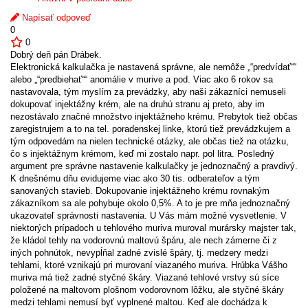
Napísať odpoveď
0
0
Dobrý deň pán Drábek.
Elektronická kalkulačka je nastavená správne, ale nemôže „“predvídať““
alebo „“predbiehať““ anomálie v murive a pod. Viac ako 6 rokov sa
nastavovala, tým myslím za prevádzky, aby naši zákazníci nemuseli
dokupovať injektážny krém, ale na druhú stranu aj preto, aby im
nezostávalo značné množstvo injektážneho krému. Prebytok tiež občas
zaregistrujem a to na tel. poradenskej linke, ktorú tiež prevádzkujem a
tým odpovedám na nielen technické otázky, ale občas tiež na otázku,
čo s injektážnym krémom, keď mi zostalo napr. pol litra. Posledný
argument pre správne nastavenie kalkulačky je jednoznačný a pravdivý.
K dnešnému dňu evidujeme viac ako 30 tis. odberateľov a tým
sanovaných stavieb. Dokupovanie injektážneho krému rovnakým
zákazníkom sa ale pohybuje okolo 0,5%. A to je pre mňa jednoznačný
ukazovateľ správnosti nastavenia. U Vás mám možné vysvetlenie. V
niektorých prípadoch u tehlového muriva muroval murársky majster tak,
že kládol tehly na vodorovnú maltovú špáru, ale nech zámerne či z
iných pohnútok, nevypĺňal zadné zvislé špáry, tj. medzery medzi
tehlami, ktoré vznikajú pri murovaní viazaného muriva. Hrúbka Vášho
muriva má tiež zadné styčné škáry. Viazané tehlové vrstvy sú síce
položené na maltovom plošnom vodorovnom lôžku, ale styčné škáry
medzi tehlami nemusí byť vyplnené maltou. Keď ale dochádza k