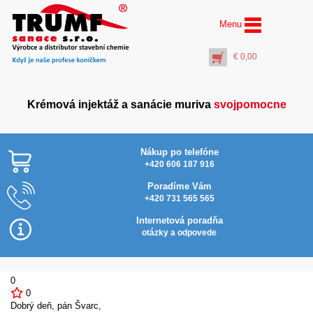
Menu
€
0,00
Krémová injektáž a sanácie muriva
svojpomocne
Nákup po telefóne
+420 606 187 916
Poradíme Vám
+420 731 565 565
AquaStop Cream® – 6x
Najlacnejšie v SR
kartuš 310ml (box)+ 2x
Internetová poradňa
PET rúrka 50 cm
otázky a odpovede
€
97,00
+
PŘIDAT DO KOŠÍKU
0
0
Dobrý deň, pán Švarc,