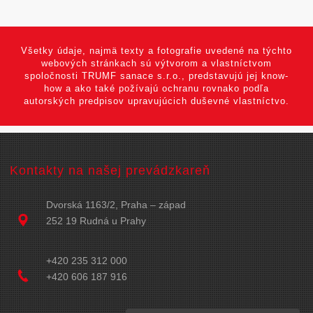
Všetky údaje, najmä texty a fotografie uvedené na týchto
webových stránkach sú výtvorom a vlastníctvom
spoločnosti TRUMF sanace s.r.o., predstavujú jej know-
how a ako také požívajú ochranu rovnako podľa
autorských predpisov upravujúcich duševné vlastníctvo.
Kontakty na našej prevádzkareň
Dvorská 1163/2, Praha – západ
252 19 Rudná u Prahy
+420 235 312 000
+420 606 187 916