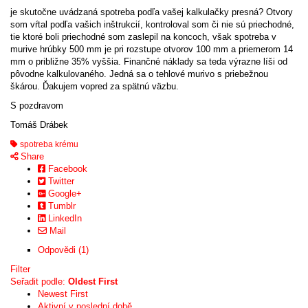
je skutočne uvádzaná spotreba podľa vašej kalkulačky presná? Otvory
som vŕtal podľa vašich inštrukcií, kontroloval som či nie sú priechodné,
tie ktoré boli priechodné som zaslepil na koncoch, však spotreba v
murive hrúbky 500 mm je pri rozstupe otvorov 100 mm a priemerom 14
mm o približne 35% vyššia. Finančné náklady sa teda výrazne líši od
pôvodne kalkulovaného. Jedná sa o tehlové murivo s priebežnou
škárou. Ďakujem vopred za spätnú väzbu.
S pozdravom
Tomáš Drábek
spotreba krému
Share
Facebook
Twitter
Google+
Tumblr
LinkedIn
Mail
Odpovědi (1)
Filter
Seřadit podle:
Oldest First
Newest First
Aktivní v poslední době