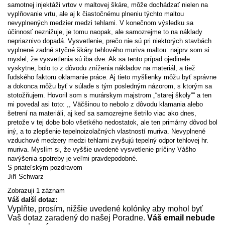
samotnej injektáži vrtov v maltovej škáre, môže dochádzať nielen na
vyplňovanie vrtu, ale aj k čiastočnému plneniu týchto maltou
nevyplnených medzier medzi tehlami. V konečnom výsledku sa
účinnosť neznižuje, je tomu naopak, ale samozrejme to na náklady
nepriaznivo dopadá. Vysvetlenie, prečo nie sú pri niektorých stavbách
vyplnené zadné styčné škáry tehlového muriva maltou: najprv som si
myslel, že vysvetlenia sú iba dve. Ak sa tento prípad ojedinele
vyskytne, bolo to z dôvodu zníženia nákladov na materiál, a tiež
ľudského faktoru oklamanie práce. Aj tieto myšlienky môžu byť správne
a dokonca môžu byť v súlade s tým posledným názorom, s ktorým sa
stotožňujem. Hovoril som s murárskym majstrom „“starej školy““ a ten
mi povedal asi toto: ,, Väčšinou to nebolo z dôvodu klamania alebo
šetrení na materiáli, aj keď sa samozrejme šetrilo viac ako dnes,
pretože v tej dobe bolo všetkého nedostatok, ale ten primárny dôvod bol
iný, a to zlepšenie tepelnoizolačných vlastností muriva. Nevyplnené
vzduchové medzery medzi tehlami zvyšujú tepelný odpor tehlovej hr.
muriva. Myslím si, že vyššie uvedené vysvetlenie príčiny Vášho
navýšenia spotreby je veľmi pravdepodobné.
S priateľským pozdravom
Jiří Schwarz
Zobrazuji 1 záznam
Váš další dotaz:
Vyplňte, prosím, nižšie uvedené kolónky aby mohol byť
Vaš dotaz zaradený do našej Poradne.
Váš email nebude