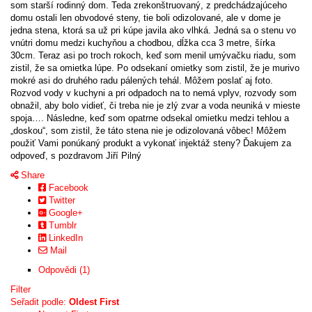
som starší rodinný dom. Teda zrekonštruovaný, z predchádzajúceho
domu ostali len obvodové steny, tie boli odizolované, ale v dome je
jedna stena, ktorá sa už pri kúpe javila ako vlhká. Jedná sa o stenu vo
vnútri domu medzi kuchyňou a chodbou, dĺžka cca 3 metre, šírka
30cm. Teraz asi po troch rokoch, keď som menil umývačku riadu, som
zistil, že sa omietka lúpe. Po odsekaní omietky som zistil, že je murivo
mokré asi do druhého radu pálených tehál. Môžem poslať aj foto.
Rozvod vody v kuchyni a pri odpadoch na to nemá vplyv, rozvody som
obnažil, aby bolo vidieť, či treba nie je zlý zvar a voda neuniká v mieste
spoja…. Následne, keď som opatrne odsekal omietku medzi tehlou a
„doskou“, som zistil, že táto stena nie je odizolovaná vôbec! Môžem
použiť Vami ponúkaný produkt a vykonať injektáž steny? Ďakujem za
odpoveď, s pozdravom Jiří Pilný
Share
Facebook
Twitter
Google+
Tumblr
LinkedIn
Mail
Odpovědi (1)
Filter
Seřadit podle:
Oldest First