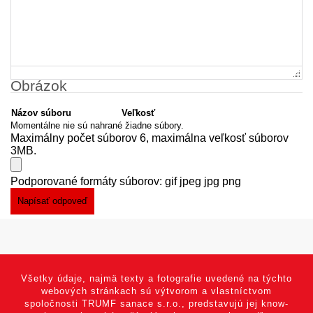
Obrázok
Názov súboru
Veľkosť
Momentálne nie sú nahrané žiadne súbory.
Maximálny počet súborov 6, maximálna veľkosť súborov
3MB.
Podporované formáty súborov: gif jpeg jpg png
Všetky údaje, najmä texty a fotografie uvedené na týchto
webových stránkach sú výtvorom a vlastníctvom
spoločnosti TRUMF sanace s.r.o., predstavujú jej know-