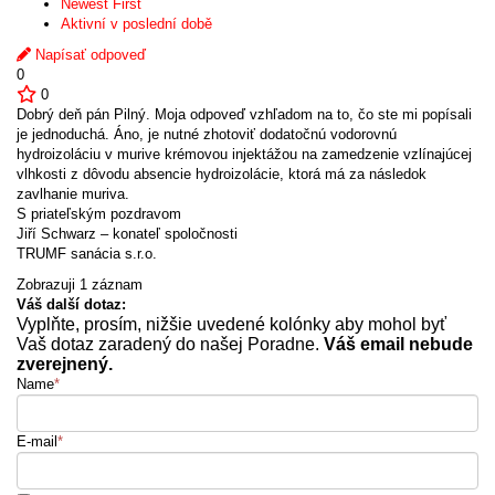
Newest First
Aktivní v poslední době
Napísať odpoveď
0
0
Dobrý deň pán Pilný. Moja odpoveď vzhľadom na to, čo ste mi popísali
je jednoduchá. Áno, je nutné zhotoviť dodatočnú vodorovnú
hydroizoláciu v murive krémovou injektážou na zamedzenie vzlínajúcej
vlhkosti z dôvodu absencie hydroizolácie, ktorá má za následok
zavlhanie muriva.
S priateľským pozdravom
Jiří Schwarz – konateľ spoločnosti
TRUMF sanácia s.r.o.
Zobrazuji 1 záznam
Váš další dotaz:
Vyplňte, prosím, nižšie uvedené kolónky aby mohol byť
Vaš dotaz zaradený do našej Poradne.
Váš email nebude
zverejnený.
Name
*
E-mail
*