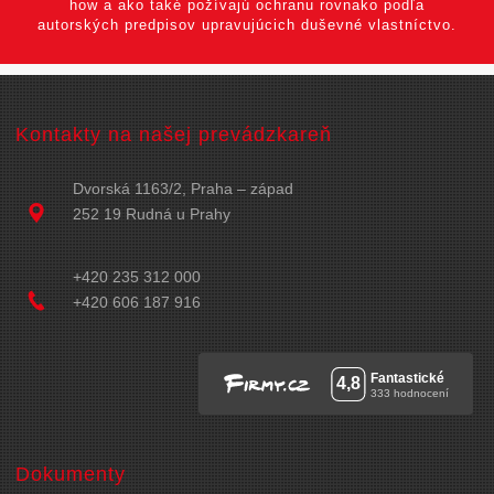
how a ako také požívajú ochranu rovnako podľa
autorských predpisov upravujúcich duševné vlastníctvo.
Kontakty na našej prevádzkareň
Dvorská 1163/2, Praha – západ
252 19 Rudná u Prahy
+420 235 312 000
+420 606 187 916
Dokumenty