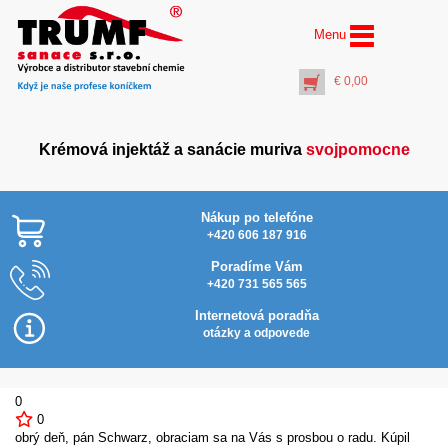
Menu
€
0,00
Krémová injektáž a sanácie muriva
svojpomocne
Nákup po telefóne
+420 606 187 916
Poradíme Vám
+420 731 565 565
Nákolenníky
Na
Internetová poradňa
€
10,00
otázky a odpovede
+
PŘIDAT DO KOŠÍKU
0
0
obrý deň, pán Schwarz, obraciam sa na Vás s prosbou o radu. Kúpil