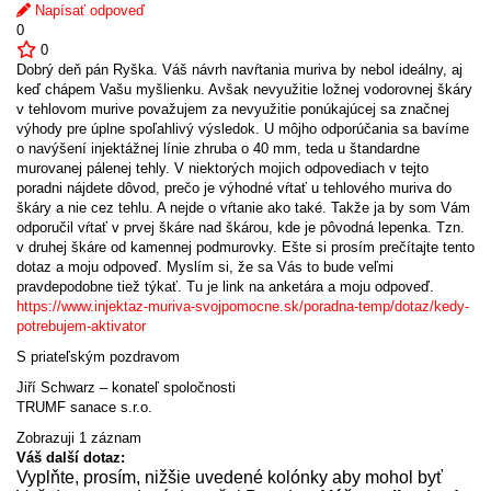
Napísať odpoveď
0
0
Dobrý deň pán Ryška. Váš návrh navŕtania muriva by nebol ideálny, aj
keď chápem Vašu myšlienku. Avšak nevyužitie ložnej vodorovnej škáry
v tehlovom murive považujem za nevyužitie ponúkajúcej sa značnej
výhody pre úplne spoľahlivý výsledok. U môjho odporúčania sa bavíme
o navýšení injektážnej línie zhruba o 40 mm, teda u štandardne
murovanej pálenej tehly. V niektorých mojich odpovediach v tejto
poradni nájdete dôvod, prečo je výhodné vŕtať u tehlového muriva do
škáry a nie cez tehlu. A nejde o vŕtanie ako také. Takže ja by som Vám
odporučil vŕtať v prvej škáre nad škárou, kde je pôvodná lepenka. Tzn.
v druhej škáre od kamennej podmurovky. Ešte si prosím prečítajte tento
dotaz a moju odpoveď. Myslím si, že sa Vás to bude veľmi
pravdepodobne tiež týkať. Tu je link na anketára a moju odpoveď.
https://www.injektaz-muriva-svojpomocne.sk/poradna-temp/dotaz/kedy-
potrebujem-aktivator
S priateľským pozdravom
Jiří Schwarz – konateľ spoločnosti
TRUMF sanace s.r.o.
Zobrazuji 1 záznam
Váš další dotaz:
Vyplňte, prosím, nižšie uvedené kolónky aby mohol byť