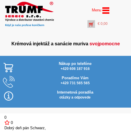
Menu
€
0,00
Krémová injektáž a sanácie muriva
svojpomocne
Nákup po telefóne
+420 606 187 916
Poradíme Vám
+420 731 565 565
Pištoľ vytlačovacia na
kartuše 310 ml
Internetová poradňa
€
4,40
otázky a odpovede
+
PŘIDAT DO KOŠÍKU
0
0
Dobrý deň pán Schwarz,