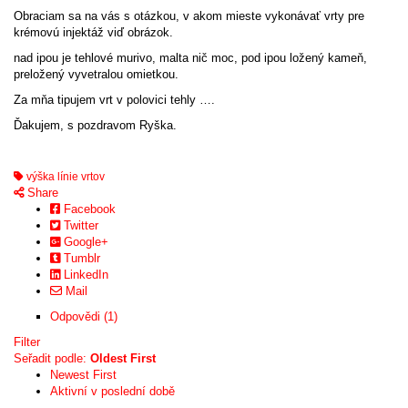
Obraciam sa na vás s otázkou, v akom mieste vykonávať vrty pre
krémovú injektáž viď obrázok.
nad ipou je tehlové murivo, malta nič moc, pod ipou ložený kameň,
preložený vyvetralou omietkou.
Za mňa tipujem vrt v polovici tehly ….
Ďakujem, s pozdravom Ryška.
výška línie vrtov
Share
Facebook
Twitter
Google+
Tumblr
LinkedIn
Mail
Odpovědi (1)
Filter
Seřadit podle:
Oldest First
Newest First
Aktivní v poslední době