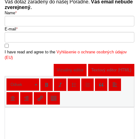
Vaš dotaz zaradený do našej Poradne.
Váš email nebude
zverejnený.
Name
*
E-mail
*
I have read and agree to the
Vyhlásenie o ochrane osobných údajov
(EU)
Vizuálny editor
Textový editor (HTML)
Odsek