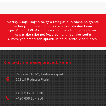
Všetky údaje, najmä texty a fotografie uvedené na týchto
webových stránkach sú výtvorom a vlastníctvom
spoločnosti TRUMF sanace s.r.o., predstavujú jej know-
how a ako také požívajú ochranu rovnako podľa
autorských predpisov upravujúcich duševné vlastníctvo.
Kontakty na našej prevádzkareň
Dvorská 1163/2, Praha – západ
252 19 Rudná u Prahy
+420 235 312 000
+420 606 187 916