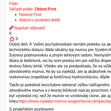
Filter
Seřadit podle:
Oldest First
Newest First
Aktivní v poslední době
Napísať odpoveď
0
0
Dobrý deň. K Vašim pochybnostiam nemám potrebu sa ako
technického dotazu: Máte ideálny typ muriva pre Systém
žulovou podmurovkou a prvým tehlovým radom. Nemyslím si, 
škára je betónová, asi by som predsa len pre väčšiu disper
druhou šárou tehál. Všetko ale za predpokladu, že sa vý
obvodového muriva. Ak by sa injektáž, ale aj akákoľvek 
vodorovnou (napríklad aj funkčnou) hydroizoláciou, dôjde 
Takže je potrebné bezchybne odmerať výšku nášľapného pov
obvodového muriva a v tesnej blízkosti nad jej povrchom, t
byť výsledok iný, než že murivo vo vzniknutej clone, ale a
linku:
https://www.injektaz-muriva-svojpomocne.sk/spocitaj
S priateľským pozdravom