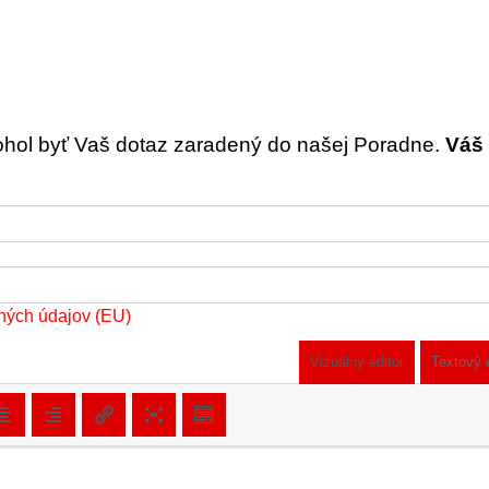
ohol byť Vaš dotaz zaradený do našej Poradne.
Váš 
ných údajov (EU)
Vizuálny editor
Textový 