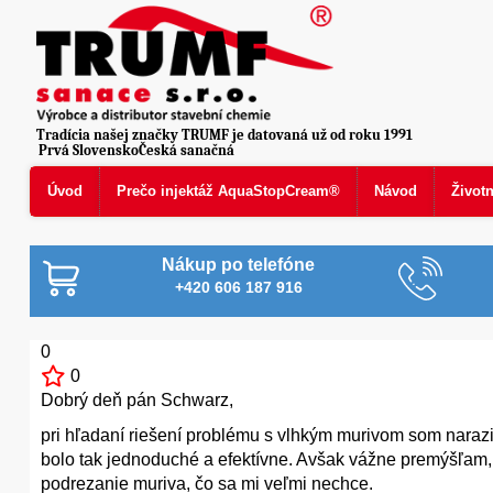
Tradícia našej značky TRUMF je datovaná už od roku 1991
Prvá SlovenskoČeská sanačná
Úvod
Prečo injektáž AquaStopCream®
Návod
Život
Nákup po telefóne
+420 606 187 916
0
0
Dobrý deň pán Schwarz,
pri hľadaní riešení problému s vlhkým murivom som narazi
bolo tak jednoduché a efektívne. Avšak vážne premýšľam, ž
podrezanie muriva, čo sa mi veľmi nechce.