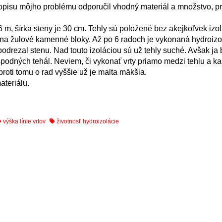
 opisu môjho problému odporučil vhodný materiál a množstvo, p
 m, šírka steny je 30 cm. Tehly sú položené bez akejkoľvek izo
a žulové kamenné bloky. Až po 6 radoch je vykonaná hydroizo
odrezal stenu. Nad touto izoláciou sú už tehly suché. Avšak ja
 spodných tehál. Neviem, či vykonať vrty priamo medzi tehlu a 
proti tomu o rad vyššie už je malta mäkšia.
teriálu.
výška línie vrtov
životnosť hydroizolácie