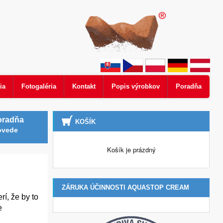
ia
Fotogaléria
Kontakt
Popis výrobkov
Poradňa
oradňa
KOŠÍK
ovede
Košík je prázdný
ZÁRUKA ÚČINNOSTI AQUASTOP CREAM
í, že by to
e