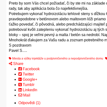
Preto by som Vás chcel požiadať, či by ste mi na základe
rady, tak aby aplikácia bola čo najefektívnejšia.
Potrebujem vykonať hydroizoláciu tehlové steny s dĺžkou 6
pravdepodobne v betónovom alebo maltovom lóži priamo n
ťažko povedať, či pôvodná, alebo predchádzajúci majiteľ p
potreboval kvôli zatepleniu vykonať hydroizoláciu aj tých
bloky – spoj je veľmi pevný a malta / betón sa nedrobí. Na
Mnohokrát ďakujem za Vašu radu a zoznam potrebného ma
S pozdravom
Pavel S….
Miesta a výšky injektáže u podpivničeného a nepodpivničeného domu
Share
Facebook
Twitter
Google+
Tumblr
LinkedIn
Mail
Odpovědi (1)