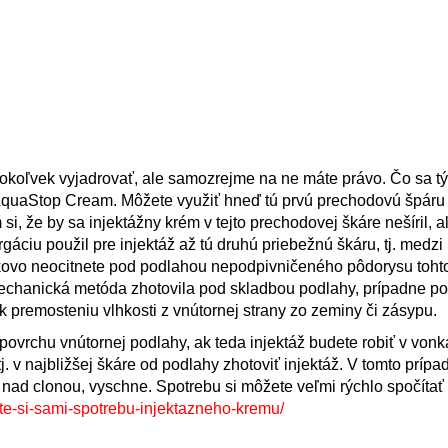
koľvek vyjadrovať, ale samozrejme na ne máte právo. Čo sa t
 AquaStop Cream. Môžete využiť hneď tú prvú prechodovú špáru
že by sa injektážny krém v tejto prechodovej škáre nešíril, al
gáciu použil pre injektáž až tú druhú priebežnú škáru, tj. medzi
škovo neocitnete pod podlahou nepodpivničeného pôdorysu toht
mechanická metóda zhotovila pod skladbou podlahy, prípadne po
k premosteniu vlhkosti z vnútornej strany zo zeminy či zásypu.
rchu vnútornej podlahy, ak teda injektáž budete robiť v vonka
j. v najbližšej škáre od podlahy zhotoviť injektáž. V tomto prí
j nad clonou, vyschne. Spotrebu si môžete veľmi rýchlo spočítať
te-si-sami-spotrebu-injektazneho-kremu/