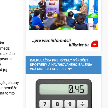
ýka
 medzi
e ak táto
 prvou a
KALKULAČKA PRE RÝCHLY VÝPOČET
o
SPOTREBY A NAVRHOVANÉHO BALENIA
VRÁTANE CELKOVEJ CENY
d jej
jšej strany
pade nemôže
 na tomto