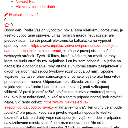
Newest First
Aktivní v poslední době
Napísať odpoveď
0
0
Dobrý deň. Podľa Vašich výpočtov, pokiaľ som všetkému porozumel, je
všetko vypočítané správne. Litráž rovných múrov neuvádzate, ale
predpokladám, že ste použili elektronickú kalkulačku na výpočet
spotreby, pozri:
https://www.injektaz-zdiva-svepomoci.cz/spocitejte-si-
sami-spotrebu-injektazniho-kremu/
, ktorá je v pravej strane našich
webových stránok. Tých 10 litrov, ktoré uvádzate, sa myslí na rohy,
ktoré sa budú vŕtať do tzv. vejárikov. Len by som odporučil, a jedná sa
naozaj iba o odporúčanie, rohy vŕtané z vnútornej strany zainjektovať v
dvoch vejároch nad sebou (výškový rozstup cca 60 mm). Spodné
vejárové navŕtanie rohov samozrejme v rovnakej výške ako línia vrtov
pri obvodovom murive. Odporúčam to z dôvodu, že roh týmto
vejárkovým navŕtaním bude dokonale uzavretý proti vzlínajúcej
vlhkosti. V praxi je dosť ťažké navŕtať roh muriva z vnútornej strany
tak, ako je to nakreslené, aj keď to v tomto prípade naozaj inak navŕtať
nejde, viď tento odkaz:
https://www.injektaz-zdiva-
svepomoci.cz/vodorovne-rezy
-navŕtanie-muriva/. Ten druhý vejár bude
„poistka“ pre prípad, keby sa u prvého vejárika nepodarilo všetko
uzavrieť, a tak ten druhý vejár nad spodným vejárikom doplní prípadné
nazaizolované miesta v priečnom reze muriva rohu. Ale sú to
samozrejme ďalšie náklady navyše. Záleží na Vašom rozhodnutí, ale