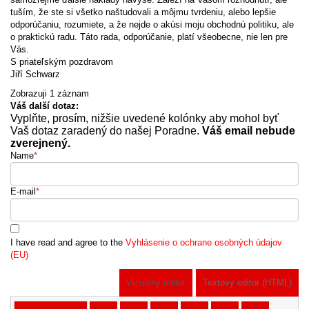
tuším, že ste si všetko naštudovali a môjmu tvrdeniu, alebo lepšie
odporúčaniu, rozumiete, a že nejde o akúsi moju obchodnú politiku, ale
o praktickú radu. Táto rada, odporúčanie, platí všeobecne, nie len pre
Vás.
S priateľským pozdravom
Jiří Schwarz
Zobrazuji 1 záznam
Váš další dotaz:
Vyplňte, prosím, nižšie uvedené kolónky aby mohol byť
Vaš dotaz zaradený do našej Poradne.
Váš email nebude
zverejnený.
Name
*
E-mail
*
I have read and agree to the
Vyhlásenie o ochrane osobných údajov
(EU)
Vizuálny editor
Textový editor (HTML)