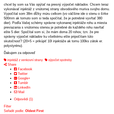
chcel by som sa Vás opýtať na presný výpočet nákladov. Chcem teraz
vykonávať injektáž z vnútornej strany obvodového muriva svojho domu.
Vypočítal som 38m dĺžky múru celkom (vo väčšine ide o stenu o šírke
500mm ak tomuto som si teda spočítal, že je potrebné vyvŕtať 380
dier). Podľa Vašej schémy správne vykonanej injektáže rohu a miesta
previazania s vnútornou stenou je potrebné do každého rohu navŕtať
ešte 5 dier. Spočítal som si, že mám doma 20 rohov, tzn. že pre
správny výpočet nákladov ku všetkému ešte pripočítam túto
skutočnosť? (20×5 = prikúpiť 10l injektáže ak tomu 100ks zátok er.
polystyrénu).
Ďakujem za odpoveď
injektáž z venkovní strany
výpočet spotreby
Share
Facebook
Twitter
Google+
Tumblr
LinkedIn
Mail
Odpovědi (1)
Filter
Seřadit podle:
Oldest First