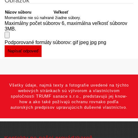
Obrázok
Názov súboru
Veľkosť
Momentálne nie sú nahrané žiadne súbory.
Maximálny počet súborov 6, maximálna veľkosť súborov
3MB.
Podporované formáty súborov: gif jpeg jpg png
Všetky údaje, najmä texty a fotografie uvedené na týchto
webových stránkach sú výtvorom a vlastníctvom
spoločnosti TRUMF sanace s.r.o., predstavujú jej know-
how a ako také požívajú ochranu rovnako podľa
autorských predpisov upravujúcich duševné vlastníctvo.