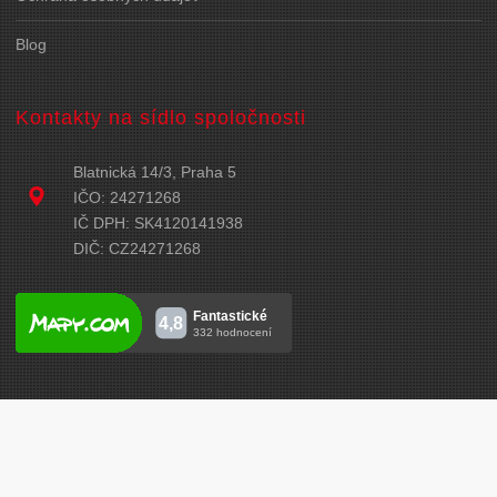
Blog
Kontakty na sídlo spoločnosti
Blatnická 14/3, Praha 5
IČO: 24271268
IČ DPH: SK4120141938
DIČ: CZ24271268