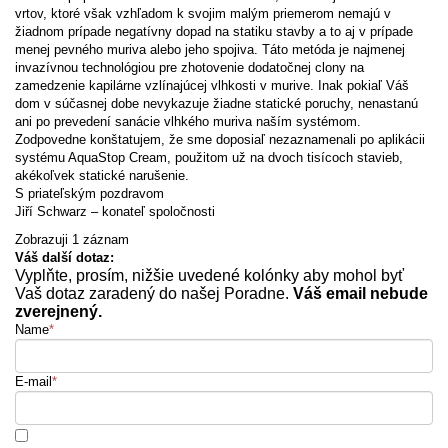
vrtov, ktoré však vzhľadom k svojim malým priemerom nemajú v
žiadnom prípade negatívny dopad na statiku stavby a to aj v prípade
menej pevného muriva alebo jeho spojiva. Táto metóda je najmenej
invazívnou technológiou pre zhotovenie dodatočnej clony na
zamedzenie kapilárne vzlínajúcej vlhkosti v murive. Inak pokiaľ Váš
dom v súčasnej dobe nevykazuje žiadne statické poruchy, nenastanú
ani po prevedení sanácie vlhkého muriva naším systémom.
Zodpovedne konštatujem, že sme doposiaľ nezaznamenali po aplikácii
systému AquaStop Cream, použitom už na dvoch tisícoch stavieb,
akékoľvek statické narušenie.
S priateľským pozdravom
Jiří Schwarz – konateľ spoločnosti
Zobrazuji 1 záznam
Váš další dotaz:
Vyplňte, prosím, nižšie uvedené kolónky aby mohol byť
Vaš dotaz zaradený do našej Poradne.
Váš email nebude
zverejnený.
Name
*
E-mail
*