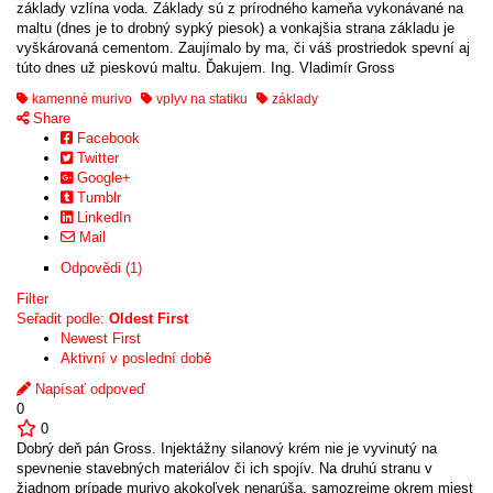
základy vzlína voda. Základy sú z prírodného kameňa vykonávané na
maltu (dnes je to drobný sypký piesok) a vonkajšia strana základu je
vyškárovaná cementom. Zaujímalo by ma, či váš prostriedok spevní aj
túto dnes už pieskovú maltu. Ďakujem. Ing. Vladimír Gross
kamenné murivo
vplyv na statiku
základy
Share
Facebook
Twitter
Google+
Tumblr
LinkedIn
Mail
Odpovědi (1)
Filter
Seřadit podle:
Oldest First
Newest First
Aktivní v poslední době
Napísať odpoveď
0
0
Dobrý deň pán Gross. Injektážny silanový krém nie je vyvinutý na
spevnenie stavebných materiálov či ich spojív. Na druhú stranu v
žiadnom prípade murivo akokoľvek nenarúša, samozrejme okrem miest