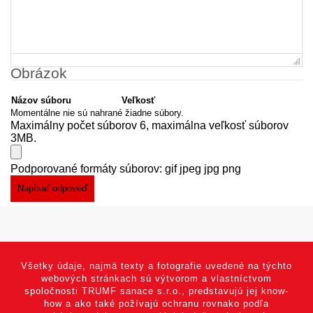
Obrázok
Názov súboru
Veľkosť
Momentálne nie sú nahrané žiadne súbory.
Maximálny počet súborov 6, maximálna veľkosť súborov
3MB.
Podporované formáty súborov: gif jpeg jpg png
Všetky údaje, najmä texty a fotografie uvedené na týchto
webových stránkach sú výtvorom a vlastníctvom
spoločnosti TRUMF sanace s.r.o., predstavujú jej know-
how a ako také požívajú ochranu rovnako podľa