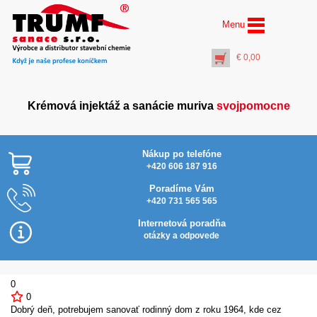
Menu
€
0,00
Krémová injektáž a sanácie muriva
svojpomocne
Nákup po telefóne
+420 606 187 916
Poradíme Vám
+420 731 565 565
AquaStop SanFix® (10
PROFI Prostrek
l) spevňujúci
vrtov+rúrka 100
Internetová poradňa
hydrofóbny náter
aplikácii Inject
otázky a odpovede
Activator)
€
137,50
€
20,00
+
PŘIDAT DO KOŠÍKU
+
PŘIDAT DO KOŠ
0
0
Dobrý deň, potrebujem sanovať rodinný dom z roku 1964, kde cez