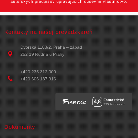
autorských predpisov upravujúcich duševné vlastníctvo.
Kontakty na našej prevádzkareň
Dvorská 1163/2, Praha – západ
252 19 Rudná u Prahy
+420 235 312 000
+420 606 187 916
Dokumenty