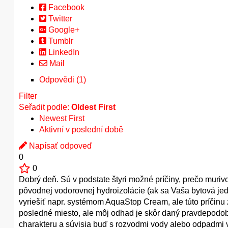
Facebook
Twitter
Google+
Tumblr
LinkedIn
Mail
Odpovědi (1)
Filter
Seřadit podle:
Oldest First
Newest First
Aktivní v poslední době
Napísať odpoveď
0
0
Dobrý deň. Sú v podstate štyri možné príčiny, prečo muriv
pôvodnej vodorovnej hydroizolácie (ak sa Vaša bytová je
vyriešiť napr. systémom AquaStop Cream, ale túto príčinu
posledné miesto, ale môj odhad je skôr daný pravdepodobn
charakteru a súvisia buď s rozvodmi vody alebo odpadmi v 