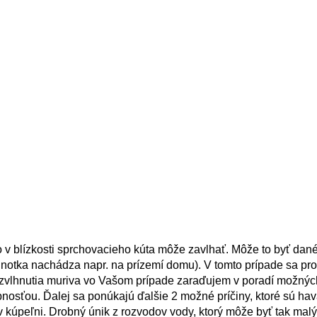
o v blízkosti sprchovacieho kúta môže zavlhať. Môže to byť dan
dnotka nachádza napr. na prízemí domu). V tomto prípade sa pr
 zvlhnutia muriva vo Vašom prípade zaraďujem v poradí možných
osťou. Ďalej sa ponúkajú ďalšie 2 možné príčiny, ktoré sú hav
kúpeľni. Drobný únik z rozvodov vody, ktorý môže byť tak malý,