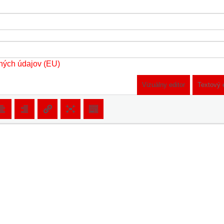
ných údajov (EU)
Vizuálny editor
Textový 