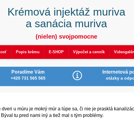
Krémová injektáž muriva
a sanácia muriva
(nielen) svojpomocne
nosť
Popis krému
E-SHOP
Výpočet a cenník
Videogalér
Poradíme Vám
Internetová p
+420 731 565 565
otázky a odp
veri u múru je mokrý múr a lúpe sa, či nie je prasklá kanalizá
. Býval tu pred nami iný a tiež mal s tým problémy.