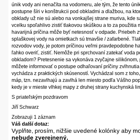
únik vody ani nenačíta na vodomeru, ale tým, že tento úni
postupne šíri v konštrukcii pod obkladmi a dlažbou, na kt
obklady už nie sú alebo na vonkajšej strane muriva, kde s
vcelku spoľahlivo zistiť tlakovou skúškou a to za použiti
havarijná príčina môže byť netesnosť v odpade. Priebeh z
splaškovej vody na omietkach sú tmavšie / zafarbené. Tla
rozvodov vody, je potom príčinou veľmi pravdepodobne ha
ľahko overiť, zistiť. Nemôže pri sprchovaní zatekať voda
obkladom? Pretesnenie sa vykonáva zvyčajne silikónom,
môžete informovať o postupe odhaľovaní príčiny zvlhnutia
vychádza z praktických skúseností. Vychádzal som z toho,
máp, tzn. nezavlhajú a zavlhá len miesto podľa Vášho po
kedy je v mieste vlhkej mapy z druhej strany kuchynská li
S priateľským pozdravom
Jiří Schwarz
Zobrazuji 1 záznam
Váš další dotaz:
Vyplňte, prosím, nižšie uvedené kolónky aby m
nebude zverejnený.