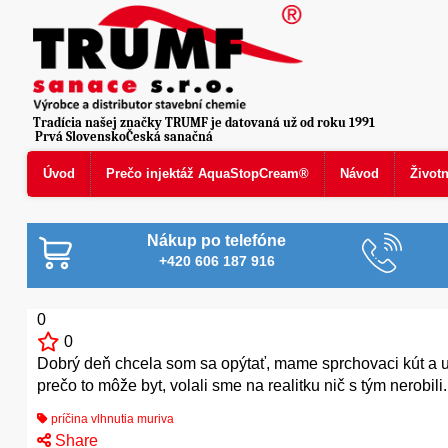
Tradícia našej značky TRUMF je datovaná už od roku 1991
Prvá SlovenskoČeská sanačná
Úvod
Prečo injektáž AquaStopCream®
Návod
Život
Nákup po telefóne
+420 606 187 916
0
0
Dobrý deň chcela som sa opýtať, mame sprchovaci kút a u d
prečo to môže byt, volali sme na realitku nič s tým nerobili
príčina vlhnutia muriva
Share