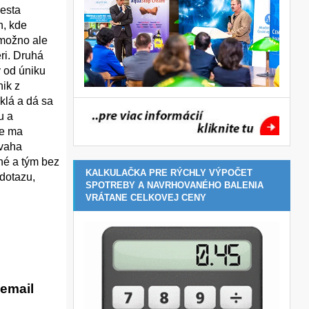
iesta
h, kde
 možno ale
ri. Druhá
y od úniku
nik z
klá a dá sa
u a
ne ma
úvaha
hé a tým bez
KALKULAČKA PRE RÝCHLY VÝPOČET
dotazu,
SPOTREBY A NAVRHOVANÉHO BALENIA
VRÁTANE CELKOVEJ CENY
email