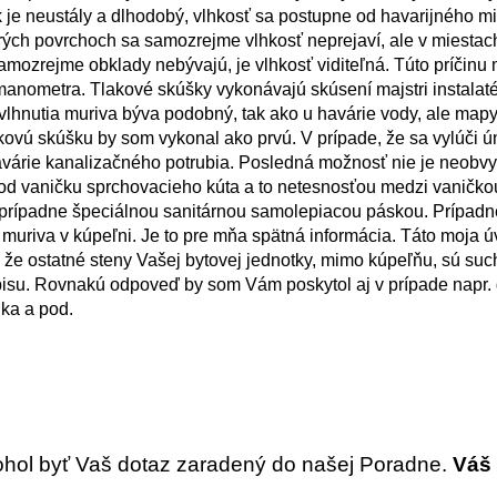
k je neustály a dlhodobý, vlhkosť sa postupne od havarijného m
orých povrchoch sa samozrejme vlhkosť neprejaví, ale v miestac
amozrejme obklady nebývajú, je vlhkosť viditeľná. Túto príčinu
a manometra. Tlakové skúšky vykonávajú skúsení majstri instalaté
vlhnutia muriva býva podobný, tak ako u havárie vody, ale map
kovú skúšku by som vykonal ako prvú. V prípade, že sa vylúči ú
várie kanalizačného potrubia. Posledná možnosť nie je neobvy
 pod vaničku sprchovacieho kúta a to netesnosťou medzi vaničko
 prípadne špeciálnou sanitárnou samolepiacou páskou. Prípad
 muriva v kúpeľni. Je to pre mňa spätná informácia. Táto moja 
 že ostatné steny Vašej bytovej jednotky, mimo kúpeľňu, sú suc
pisu. Rovnakú odpoveď by som Vám poskytol aj v prípade napr. 
nka a pod.
ohol byť Vaš dotaz zaradený do našej Poradne.
Váš 