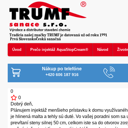
Tradícia našej značky TRUMF je datovaná už od roku 1991
Prvá SlovenskoČeská sanačná
Úvod
Prečo injektáž AquaStopCream®
Návod
Život
Nákup po telefóne
+420 606 187 916
0
0
Dobrý deň,
Plánujem injektáž menšieho prístavku k domu využívaného
je hlinená malta a tehly sú duté. Vo vašej poradni som sa
prevŕtaní steny silnej 50 cm, celkom iste sa do otvorov 