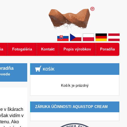
ia
Fotogaléria
Kontakt
Popis výrobkov
Poradňa
oradňa
KOŠÍK
ovede
Košík je prázdný
ZÁRUKA ÚČINNOSTI AQUASTOP CREAM
že v škárach
však vidím v
stenu. Ako