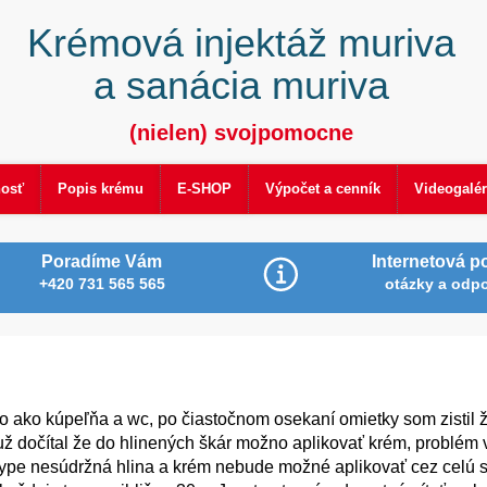
Krémová injektáž muriva
a sanácia muriva
(nielen) svojpomocne
nosť
Popis krému
E-SHOP
Výpočet a cenník
Videogalér
Poradíme Vám
Internetová p
+420 731 565 565
otázky a odp
 ako kúpeľňa a wc, po čiastočnom osekaní omietky som zistil 
 už dočítal že do hlinených škár možno aplikovať krém, problém 
zosype nesúdržná hlina a krém nebude možné aplikovať cez celú 