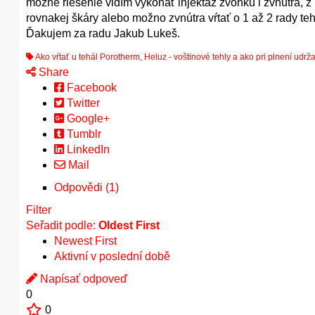
možné riešenie vidím vykonať injektáž zvonku i zvnútra, z 
rovnakej škáry alebo možno zvnútra vŕtať o 1 až 2 rady teh
Ďakujem za radu Jakub Lukeš.
Ako vŕtať u tehál Porotherm, Heluz - voštinové tehly a ako pri plnení udrž
Share
Facebook
Twitter
Google+
Tumblr
LinkedIn
Mail
Odpovědi (1)
Filter
Seřadit podle:
Oldest First
Newest First
Aktivní v poslední době
Napísať odpoveď
0
0