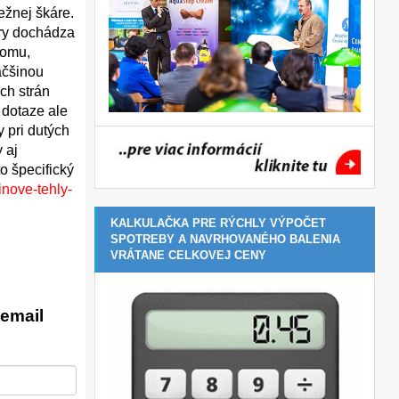
ežnej škáre.
ery dochádza
čomu,
äčšinou
ch strán
 dotaze ale
 pri dutých
 aj
o špecifický
inove-tehly-
KALKULAČKA PRE RÝCHLY VÝPOČET
SPOTREBY A NAVRHOVANÉHO BALENIA
VRÁTANE CELKOVEJ CENY
email