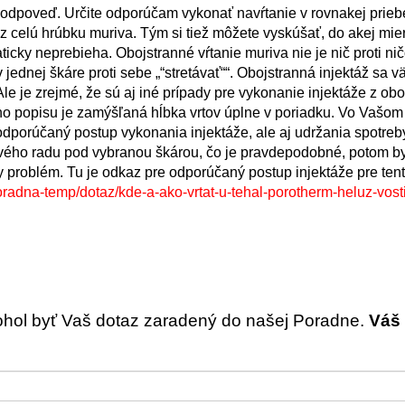
dpoveď. Určite odporúčam vykonať navŕtanie v rovnakej prieb
ez celú hrúbku muriva. Tým si tiež môžete vyskúšať, do akej mi
ticky neprebieha. Obojstranné vŕtanie muriva nie je nič proti ni
jednej škáre proti sebe „“stretávať““. Obojstranná injektáž sa v
e je zrejmé, že sú aj iné prípady pre vykonanie injektáže z obo
šho popisu je zamýšľaná hĺbka vrtov úplne v poriadku. Vo Vašom
 odporúčaný postup vykonania injektáže, ale aj udržania spotreby
hlového radu pod vybranou škárou, čo je pravdepodobné, potom by
problém. Tu je odkaz pre odporúčaný postup injektáže pre tent
radna-temp/dotaz/kde-a-ako-vrtat-u-tehal-porotherm-heluz-vost
ohol byť Vaš dotaz zaradený do našej Poradne.
Váš 