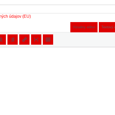
ných údajov (EU)
Vizuálny editor
Textový 