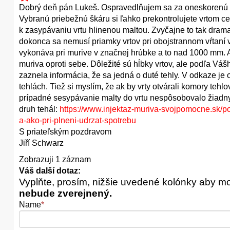
Dobrý deň pán Lukeš. Ospravedlňujem sa za oneskorenú o
Vybranú priebežnú škáru si ľahko prekontrolujete vrtom c
k zasypávaniu vrtu hlinenou maltou. Zvyčajne to tak drama
dokonca sa nemusí priamky vrtov pri obojstrannom vŕtaní v 
vykonáva pri murive v značnej hrúbke a to nad 1000 mm. Al
muriva oproti sebe. Dôležité sú hĺbky vrtov, ale podľa Vá
zaznela informácia, že sa jedná o duté tehly. V odkaze je
tehlách. Tiež si myslím, že ak by vrty otvárali komory te
prípadné sesypávanie malty do vrtu nespôsobovalo žiadny 
druh tehál:
https://www.injektaz-muriva-svojpomocne.sk/po
a-ako-pri-plneni-udrzat-spotrebu
S priateľským pozdravom
Jiří Schwarz
Zobrazuji 1 záznam
Váš další dotaz:
Vyplňte, prosím, nižšie uvedené kolónky aby m
nebude zverejnený.
Name
*