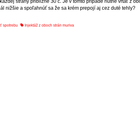
každej strany približne 30 c. Je v tomto prípade nutné vŕtať z ob
ál nižšie a spoľahnúť sa že sa krém prepojí aj cez duté tehly?
ať spotrebu
Injektáž z oboch strán muriva