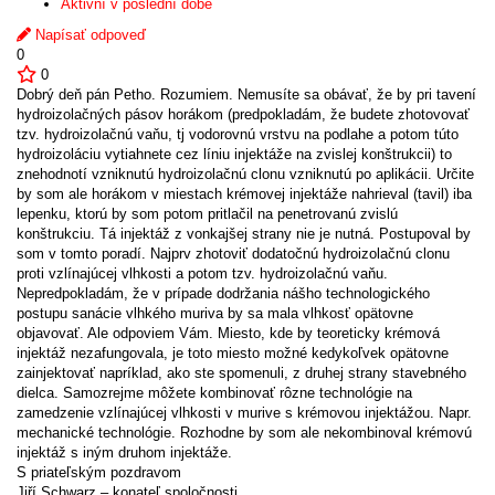
Aktivní v poslední době
Napísať odpoveď
0
0
Dobrý deň pán Petho. Rozumiem. Nemusíte sa obávať, že by pri tavení
hydroizolačných pásov horákom (predpokladám, že budete zhotovovať
tzv. hydroizolačnú vaňu, tj vodorovnú vrstvu na podlahe a potom túto
hydroizoláciu vytiahnete cez líniu injektáže na zvislej konštrukcii) to
znehodnotí vzniknutú hydroizolačnú clonu vzniknutú po aplikácii. Určite
by som ale horákom v miestach krémovej injektáže nahrieval (tavil) iba
lepenku, ktorú by som potom pritlačil na penetrovanú zvislú
konštrukciu. Tá injektáž z vonkajšej strany nie je nutná. Postupoval by
som v tomto poradí. Najprv zhotoviť dodatočnú hydroizolačnú clonu
proti vzlínajúcej vlhkosti a potom tzv. hydroizolačnú vaňu.
Nepredpokladám, že v prípade dodržania nášho technologického
postupu sanácie vlhkého muriva by sa mala vlhkosť opätovne
objavovať. Ale odpoviem Vám. Miesto, kde by teoreticky krémová
injektáž nezafungovala, je toto miesto možné kedykoľvek opätovne
zainjektovať napríklad, ako ste spomenuli, z druhej strany stavebného
dielca. Samozrejme môžete kombinovať rôzne technológie na
zamedzenie vzlínajúcej vlhkosti v murive s krémovou injektážou. Napr.
mechanické technológie. Rozhodne by som ale nekombinoval krémovú
injektáž s iným druhom injektáže.
S priateľským pozdravom
Jiří Schwarz – konateľ spoločnosti