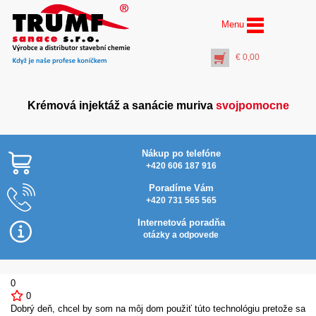
Menu
€
0,00
Krémová injektáž a sanácie muriva
svojpomocne
Nákup po telefóne
+420 606 187 916
Poradíme Vám
+420 731 565 565
PROFI Prostrekovač
vrtov+rúrka 100 cm (k
Internetová poradňa
aplikácii Inject
otázky a odpovede
Activator)
€
20,00
+
PŘIDAT DO KOŠÍKU
0
0
Dobrý deň, chcel by som na môj dom použiť túto technológiu pretože sa