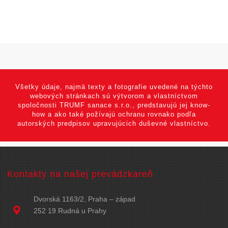
Všetky údaje, najmä texty a fotografie uvedené na týchto
webových stránkach sú výtvorom a vlastníctvom
spoločnosti TRUMF sanace s.r.o., predstavujú jej know-
how a ako také požívajú ochranu rovnako podľa
autorských predpisov upravujúcich duševné vlastníctvo.
Kontakty na našej prevádzkareň
Dvorská 1163/2, Praha – západ
252 19 Rudná u Prahy