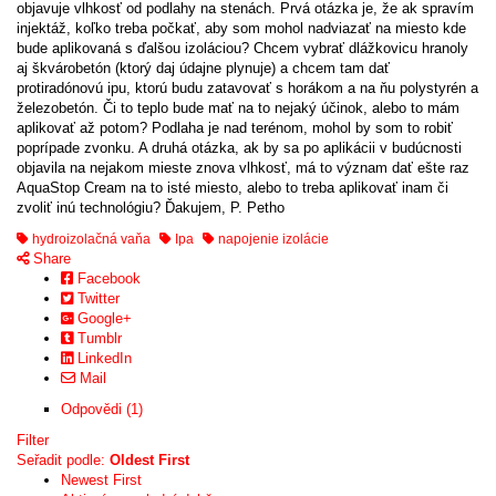
objavuje vlhkosť od podlahy na stenách. Prvá otázka je, že ak spravím
injektáž, koľko treba počkať, aby som mohol nadviazať na miesto kde
bude aplikovaná s ďalšou izoláciou? Chcem vybrať dlážkovicu hranoly
aj škvárobetón (ktorý daj údajne plynuje) a chcem tam dať
protiradónovú ipu, ktorú budu zatavovať s horákom a na ňu polystyrén a
železobetón. Či to teplo bude mať na to nejaký účinok, alebo to mám
aplikovať až potom? Podlaha je nad terénom, mohol by som to robiť
poprípade zvonku. A druhá otázka, ak by sa po aplikácii v budúcnosti
objavila na nejakom mieste znova vlhkosť, má to význam dať ešte raz
AquaStop Cream na to isté miesto, alebo to treba aplikovať inam či
zvoliť inú technológiu? Ďakujem, P. Petho
hydroizolačná vaňa
Ipa
napojenie izolácie
Share
Facebook
Twitter
Google+
Tumblr
LinkedIn
Mail
Odpovědi (1)
Filter
Seřadit podle:
Oldest First
Newest First