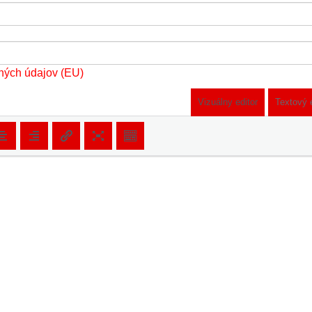
ných údajov (EU)
Vizuálny editor
Textový 