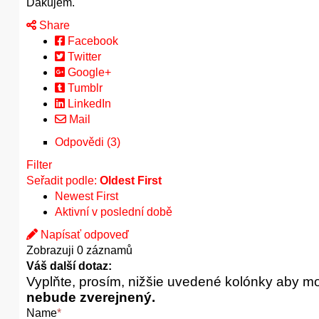
Ďakujem.
Share
Facebook
Twitter
Google+
Tumblr
LinkedIn
Mail
Odpovědi (3)
Filter
Seřadit podle:
Oldest First
Newest First
Aktivní v poslední době
Napísať odpoveď
Zobrazuji 0 záznamů
Váš další dotaz:
Vyplňte, prosím, nižšie uvedené kolónky aby m
nebude zverejnený.
Name
*