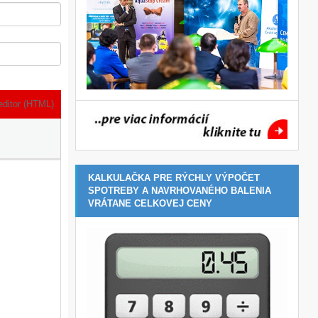
editor (HTML)
KALKULAČKA PRE RÝCHLY VÝPOČET
SPOTREBY A NAVRHOVANÉHO BALENIA
VRÁTANE CELKOVEJ CENY