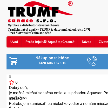
Tradícia našej značky TRUMF je datovaná už od roku 1991
Prvá SlovenskoČeská sanačná
Úvod
Prečo injektáž AquaStopCream®
Návod
Život
Nákup po telefóne
+420 606 187 916
0
0
Dobrý deň,
je možné miešať sanačnú omietku s prísadou Aquasan Poro
miešačky?
Potrebujem zamiešať iba niekoľko vedier a nemám mieša