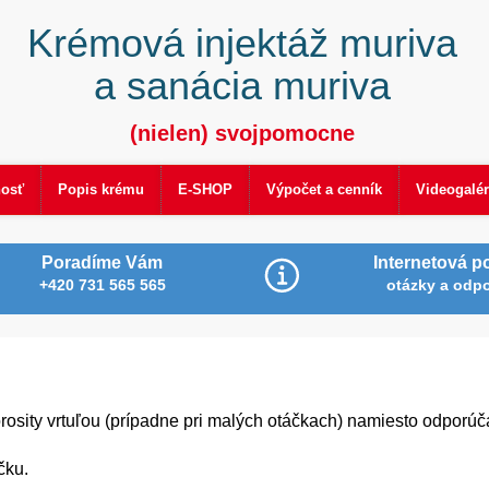
Krémová injektáž muriva
a sanácia muriva
(nielen) svojpomocne
nosť
Popis krému
E-SHOP
Výpočet a cenník
Videogalér
Poradíme Vám
Internetová p
+420 731 565 565
otázky a odp
sity vrtuľou (prípadne pri malých otáčkach) namiesto odporúč
čku.