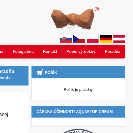
ia
Fotogaléria
Kontakt
Popis výrobkov
Poradňa
oradňa
KOŠÍK
ovede
Košík je prázdný
ZÁRUKA ÚČINNOSTI AQUASTOP CREAM
anej