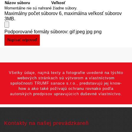
Názov súboru
Veľkosť
Momentálne nie sú nahrané žiadne súbory.
Maximálny počet súborov 6, maximálna veľkosť súborov
3MB.
Podporované formáty súborov: gif jpeg jpg png
Všetky údaje, najmä texty a fotografie uvedené na týchto
webových stránkach sú výtvorom a vlastníctvom
spoločnosti TRUMF sanace s.r.o., predstavujú jej know-
how a ako také požívajú ochranu rovnako podľa
autorských predpisov upravujúcich duševné vlastníctvo.
Kontakty na našej prevádzkareň