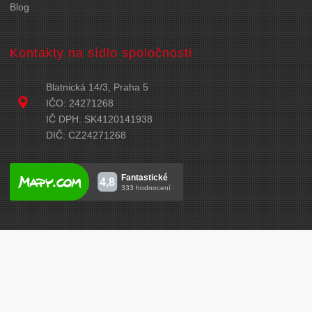
Blog
Kontakty na sídlo spoločnosti
Blatnická 14/3, Praha 5
IČO: 24271268
IČ DPH: SK4120141938
DIČ: CZ24271268