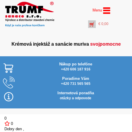
Menu
€
0,00
Krémová injektáž a sanácie muriva
svojpomocne
Nákup po telefóne
+420 606 187 916
Poradíme Vám
+420 731 565 565
AquaStop Cream® –
Najlacnejšie v SR
vedro 1 liter
Internetová poradňa
€
30,00
otázky a odpovede
+
PŘIDAT DO KOŠÍKU
0
0
Dobry den ,