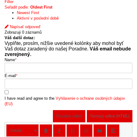
Filter
Seřadit podle:
Oldest First
Newest First
Aktivní v poslední době
Napísať odpoveď
Zobrazuji 0 záznamů
Váš další dotaz:
Vyplňte, prosím, nižšie uvedené kolónky aby mohol byť
Vaš dotaz zaradený do našej Poradne.
Váš email nebude
zverejnený.
Name
*
E-mail
*
I have read and agree to the
Vyhlásenie o ochrane osobných údajov
(EU)
Vizuálny editor
Textový editor (HTML)
Odsek