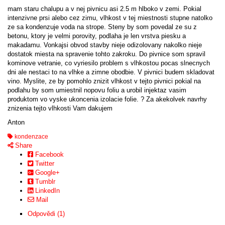
mam staru chalupu a v nej pivnicu asi 2.5 m hlboko v zemi. Pokial
intenzivne prsi alebo cez zimu, vlhkost v tej miestnosti stupne natolko
ze sa kondenzuje voda na strope. Steny by som povedal ze su z
betonu, ktory je velmi porovity, podlaha je len vrstva piesku a
makadamu. Vonkajsi obvod stavby nieje odizolovany nakolko nieje
dostatok miesta na spravenie tohto zakroku. Do pivnice som spravil
kominove vetranie, co vyriesilo problem s vlhkostou pocas slnecnych
dni ale nestaci to na vlhke a zimne obodbie. V pivnici budem skladovat
vino. Myslite, ze by pomohlo znizit vlhkost v tejto pivnici pokial na
podlahu by som umiestnil nopovu foliu a urobil injektaz vasim
produktom vo vyske ukoncenia izolacie folie. ? Za akekolvek navrhy
znizenia tejto vlhkosti Vam dakujem
Anton
kondenzace
Share
Facebook
Twitter
Google+
Tumblr
LinkedIn
Mail
Odpovědi (1)