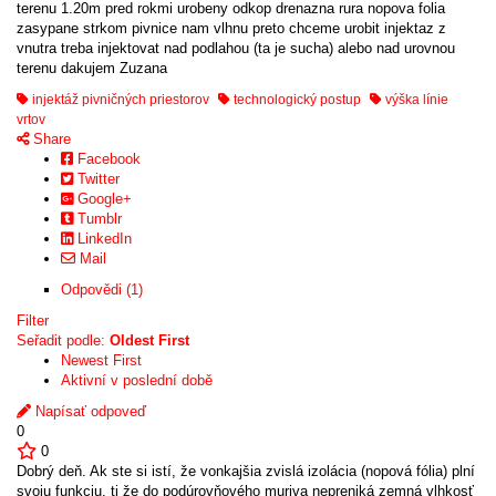
terenu 1.20m pred rokmi urobeny odkop drenazna rura nopova folia
zasypane strkom pivnice nam vlhnu preto chceme urobit injektaz z
vnutra treba injektovat nad podlahou (ta je sucha) alebo nad urovnou
terenu dakujem Zuzana
injektáž pivničných priestorov
technologický postup
výška línie
vrtov
Share
Facebook
Twitter
Google+
Tumblr
LinkedIn
Mail
Odpovědi (1)
Filter
Seřadit podle:
Oldest First
Newest First
Aktivní v poslední době
Napísať odpoveď
0
0
Dobrý deň. Ak ste si istí, že vonkajšia zvislá izolácia (nopová fólia) plní
svoju funkciu, tj že do podúrovňového muriva nepreniká zemná vlhkosť