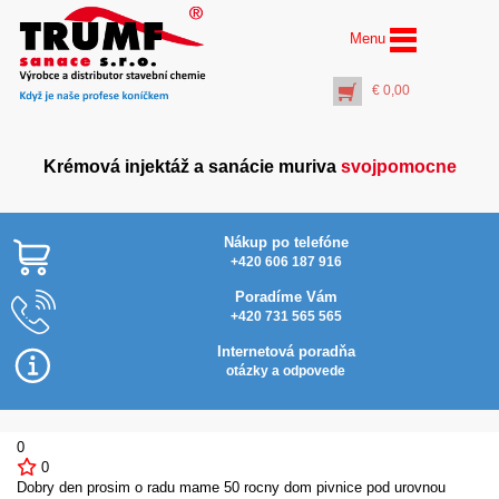
Menu
€
0,00
Krémová injektáž a sanácie muriva
svojpomocne
Nákup po telefóne
+420 606 187 916
Poradíme Vám
+420 731 565 565
Nylonové rukavice
máčané v latexovej
Internetová poradňa
pene, veľ. 10
otázky a odpovede
€
2,10
+
PŘIDAT DO KOŠÍKU
0
0
Dobry den prosim o radu mame 50 rocny dom pivnice pod urovnou