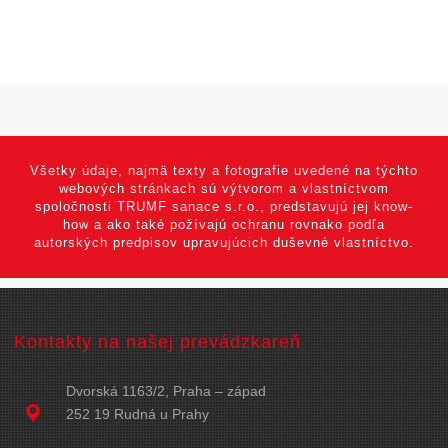
Všetky údaje, najmä texty a fotografie uvedené na týchto
webových stránkach sú výtvorom a vlastníctvom
spoločnosti TRUMF sanace s.r.o., predstavujú jej know-
how a ako také požívajú ochranu rovnako podľa
autorských predpisov upravujúcich duševné vlastníctvo.
Kontakty na našej prevádzkareň
Dvorská 1163/2, Praha – západ
252 19 Rudná u Prahy