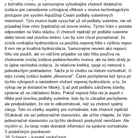
z bočného smeru, je samozrejme výhodnejšie zhotoviť dodatočnú
izoláciu pre zamedzenie vzlínajúcej vlhkosti v murive technologickým
postupom pre systém AquaStop Cream podlahy suterénnych
miestností. Tým murivo bude vysychať už od podlahy suteréne, nie od
prípadnej línie vrtov (injektáže) od úrovne terénu. Týmto Vám v postate
odpovedám na Vašu otázku, či zhotoviť injektáž pri podlahe suteréne
alebo tesne nad úrovňou terénu. Len by som chcel poznamenať, že
zvislá vonkajšia hydroizolácia za použitia nopovej fólie s výškou nopov
8 mm nie je kvalitná hydroizolácia. Samozrejme neviem akú nopovú
fóliu ste použili, ale vo väčšine prípadov sa táto fólia používa na
zhotovenie zvislej izolácie podúrovňového muriva, ale na tieto účely je
to úplne nevhodná izolácia. Je relatívne krehká, spoje sú netesné s
jednoduchým prekladaním. Takže je to všetko na Vašom rozhodnutí, či
tejto zvislej izolácii budete „dôverovať“. Časté pochybenia tiež býva pri
týchto výkopoch a následnom vložení nopovej hydrizolácie, a to, že
výkop nie je dostatočne hlboký, tj až pod podlahu založenej stavby,
správne až na základovú škáru. Pokiaľ nopová fólia nie je aspoň v
hĺbke pod úrovňou podlahy suteréne, bolo by to zásadné pochybenie,
ale predpokladám, že ste to odkontrolovali, než sa zhotovil spätný
zásyp. Toto sú všetky aspekty pre rozhodnutie, kde zhotoviť injektáž.
Očakávali ste asi jednoznačné stanovisko, ale určite chápete, že Vám
jednoznačné stanovisko za týchto okolností poskytnúť nemôžem. Ale
myslím si, že teraz máte dostatok informácií na správne rozhodnutie.
S priateľským pozdravom
Jiří Schwarz – konateľ spoločnosti