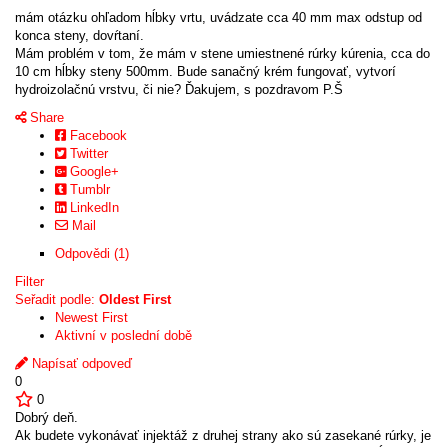
mám otázku ohľadom hĺbky vrtu, uvádzate cca 40 mm max odstup od
konca steny, dovŕtaní.
Mám problém v tom, že mám v stene umiestnené rúrky kúrenia, cca do
10 cm hĺbky steny 500mm. Bude sanačný krém fungovať, vytvorí
hydroizolačnú vrstvu, či nie? Ďakujem, s pozdravom P.Š
Share
Facebook
Twitter
Google+
Tumblr
LinkedIn
Mail
Odpovědi (1)
Filter
Seřadit podle:
Oldest First
Newest First
Aktivní v poslední době
Napísať odpoveď
0
0
Dobrý deň.
Ak budete vykonávať injektáž z druhej strany ako sú zasekané rúrky, je