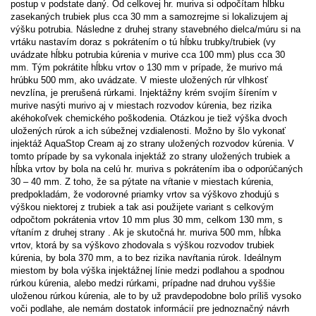
postup v podstate daný. Od celkovej hr. muriva si odpočítam hĺbku
zasekaných trubiek plus cca 30 mm a samozrejme si lokalizujem aj
výšku potrubia. Následne z druhej strany stavebného dielca/múru si na
vrtáku nastavím doraz s pokrátením o tú hĺbku trubky/trubiek (vy
uvádzate hĺbku potrubia kúrenia v murive cca 100 mm) plus cca 30
mm. Tým pokrátite hĺbku vrtov o 130 mm v prípade, že murivo má
hrúbku 500 mm, ako uvádzate. V mieste uložených rúr vlhkosť
nevzlína, je prerušená rúrkami. Injektážny krém svojím šírením v
murive nasýti murivo aj v miestach rozvodov kúrenia, bez rizika
akéhokoľvek chemického poškodenia. Otázkou je tiež výška dvoch
uložených rúrok a ich súbežnej vzdialenosti. Možno by šlo vykonať
injektáž AquaStop Cream aj zo strany uložených rozvodov kúrenia. V
tomto prípade by sa vykonala injektáž zo strany uložených trubiek a
hĺbka vrtov by bola na celú hr. muriva s pokrátením iba o odporúčaných
30 – 40 mm. Z toho, že sa pýtate na vŕtanie v miestach kúrenia,
predpokladám, že vodorovné priamky vrtov sa výškovo zhodujú s
výškou niektorej z trubiek a tak asi použijete variant s celkovým
odpočtom pokrátenia vrtov 10 mm plus 30 mm, celkom 130 mm, s
vŕtaním z druhej strany . Ak je skutočná hr. muriva 500 mm, hĺbka
vrtov, ktorá by sa výškovo zhodovala s výškou rozvodov trubiek
kúrenia, by bola 370 mm, a to bez rizika navŕtania rúrok. Ideálnym
miestom by bola výška injektážnej línie medzi podlahou a spodnou
rúrkou kúrenia, alebo medzi rúrkami, prípadne nad druhou vyššie
uloženou rúrkou kúrenia, ale to by už pravdepodobne bolo príliš vysoko
voči podlahe, ale nemám dostatok informácií pre jednoznačný návrh