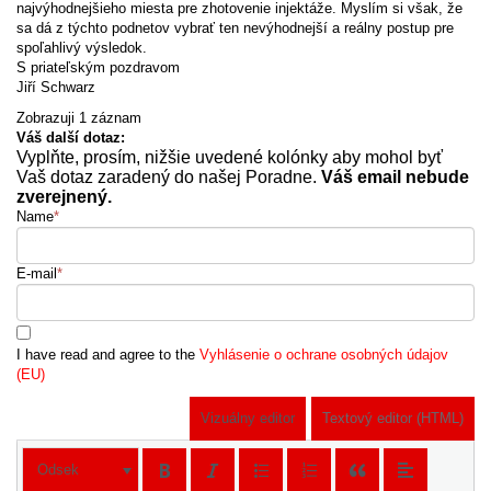
najvýhodnejšieho miesta pre zhotovenie injektáže. Myslím si však, že
sa dá z týchto podnetov vybrať ten nevýhodnejší a reálny postup pre
spoľahlivý výsledok.
S priateľským pozdravom
Jiří Schwarz
Zobrazuji 1 záznam
Váš další dotaz:
Vyplňte, prosím, nižšie uvedené kolónky aby mohol byť
Vaš dotaz zaradený do našej Poradne.
Váš email nebude
zverejnený.
Name
*
E-mail
*
I have read and agree to the
Vyhlásenie o ochrane osobných údajov
(EU)
Vizuálny editor
Textový editor (HTML)
Odsek