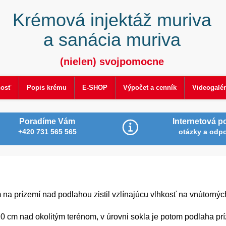
Krémová injektáž muriva
a sanácia muriva
(nielen) svojpomocne
nosť
Popis krému
E-SHOP
Výpočet a cenník
Videogalér
Poradíme Vám
Internetová p
+420 731 565 565
otázky a odp
m na prízemí nad podlahou zistil vzlínajúcu vlhkosť na vnútorný
 cm nad okolitým terénom, v úrovni sokla je potom podlaha pr