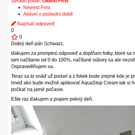
Seřadit podle:
Oldest First
Newest First
Aktivní v poslední době
Napísať odpoveď
0
0
Dobrý deň pán Schwarz,
ďakujem za promptnú odpoveď a dopĺňam fotky, ktoré sa m
tam načítanie od 0 do 100%, načítané súbory sa ale nezobr
Ospravedlňujem sa.
Teraz sa to snáď už podarí a z fotiek bude zrejmé kde je
hneď ako bude možné aplikovať AquaStop Cream tak si ho
počkať na jarné počasie.
Ešte raz ďakujem a prajem pekný deň.