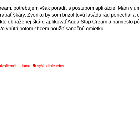
Cream, potrebujem však poradiť s postupom aplikácie. Mám v ú
yškrabať škáry. Zvonku by som brizolitovú fasádu rád ponechal a 
 takto obnaženej škáre aplikovať Aqua Stop Cream a namiesto 
. Vo vnútri potom chcem použiť sanačnú omietku.
dpivničeného domu
výška línie vrtov