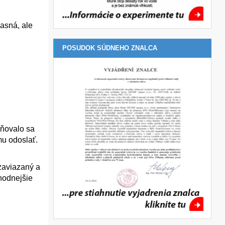
jasná, ale
POSUDOK SÚDNEHO ZNALCA
rňovalo sa
mu odoslať.
zaviazaný a
hodnejšie