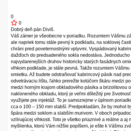
0
0
Dobrý deň pán Diviš.
Váš zámer je všeobecne v poriadku. Rozumiem Vášmu záme
ale napriek tomu stále pevný k podkladu, na soklovej čas
chráni pred poveternostnými vplyvmi. Vyspádovaný kabrin
dažďoch do predsadeného sokla nedostáva. Jednoducho st
najvydarenejších druhov historicky starých fasádnych omie
vlhkom podklade, je stále pevná. Takže rozumiem Vášmu 
omietku. Až budete odstraňovať kabrincový pásik nad pre
odvetrávaciu lištu, ľahko prerežte kotúčom škáru medzi 
medzi horným krajom obkladového pásika a brizolitovou o
nakloneného obkladu, ktorý je veľmi dôležitý pre životnosť 
využijete pre injektáž. To je samozrejme v úplnom poriad
cca o 100 – 150 mm slabší. Predpokladám, že by mohol by
špára medzi soklom a slabším murivom. V oboch prípadoch
vzlínajúcej vlhkosti. Toto je všetko priaznivé a reálne a 
myšlienka, ktorú Vám nižšie popíšem, je ešte k Vášmu zvá