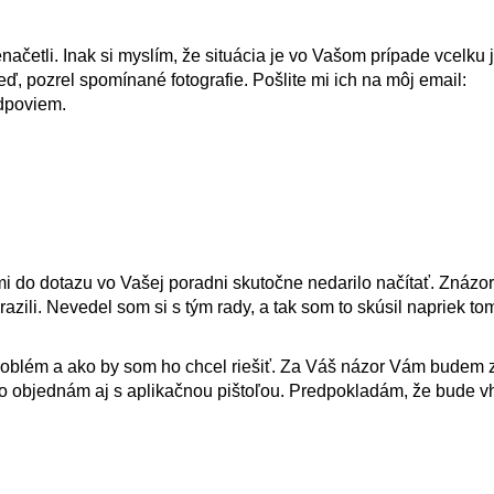
ačetli. Inak si myslím, že situácia je vo Vašom prípade vcelku 
 pozrel spomínané fotografie. Pošlite mi ich na môj email:
dpoviem.
i do dotazu vo Vašej poradni skutočne nedarilo načítať. Znázo
zili. Nevedel som si s tým rady, a tak som to skúsil napriek to
 problém a ako by som ho chcel riešiť. Za Váš názor Vám budem 
 objednám aj s aplikačnou pištoľou. Predpokladám, že bude v