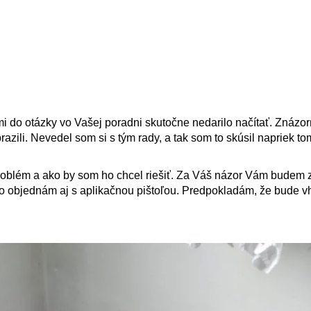
i do otázky vo Vašej poradni skutočne nedarilo načítať. Znázo
azili. Nevedel som si s tým rady, a tak som to skúsil napriek to
 problém a ako by som ho chcel riešiť. Za Váš názor Vám budem 
 objednám aj s aplikačnou pištoľou. Predpokladám, že bude v