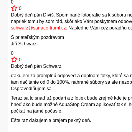
0
0
Dobrý deň pán Diviš. Spomínané fotografie sa k súboru nen
napriek tomu by som rád, skôr ako Vám poskytnem odpoveď,
schwarz@sanace-trumf.cz
. Následne Vám cez poradňu o
S priateľským pozdravom
Jiří Schwarz
0
0
Dobrý deň pán Schwarz,
ďakujem za promptnú odpoveď a dopĺňam fotky, ktoré sa m
tam načítanie od 0 do 100%, nahrané súbory sa ale nezobra
Ospravedlňujem sa.
Teraz sa to snáď už podarí a z fotiek bude zrejmé kde je
hneď ako bude možné AquaStop Cream aplikovať tak si ho
počkať na jarné počasie.
Ešte raz ďakujem a prajem pekný deň.