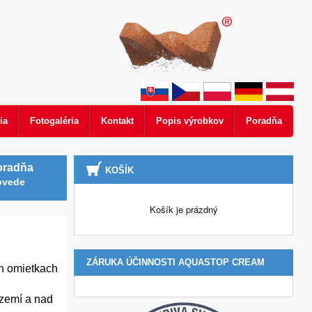
ia
Fotogaléria
Kontakt
Popis výrobkov
Poradňa
oradňa
KOŠÍK
ovede
Košík je prázdný
ZÁRUKA ÚČINNOSTI AQUASTOP CREAM
ch omietkach
ízemí a nad