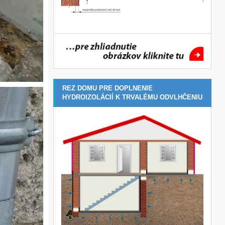
REZ DOMU PRE DOPLNENIE
HYDROIZOLÁCIÍ K TRVALÉMU ODVLHČENIU