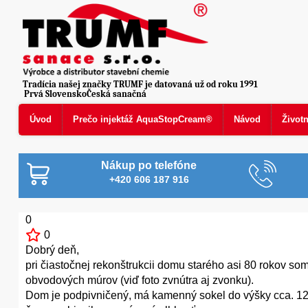
Tradícia našej značky TRUMF je datovaná už od roku 1991
Prvá SlovenskoČeská sanačná
Úvod
Prečo injektáž AquaStopCream®
Návod
Život
Nákup po telefóne
+420 606 187 916
0
0
Dobrý deň,
pri čiastočnej rekonštrukcii domu starého asi 80 rokov so
obvodových múrov (viď foto zvnútra aj zvonku).
Dom je podpivničený, má kamenný sokel do výšky cca. 120