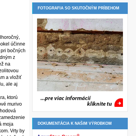
FOTOGRAFIA SO SKUTOČNÝM PRÍBEHOM
lhoročný,
sokel účinne
 pri bočných
edným z
ež na
zolitovou
m a vložiť
, ale aj
ra, ktorú
ové murivo
echodová
 zamedzenie
DOKUMENTÁCIA K NAŠIM VÝROBKOM
ná moja
kom. Vrty by
®