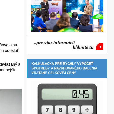
rňovalo sa
mu odoslať.
KALKULAČKA PRE RÝCHLY VÝPOČET
zaviazaný a
SPOTREBY A NAVRHOVANÉHO BALENIA
hodnejšie
VRÁTANE CELKOVEJ CENY