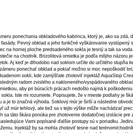
ru ponechania obkladového kabrinca, ktorý je, ako sa zdá, d
ti fasády. Pevný obklad a jeho funkčné vyškárovanie vystúpený 
ec na hornej ploche predsadeného sokla je tesný a tak sa voda
ečie na chodník. Brizolitová omietka je podľa môjho názoru j
tok. Aj keď je dlhodobo nad soklom určite do určitého stupňa ti
zámeru ponechať obklad a pokiaľ možno si moc nepoškodiť bri
dsadenom sokli, kde zamýšľate zhotoviť injektáž AquaStop Crea
posledným radom zvislého a nakloneného/vyspádovaného obkladu
mietkou, aby pri búracích prácach nedošlo najmä k poškodeniu
sokla. Iste mi rozumiete. Popisujete, že v mieste podlahy je šká
ku a je to značná výhoda. Soklový múr je širší a následne obvod
ť už múr tehlový, ale tiež sa v tejto výške môže nachádzať pr
 sa táto škára ponúka pre zhotovenie dodatočnej izolácie pre
aj nasledujúce Vami popísané ďalšie postupy sú v poriadku. Jedi
ženiu. Injektáž by sa mohla zhotoviť tesne nad terénom/chodní