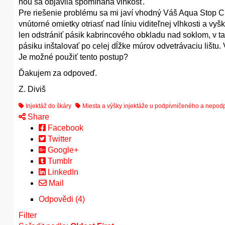
ňou sa objavila spomínaná vlhkosť.
Pre riešenie problému sa mi javí vhodný Váš Aqua Stop 
vnútorné omietky otriasť nad líniu viditeľnej vlhkosti a v
len odstrániť pásik kabrincového obkladu nad soklom, v
pásiku inštalovať po celej dĺžke múrov odvetrávaciu lištu
Je možné použiť tento postup?
Ďakujem za odpoveď.
Z. Diviš
Injektáž do škáry
Miesta a výšky injektáže u podpivničeného a nepo
Share
Facebook
Twitter
Google+
Tumblr
LinkedIn
Mail
Odpovědi (4)
Filter