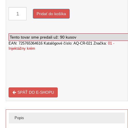
Pridať do košíka
množstvo
AquaStop
Tento tovar sme predali už: 90 kusov
Cream®
EAN:
725765364616
Katalógové číslo:
AQ-CR-021
Značka:
01 -
–
Injektážny krém
6x
tuba
0,5
litra
+
2x
PET
rúrka
50
SPÄŤ DO E-SHOPU
cm
Popis