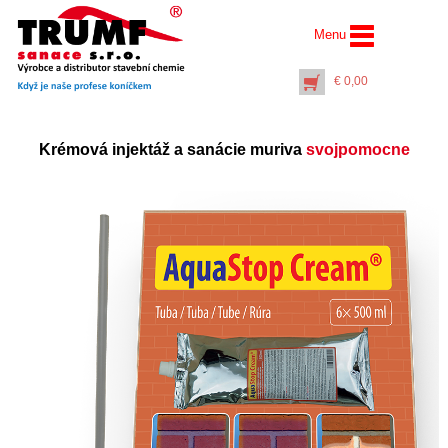
Menu
€
0,00
Krémová injektáž a sanácie muriva
svojpomocne
Injektážna pištoľ pre
balenie “saláma” s PET
rúrkou 500 mm
€
14,50
+
PŘIDAT DO KOŠÍKU