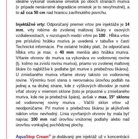
ideálne vykonať osekanie omietok po oboch stranách muriva
(v prípade nenávratné degradácie omietok je to nevyhnutné), a
to
až cca 50 cm
nad hranicu zavlhnutého povrchu.
Injektážné vrty:
Odporúčaný priemer vrtov pre injektáže je
14
mm
, vrty robíme do zvolenej maltovej škáry v osových
vzdialenostiach, v rozstupoch medzi vrtmi po
100
. Hĺbka vrtov
pre príslušnú hrúbku muriva je uvedená v tabuľke v časti
Technické informácie. Pre ostatné hrúbky platí, že odporúčaná
hĺbka vrtu je max. o
40 mm
menšia ako hrúbka muriva.
Vŕtanie otvorov do muriva sa vykonáva vo vodorovnej rovine
(tj. kolmo na zvislú rovinu muriva), priamo vo zvolenej maltovej
škáre čo najbližšie k podlahe (pri murive s priebežnou škárou).
U zmiešaného muriva vŕtame otvory takisto vo vodorovnej
rovine. Výnimku tvorí stena s nerovnakou úrovňou podláh na
jednej a na druhej strane, kde z výškových dôvodov je nutné
vŕtať otvory v miernom sklone (toto je prípustné u zmiešaného
muriva, kde nie je priebežná špára), avšak v
max. 15° sklonu
od vodorovnej roviny muriva . Väčší sklon vrtov už
neodporúčame. Pri murive s priebežnou škárou je akýkoľvek
náklon vrtov nevhodný. Línia vyvŕtaných otvorov by mala byť
najviac
100 mm
nad úrovňou vnútornej podlahy alebo nad
úrovňou vonkajšej pochôdznej plochy.
®
Aqua
Stop Cream
je dodávaný pre injektáž už v koncentrácii