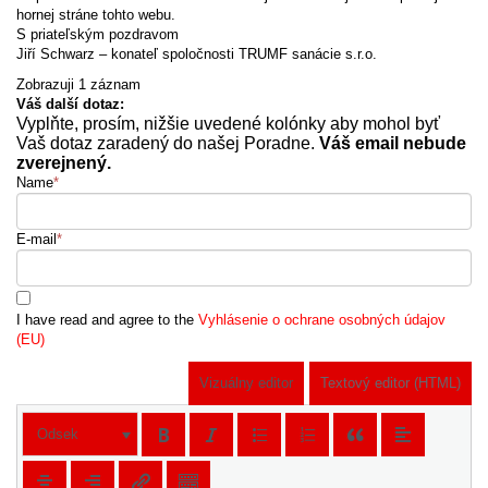
hornej stráne tohto webu.
S priateľským pozdravom
Jiří Schwarz – konateľ spoločnosti TRUMF sanácie s.r.o.
Zobrazuji 1 záznam
Váš další dotaz:
Vyplňte, prosím, nižšie uvedené kolónky aby mohol byť
Vaš dotaz zaradený do našej Poradne.
Váš email nebude
zverejnený.
Name
*
E-mail
*
I have read and agree to the
Vyhlásenie o ochrane osobných údajov
(EU)
Vizuálny editor
Textový editor (HTML)
Odsek