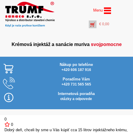
Menu
€
0,00
Krémová injektáž a sanácie muriva
svojpomocne
Nákup po telefóne
+420 606 187 916
Poradíme Vám
+420 731 565 565
AquaStop Cream®
Najlacnejšie v SR
Inject Activator (5 l)
Internetová poradňa
€
33,00
otázky a odpovede
+
PŘIDAT DO KOŠÍKU
0
0
Dobrý deň, chceli by sme u Vás kúpiť cca 15 litrov injektážneho krému,