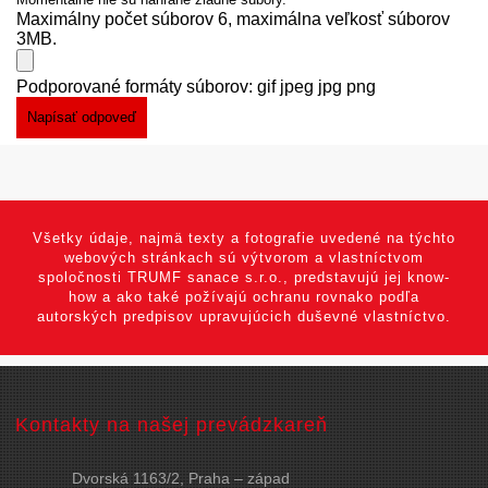
Maximálny počet súborov 6, maximálna veľkosť súborov
3MB.
Podporované formáty súborov: gif jpeg jpg png
Všetky údaje, najmä texty a fotografie uvedené na týchto
webových stránkach sú výtvorom a vlastníctvom
spoločnosti TRUMF sanace s.r.o., predstavujú jej know-
how a ako také požívajú ochranu rovnako podľa
autorských predpisov upravujúcich duševné vlastníctvo.
Kontakty na našej prevádzkareň
Dvorská 1163/2, Praha – západ