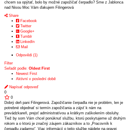
chcem sa opýtať, bolo by možné zapožičať čerpadlo? Sme z Jablonca
nad Nisou Moc Vám ďakujem Filingerová
Share
Facebook
Twitter
Google+
Tumblr
LinkedIn
Mail
Odpovědi (1)
Filter
Seřadit podle:
Oldest First
Newest First
Aktivní v poslední době
Napísať odpoveď
0
0
Dobrý deň pani Filingerová. Zapožičanie čerpadla nie je problém, len je
potrebné objednať si termín zapožičania a zájsť k nám na
prevádzkareň, prejsť administratívou a krátkym zaškolením obsluhy.
Tiež by som Vám chcel ponúknuť službu, ktorú poskytujeme už druhým
rokom a o ktorú je značný záujem zákazníkov a to „Pracovník k
čerpadlu zadarmo“. Viac informácií o tejto službe nájdete na pravej