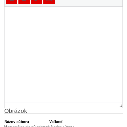
Obrázok
Názov súboru
Veľkosť
Momentálne nie sú nahrané žiadne súbory.