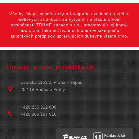
Všetky údaje, najmä texty a fotografie uvedené na týchto
webových stránkach sú výtvorom a vlastníctvom
spoločnosti TRUMF sanace s.r.o., predstavujú jej know-
how a ako také požívajú ochranu rovnako podľa
autorských predpisov upravujúcich duševné vlastníctvo.
Kontakty na našej prevádzkareň
Dvorská 1163/2, Praha – západ
252 19 Rudná u Prahy
+420 235 312 000
+420 606 187 916