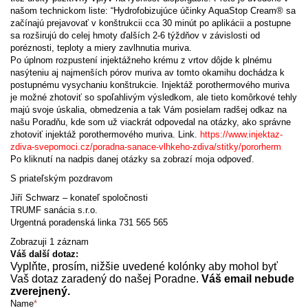
našom technickom liste: “Hydrofobizujúce účinky AquaStop Cream® sa
začínajú prejavovať v konštrukcii cca 30 minút po aplikácii a postupne
sa rozširujú do celej hmoty ďalších 2-6 týždňov v závislosti od
poréznosti, teploty a miery zavlhnutia muriva.
Po úplnom rozpustení injektážneho krému z vrtov dôjde k plnému
nasýteniu aj najmenších pórov muriva av tomto okamihu dochádza k
postupnému vysychaniu konštrukcie. Injektáž porothermového muriva
je možné zhotoviť so spoľahlivým výsledkom, ale tieto komôrkové tehly
majú svoje úskalia, obmedzenia a tak Vám posielam radšej odkaz na
našu Poradňu, kde som už viackrát odpovedal na otázky, ako správne
zhotoviť injektáž porothermového muriva. Link.
https://www.injektaz-
zdiva-svepomoci.cz/poradna-sanace-vlhkeho-zdiva/stitky/pororherm
Po kliknutí na nadpis danej otázky sa zobrazí moja odpoveď.
S priateľským pozdravom
Jiří Schwarz – konateľ spoločnosti
TRUMF sanácia s.r.o.
Urgentná poradenská linka 731 565 565
Zobrazuji 1 záznam
Váš další dotaz:
Vyplňte, prosím, nižšie uvedené kolónky aby mohol byť
Vaš dotaz zaradený do našej Poradne.
Váš email nebude
zverejnený.
Name
*