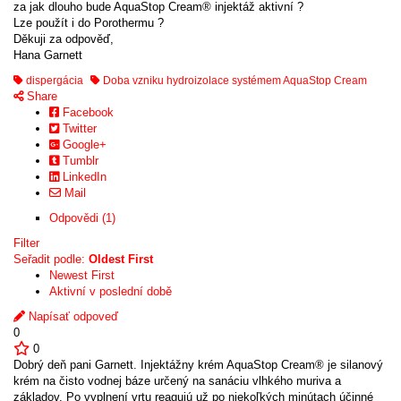
za jak dlouho bude AquaStop Cream® injektáž aktivní ?
Lze použít i do Porothermu ?
Děkuji za odpověď,
Hana Garnett
dispergácia
Doba vzniku hydroizolace systémem AquaStop Cream
Share
Facebook
Twitter
Google+
Tumblr
LinkedIn
Mail
Odpovědi (1)
Filter
Seřadit podle:
Oldest First
Newest First
Aktivní v poslední době
Napísať odpoveď
0
0
Dobrý deň pani Garnett. Injektážny krém AquaStop Cream® je silanový
krém na čisto vodnej báze určený na sanáciu vlhkého muriva a
základov. Po vyplnení vrtu reagujú už po niekoľkých minútach účinné