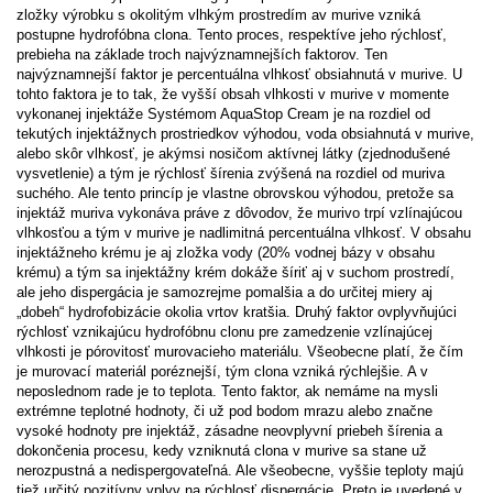
zložky výrobku s okolitým vlhkým prostredím av murive vzniká
postupne hydrofóbna clona. Tento proces, respektíve jeho rýchlosť,
prebieha na základe troch najvýznamnejších faktorov. Ten
najvýznamnejší faktor je percentuálna vlhkosť obsiahnutá v murive. U
tohto faktora je to tak, že vyšší obsah vlhkosti v murive v momente
vykonanej injektáže Systémom AquaStop Cream je na rozdiel od
tekutých injektážnych prostriedkov výhodou, voda obsiahnutá v murive,
alebo skôr vlhkosť, je akýmsi nosičom aktívnej látky (zjednodušené
vysvetlenie) a tým je rýchlosť šírenia zvýšená na rozdiel od muriva
suchého. Ale tento princíp je vlastne obrovskou výhodou, pretože sa
injektáž muriva vykonáva práve z dôvodov, že murivo trpí vzlínajúcou
vlhkosťou a tým v murive je nadlimitná percentuálna vlhkosť. V obsahu
injektážneho krému je aj zložka vody (20% vodnej bázy v obsahu
krému) a tým sa injektážny krém dokáže šíriť aj v suchom prostredí,
ale jeho dispergácia je samozrejme pomalšia a do určitej miery aj
„dobeh“ hydrofobizácie okolia vrtov kratšia. Druhý faktor ovplyvňujúci
rýchlosť vznikajúcu hydrofóbnu clonu pre zamedzenie vzlínajúcej
vlhkosti je pórovitosť murovacieho materiálu. Všeobecne platí, že čím
je murovací materiál poréznejší, tým clona vzniká rýchlejšie. A v
neposlednom rade je to teplota. Tento faktor, ak nemáme na mysli
extrémne teplotné hodnoty, či už pod bodom mrazu alebo značne
vysoké hodnoty pre injektáž, zásadne neovplyvní priebeh šírenia a
dokončenia procesu, kedy vzniknutá clona v murive sa stane už
nerozpustná a nedispergovateľná. Ale všeobecne, vyššie teploty majú
tiež určitý pozitívny vplyv na rýchlosť dispergácie. Preto je uvedené v