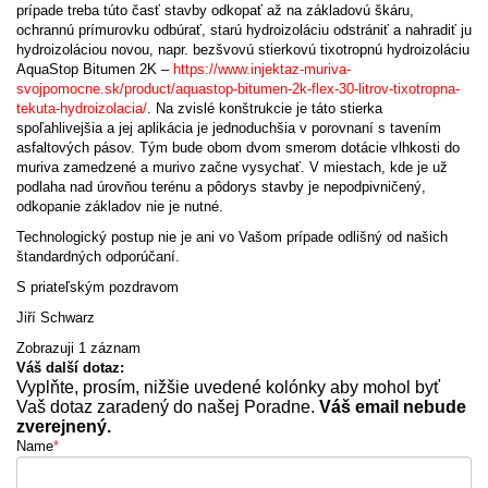
prípade treba túto časť stavby odkopať až na základovú škáru,
ochrannú prímurovku odbúrať, starú hydroizoláciu odstrániť a nahradiť ju
hydroizoláciou novou, napr. bezšvovú stierkovú tixotropnú hydroizoláciu
AquaStop Bitumen 2K –
https://www.injektaz-muriva-
svojpomocne.sk/product/aquastop-bitumen-2k-flex-30-litrov-tixotropna-
tekuta-hydroizolacia/
. Na zvislé konštrukcie je táto stierka
spoľahlivejšia a jej aplikácia je jednoduchšia v porovnaní s tavením
asfaltových pásov. Tým bude obom dvom smerom dotácie vlhkosti do
muriva zamedzené a murivo začne vysychať. V miestach, kde je už
podlaha nad úrovňou terénu a pôdorys stavby je nepodpivničený,
odkopanie základov nie je nutné.
Technologický postup nie je ani vo Vašom prípade odlišný od našich
štandardných odporúčaní.
S priateľským pozdravom
Jiří Schwarz
Zobrazuji 1 záznam
Váš další dotaz:
Vyplňte, prosím, nižšie uvedené kolónky aby mohol byť
Vaš dotaz zaradený do našej Poradne.
Váš email nebude
zverejnený.
Name
*