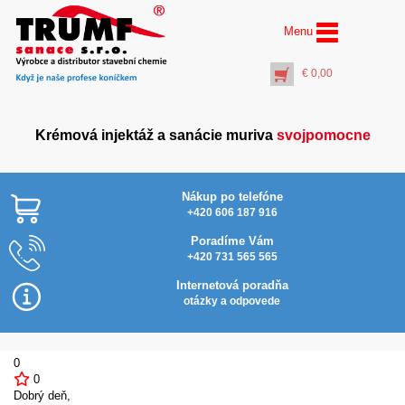
Menu
€
0,00
Krémová injektáž a sanácie muriva
svojpomocne
Nákup po telefóne
+420 606 187 916
Poradíme Vám
+420 731 565 565
Difúzna lišta interiérová
DLD-i (dĺžka 2 m)
Internetová poradňa
€
21,50
otázky a odpovede
+
PŘIDAT DO KOŠÍKU
0
0
Dobrý deň,