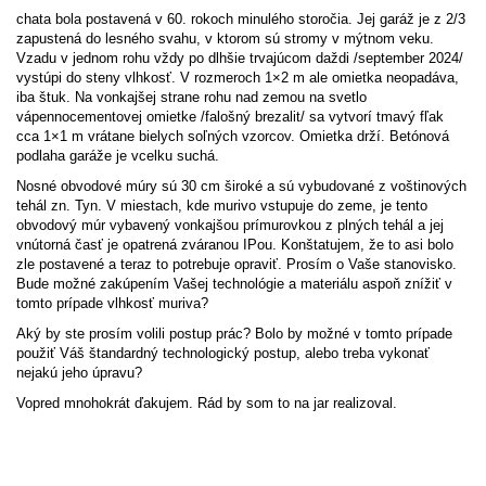
chata bola postavená v 60. rokoch minulého storočia. Jej garáž je z 2/3
zapustená do lesného svahu, v ktorom sú stromy v mýtnom veku.
Vzadu v jednom rohu vždy po dlhšie trvajúcom daždi /september 2024/
vystúpi do steny vlhkosť. V rozmeroch 1×2 m ale omietka neopadáva,
iba štuk. Na vonkajšej strane rohu nad zemou na svetlo
vápennocementovej omietke /falošný brezalit/ sa vytvorí tmavý fľak
cca 1×1 m vrátane bielych soľných vzorcov. Omietka drží. Betónová
podlaha garáže je vcelku suchá.
Nosné obvodové múry sú 30 cm široké a sú vybudované z voštinových
tehál zn. Tyn. V miestach, kde murivo vstupuje do zeme, je tento
obvodový múr vybavený vonkajšou prímurovkou z plných tehál a jej
vnútorná časť je opatrená zváranou IPou. Konštatujem, že to asi bolo
zle postavené a teraz to potrebuje opraviť. Prosím o Vaše stanovisko.
Bude možné zakúpením Vašej technológie a materiálu aspoň znížiť v
tomto prípade vlhkosť muriva?
Aký by ste prosím volili postup prác? Bolo by možné v tomto prípade
použiť Váš štandardný technologický postup, alebo treba vykonať
nejakú jeho úpravu?
Vopred mnohokrát ďakujem. Rád by som to na jar realizoval.