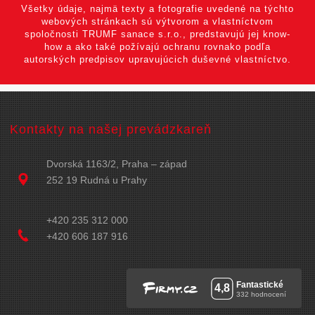
Všetky údaje, najmä texty a fotografie uvedené na týchto
webových stránkach sú výtvorom a vlastníctvom
spoločnosti TRUMF sanace s.r.o., predstavujú jej know-
how a ako také požívajú ochranu rovnako podľa
autorských predpisov upravujúcich duševné vlastníctvo.
Kontakty na našej prevádzkareň
Dvorská 1163/2, Praha – západ
252 19 Rudná u Prahy
+420 235 312 000
+420 606 187 916