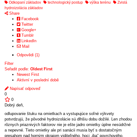
Odkopaní základov
technologický postup
výška terénu
Zvislá
hydroizolácia základov
Share
Facebook
Twitter
Google+
Tumblr
LinkedIn
Mail
Odpovědi (1)
Filter
Seřadit podle:
Oldest First
Newest First
Aktivní v poslední době
Napísať odpoveď
0
0
Dobrý deň,
odlupovanie štuku na omietkach a vystupujúce soľné výkvety
potvrdzujú, že pôvodné hydroizolácie sú dlhšiu dobu dožilé. Len zhodou
rôznych priaznivých faktorov nie je ešte jadro omietky úplne nesúdržné
a nepevné. Tieto omietky ale pri sanácii musia byť s dostatočným
presahom nad horným okrajom viditeľného, ​​hoci „iba“ povrchového,