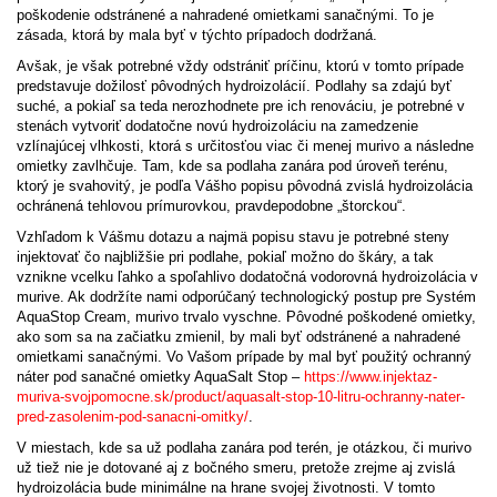
poškodenie odstránené a nahradené omietkami sanačnými. To je
zásada, ktorá by mala byť v týchto prípadoch dodržaná.
Avšak, je však potrebné vždy odstrániť príčinu, ktorú v tomto prípade
predstavuje dožilosť pôvodných hydroizolácií. Podlahy sa zdajú byť
suché, a pokiaľ sa teda nerozhodnete pre ich renováciu, je potrebné v
stenách vytvoriť dodatočne novú hydroizoláciu na zamedzenie
vzlínajúcej vlhkosti, ktorá s určitosťou viac či menej murivo a následne
omietky zavlhčuje. Tam, kde sa podlaha zanára pod úroveň terénu,
ktorý je svahovitý, je podľa Vášho popisu pôvodná zvislá hydroizolácia
ochránená tehlovou prímurovkou, pravdepodobne „štorckou“.
Vzhľadom k Vášmu dotazu a najmä popisu stavu je potrebné steny
injektovať čo najbližšie pri podlahe, pokiaľ možno do škáry, a tak
vznikne vcelku ľahko a spoľahlivo dodatočná vodorovná hydroizolácia v
murive. Ak dodržíte nami odporúčaný technologický postup pre Systém
AquaStop Cream, murivo trvalo vyschne. Pôvodné poškodené omietky,
ako som sa na začiatku zmienil, by mali byť odstránené a nahradené
omietkami sanačnými. Vo Vašom prípade by mal byť použitý ochranný
náter pod sanačné omietky AquaSalt Stop –
https://www.injektaz-
muriva-svojpomocne.sk/product/aquasalt-stop-10-litru-ochranny-nater-
pred-zasolenim-pod-sanacni-omitky/
.
V miestach, kde sa už podlaha zanára pod terén, je otázkou, či murivo
už tiež nie je dotované aj z bočného smeru, pretože zrejme aj zvislá
hydroizolácia bude minimálne na hrane svojej životnosti. V tomto