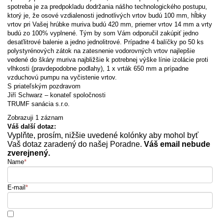
spotreba je za predpokladu dodržania nášho technologického postupu,
ktorý je, že osové vzdialenosti jednotlivých vrtov budú 100 mm, hĺbky
vrtov pri Vašej hrúbke muriva budú 420 mm, priemer vrtov 14 mm a vrty
budú zo 100% vyplnené. Tým by som Vám odporučil zakúpiť jedno
desaťlitrové balenie a jedno jednolitrové. Prípadne 4 balíčky po 50 ks
polystyrénových zátok na zatesnenie vodorovných vrtov najlepšie
vedené do škáry muriva najbližšie k potrebnej výške línie izolácie proti
vlhkosti (pravdepodobne podlahy), 1 x vrták 650 mm a prípadne
vzduchovú pumpu na vyčistenie vrtov.
S priateľským pozdravom
Jiří Schwarz – konateľ spoločnosti
TRUMF sanácia s.r.o.
Zobrazuji 1 záznam
Váš další dotaz:
Vyplňte, prosím, nižšie uvedené kolónky aby mohol byť
Vaš dotaz zaradený do našej Poradne.
Váš email nebude
zverejnený.
Name
*
E-mail
*