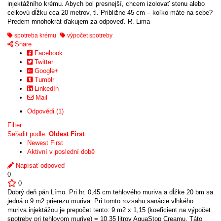
injektážního krému. Abych bol presnejší, chcem izolovať stenu alebo
celkovú dĺžku cca 20 metrov, tl. Približne 45 cm – koľko máte na sebe?
Predem mnohokrát ďakujem za odpoveď. R. Lima
spotreba krému
výpočet spotreby
Share
Facebook
Twitter
Google+
Tumblr
LinkedIn
Mail
Odpovědi (1)
Filter
Seřadit podle:
Oldest First
Newest First
Aktivní v poslední době
Napísať odpoveď
0
0
Dobrý deň pán Límo. Pri hr. 0,45 cm tehlového muriva a dĺžke 20 bm sa
jedná o 9 m2 prierezu muriva. Pri tomto rozsahu sanácie vlhkého
muriva injektážou je prepočet tento: 9 m2 x 1,15 (koeficient na výpočet
spotreby pri tehlovom murive) = 10,35 litrov AquaStop Creamu. Táto