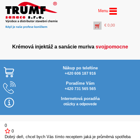
Menu
€
0,00
Krémová injektáž a sanácie muriva
svojpomocne
Nákup po telefóne
+420 606 187 916
Poradíme Vám
+420 731 565 565
AquaStop Bitumen
Triangle (6.25m)
Internetová poradňa
trojhranný utesňovací
otázky a odpovede
pás
€
22,00
+
PŘIDAT DO KOŠÍKU
0
0
Dobrý deň, chcel bych Vás tímto receptem jaká je průměrná spotřeba