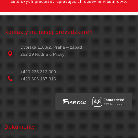
autorských predpisov upravujúcich duševné vlastníctvo.
Kontakty na našej prevádzkareň
Dvorská 1163/2, Praha – západ
252 19 Rudná u Prahy
+420 235 312 000
+420 606 187 916
Dokumenty