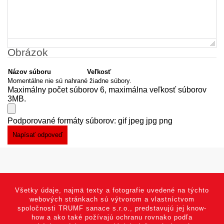
Obrázok
Názov súboru
Veľkosť
Momentálne nie sú nahrané žiadne súbory.
Maximálny počet súborov 6, maximálna veľkosť súborov
3MB.
Podporované formáty súborov: gif jpeg jpg png
Všetky údaje, najmä texty a fotografie uvedené na týchto
webových stránkach sú výtvorom a vlastníctvom
spoločnosti TRUMF sanace s.r.o., predstavujú jej know-
how a ako také požívajú ochranu rovnako podľa